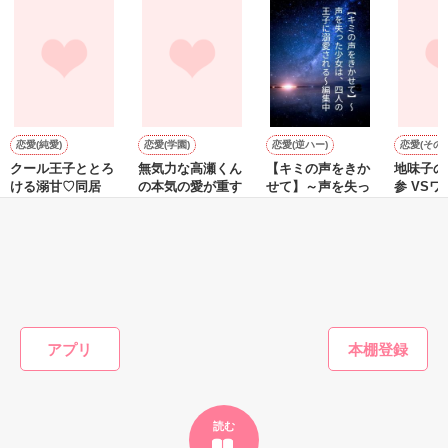
た上、同居まで提案してきて──？

鷹哉『宜しくな、俺の雛子』🦅

雛子『俺の……ひぃ、雛子？！！！』🐥

作品を読む
シゴデキで冷徹な上司が見せる素顔は、なぜか想像以上に甘く
て……🐥💓🦅

恋愛(純愛)
恋愛(学園)
恋愛(逆ハー)
恋愛(その他
クール王子ととろ
無気力な高瀬くん
【キミの声をきか
地味子の
※表紙も作中使用の画像も全てフリー素材です。

ける溺甘♡同居
の本気の愛が重す
せて】～声を失っ
参 VSワガママ姫
※執筆期間2026.6.3〜7.20完結です。　

ぎる。
た少女は、四人の
サマ
雨乃めこ／著
※他サイトさんにて恋愛トレンド1位でした〜良かったら読ん
王子に溺愛される
miNato／著
みみみ.com／著
牡丹杏／
で頂けると嬉しいです。
～編集中
もっと見る
作品を読む
かんたん検索の条件を変える
アプリ
読む