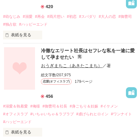
420
#幼なじみ
#溺愛
#再会
#両片想い
#初恋
#スパダリ
#大人の恋
#御曹司
#独占欲
#ハッピーエンド
表紙を見る
冷徹なエリート社長はセフレな私を一途に愛
して孕ませたい
完
幼なじみの哲平に淡い恋心を抱いていた美桜。

おうぎまちこ（あきたこまち）
／著
しかし、ある出来事をきっかけに二人の関係は壊れてしまう。

総文字数/207,975
関係修復もできないまま、美桜は両親の離婚によって

179ページ
恋愛(オフィスラブ)
引っ越すことになり、哲平とも離れ離れになった。

それから約十二年後。

456
過去の傷から、二度と会いたくないと思っていた哲平に

#溺愛＆執着愛
#俺様
#御曹司＆社長
#身ごもり＆妊娠
#イケメン
運命のような再会を果たす。

#オフィスラブ
#いちゃいちゃ＆ラブラブ
#虐げられヒロイン
#ワンナイト
そして、ひょんなことから

#ハッピーエンド
酔った勢いで一夜を共にしてしまった。

表紙を見る
さらに、美桜が初めてだと知った哲平は
