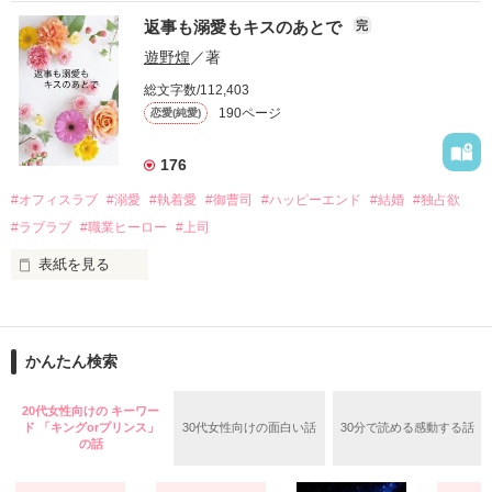
『責任をとる、結婚しよう』と真っ直ぐに告げてきた。

　おかしな噂を流されて前の職場でうまくいかなかった梅田美
戸惑う美桜とは裏腹に、好きという気持ちを隠すことなく

返事も溺愛もキスのあとで
完
桜は、海外で傷心旅行をしていたところ、日本人美青年と出会
甘やかしてくる。

い、酒の勢いもあり一夜限りの関係となる。

遊野煌
／著
　帰国後、美桜は新しい職場でワンナイトした美青年と再会。
そんなある日、哲平は美桜がストーカー被害に

総文字数/112,403
なんと彼の正体は、とある財閥御曹司にも関わらず、一族を離
遭っていることを知る。

190ページ
恋愛(純愛)
れて起業した新進気鋭の実業家、社内でも冷徹だと評判な社長
美桜を守るため、哲平は同居を提案してきて――。

――御影恭司その人だったのだ――！

　なぜか恭司から飼い猫の世話係を命じられた美桜は、猫の世
176
話を口実にしばしば呼び出された上、二人はいわゆる身体だけ
夏木美桜(なつきみお)

#オフィスラブ
#溺愛
#執着愛
#御曹司
#ハッピーエンド
#結婚
#独占欲
✕

#ラブラブ
#職業ヒーロー
#上司
鳴海哲平 (なるみてっぺい)

表紙を見る
作品を読む
止まっていたはずの二人の時間が、再び動き出す。

舞川雛子（26）は大手お菓子メーカー、三日月製菓コーポレー
再会から始まる、溺愛ラブ。

ションの企画戦略室で働いている。

また雛子には2年前から付き合いはじめ、半年前から同棲を始
2026.6.5～2026.7.25

かんたん検索
めた、同期で恋人の石垣守（26）がいるのだが、後輩の姫原由
羅（24）との浮気が発覚した上、いつのまにか元カノにされて
いた。

20代女性向けの キーワー
ド 「キングorプリンス」
30代女性向けの面白い話
30分で読める感動する話
守と由羅から『便利屋雛子』と馬鹿にされ、一人こっそり泣い
＊以前、公開していた話の改稿版です＊

の話
ていた雛子に、企画戦略室の上司である雪瀬鷹哉（29）が
『──俺と結婚してくれないか』といきなりプロポーズをしてき