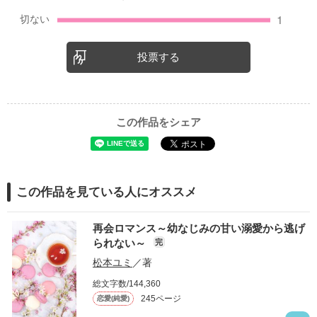
投票する
この作品をシェア
この作品を見ている人にオススメ
再会ロマンス～幼なじみの甘い溺愛から逃げ
られない～
完
松本ユミ
／著
総文字数/144,360
245ページ
恋愛(純愛)