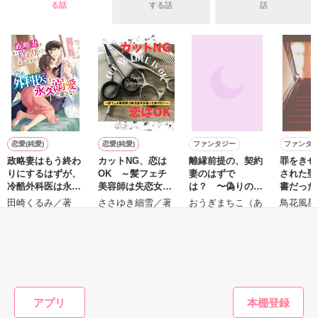
守と由羅から『便利屋雛子』と馬鹿にされ、一人こっそり泣い
る話
する話
話
＊以前、公開していた話の改稿版です＊

ていた雛子に、企画戦略室の上司である雪瀬鷹哉（29）が
『──俺と結婚してくれないか』といきなりプロポーズをしてき
た上、同居まで提案してきて──？

鷹哉『宜しくな、俺の雛子』🦅

雛子『俺の……ひぃ、雛子？！！！』🐥

作品を読む
シゴデキで冷徹な上司が見せる素顔は、なぜか想像以上に甘く
て……🐥💓🦅

恋愛(純愛)
恋愛(純愛)
ファンタジー
ファンタ
政略妻はもう終わ
カットNG、恋は
離縁前提の、契約
罪をきせ
※表紙も作中使用の画像も全てフリー素材です。

りにするはずが、
OK ～髪フェチ
妻のはずで
された聖
※執筆期間2026.6.3〜7.20完結です。　

冷酷外科医は永久
美容師は失恋女子
は？ 〜偽りの令
書だった
※他サイトさんにて恋愛トレンド1位でした〜良かったら読ん
溺愛で離さない
を放っておけない
嬢は孤独な皇帝の
のモブキ
田崎くるみ／著
ささゆき細雪／著
おうぎまちこ（あ
鳥花風星
で頂けると嬉しいです。
～
最愛妻になる〜
生して溺
きたこまち）／著
ことにな
もっと見る
作品を読む
かんたん検索の条件を変える
アプリ