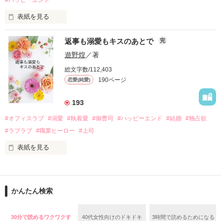
酔った勢いで一夜を共にしてしまった。

表紙を見る
さらに、美桜が初めてだと知った哲平は

『責任をとる、結婚しよう』と真っ直ぐに告げてきた。

　おかしな噂を流されて前の職場でうまくいかなかった梅田美
戸惑う美桜とは裏腹に、好きという気持ちを隠すことなく

返事も溺愛もキスのあとで
完
桜は、海外で傷心旅行をしていたところ、日本人美青年と出会
甘やかしてくる。

い、酒の勢いもあり一夜限りの関係となる。

遊野煌
／著
　帰国後、美桜は新しい職場でワンナイトした美青年と再会。
そんなある日、哲平は美桜がストーカー被害に

総文字数/112,403
なんと彼の正体は、とある財閥御曹司にも関わらず、一族を離
遭っていることを知る。

190ページ
恋愛(純愛)
れて起業した新進気鋭の実業家、社内でも冷徹だと評判な社長
美桜を守るため、哲平は同居を提案してきて――。

――御影恭司その人だったのだ――！

　なぜか恭司から飼い猫の世話係を命じられた美桜は、猫の世
193
話を口実にしばしば呼び出された上、二人はいわゆる身体だけ
夏木美桜(なつきみお)

#オフィスラブ
#溺愛
#執着愛
#御曹司
#ハッピーエンド
#結婚
#独占欲
✕

#ラブラブ
#職業ヒーロー
#上司
鳴海哲平 (なるみてっぺい)

表紙を見る
作品を読む
止まっていたはずの二人の時間が、再び動き出す。

舞川雛子（26）は大手お菓子メーカー、三日月製菓コーポレー
再会から始まる、溺愛ラブ。

ションの企画戦略室で働いている。

また雛子には2年前から付き合いはじめ、半年前から同棲を始
2026.6.5～2026.7.25

かんたん検索
めた、同期で恋人の石垣守（26）がいるのだが、後輩の姫原由
羅（24）との浮気が発覚した上、いつのまにか元カノにされて
いた。

30分で読めるワクワクす
40代女性向けのドキドキ
3時間で読めるためになる