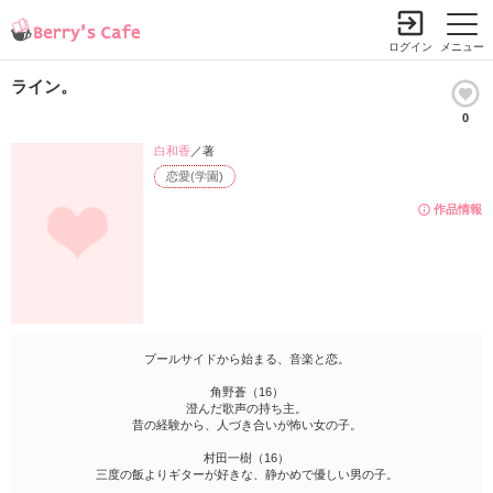
ログイン
メニュー
ライン。
0
白和香
／著
恋愛(学園)
作品情報
プールサイドから始まる、音楽と恋。
角野蒼（16）
澄んだ歌声の持ち主。
昔の経験から、人づき合いが怖い女の子。
村田一樹（16）
三度の飯よりギターが好きな、静かめで優しい男の子。