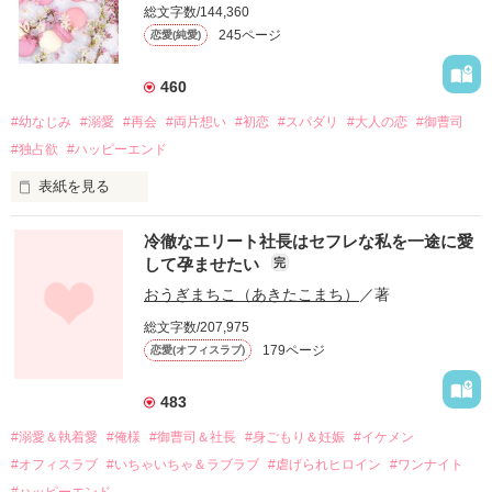
総文字数/144,360
245ページ
恋愛(純愛)
460
#幼なじみ
#溺愛
#再会
#両片想い
#初恋
#スパダリ
#大人の恋
#御曹司
#独占欲
#ハッピーエンド
表紙を見る
冷徹なエリート社長はセフレな私を一途に愛
して孕ませたい
完
幼なじみの哲平に淡い恋心を抱いていた美桜。

おうぎまちこ（あきたこまち）
／著
しかし、ある出来事をきっかけに二人の関係は壊れてしまう。

総文字数/207,975
関係修復もできないまま、美桜は両親の離婚によって

179ページ
恋愛(オフィスラブ)
引っ越すことになり、哲平とも離れ離れになった。

それから約十二年後。

483
過去の傷から、二度と会いたくないと思っていた哲平に

#溺愛＆執着愛
#俺様
#御曹司＆社長
#身ごもり＆妊娠
#イケメン
運命のような再会を果たす。

#オフィスラブ
#いちゃいちゃ＆ラブラブ
#虐げられヒロイン
#ワンナイト
そして、ひょんなことから

#ハッピーエンド