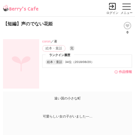
ログイン
メニュー
【短編】声のでない花姫
0
coron
／著
絵本・童話
完
ランクイン履歴
絵本・童話
34位（2018/08/20）
作品情報
遠い国の小さな町
可愛らしい女の子がいました―…