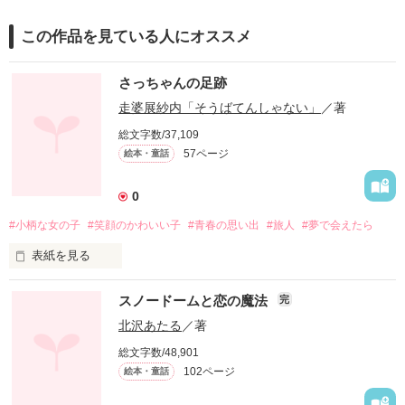
この作品を見ている人にオススメ
さっちゃんの足跡
走婆展紗内「そうばてんしゃない」
／著
総文字数/37,109
57ページ
絵本・童話
0
#小柄な女の子
#笑顔のかわいい子
#青春の思い出
#旅人
#夢で会えたら
表紙を見る
　さっちゃんは逝ってしまった。

スノードームと恋の魔法
完
遠い遠い星の国へ。

　ぼくのことは覚えているかな？

北沢あたる
／著
みんなのことは覚えているかな？

総文字数/48,901
いつかまた会えるかな？

102ページ
絵本・童話
好きだったよ　さっちゃん。