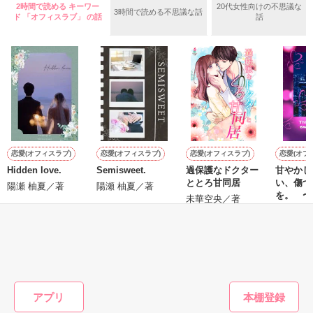
とある国のちょっと変わったお姫様と、

プレゼントは物だけじゃないって僕は思うんだ。

2時間で読める キーワー
20代女性向けの不思議な
3時間で読める不思議な話
ド 「オフィスラブ」 の話
話
魔女に呪いをかけられ、猫に姿を変えられてしまった王子様と
君とこうして何気なく話してる今も、僕にとってはプレゼント
の

なんだよ。

甘く切ない恋の物語。

____第2話「プレゼント」

*＊*＊*＊*＊*＊*＊*＊*

恋愛(オフィスラブ)
恋愛(オフィスラブ)
恋愛(オフィスラブ)
恋愛(オフ
「運命の赤い糸って信じる？」

Hidden love.
Semisweet.
過保護なドクター
甘やかし
ととろ甘同居
い、傷つ
2023/4/2〜2023/4/7＊完結

陽瀬 柚夏／著
陽瀬 柚夏／著
を。 〜
未華空央／著
きっとあの日から、小さな奇跡は始まっていたんだ。

は強引で
泉南佳那
イスペッ
の一夜の
____第3話 「トワ」

もっと見る
はじまっ
作品を読む
かんたん検索の条件を変える
アプリ
*1話完結のオムニバスストーリー
