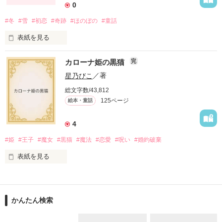
0
作品を読む
#冬
#雪
#初恋
#奇跡
#ほのぼの
#童話
表紙を見る
カローナ姫の黒猫
完
～寒い冬の日に心が温まるお話をお送りします～

星乃びこ
／著
総文字数/43,812
125ページ
絵本・童話
その子の名前はミライちゃんといった。

4
#姫
#王子
#魔女
#黒猫
#魔法
#恋愛
#呪い
#婚約破棄
どんな字を書くのか、それが本当の名前なのかも確かではなか
った。

表紙を見る
____第1話「ミライ」

これは、

かんたん検索