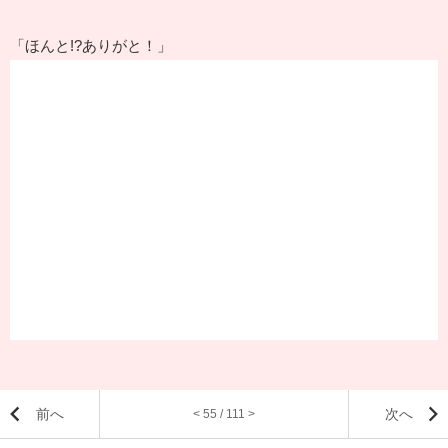
「ほんと!?ありがと！」
前へ
次へ
< 55 / 111 >