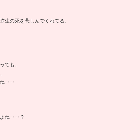
弥生の死を悲しんでくれてる。
っても、
、
ね‥‥
よね‥‥？