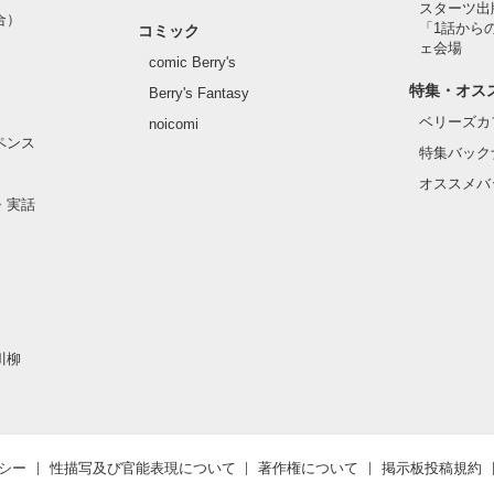
スターツ出
合）
「1話から
コミック
ェ会場
comic Berry's
特集・オス
Berry's Fantasy
ベリーズカ
noicomi
ペンス
特集バック
オススメバ
・実話
川柳
シー
性描写及び官能表現について
著作権について
掲示板投稿規約