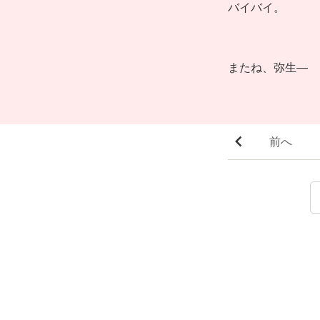
バイバイ。
またね、弥生―
前へ