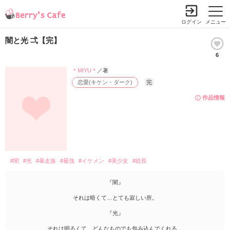
ログイン
メニュー
闇と光 弌【完】
6
＊MIYU＊
／著
恋愛(キケン・ダーク)
完
作品情報
#闇
#光
#暴走族
#最強
#イケメン
#美少女
#総長
『闇』
それは暗くて…とても寂しい所。
『光』
それは明るくて…どんなものでも包み込んでくれる。