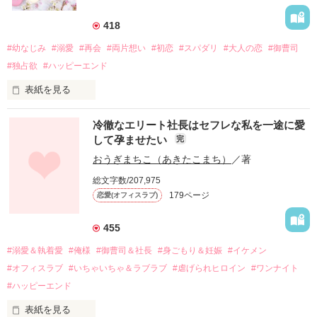
418
#幼なじみ
#溺愛
#再会
#両片想い
#初恋
#スパダリ
#大人の恋
#御曹司
#独占欲
#ハッピーエンド
表紙を見る
冷徹なエリート社長はセフレな私を一途に愛
して孕ませたい
完
幼なじみの哲平に淡い恋心を抱いていた美桜。

おうぎまちこ（あきたこまち）
／著
しかし、ある出来事をきっかけに二人の関係は壊れてしまう。

総文字数/207,975
関係修復もできないまま、美桜は両親の離婚によって

179ページ
恋愛(オフィスラブ)
引っ越すことになり、哲平とも離れ離れになった。

それから約十二年後。

455
過去の傷から、二度と会いたくないと思っていた哲平に

#溺愛＆執着愛
#俺様
#御曹司＆社長
#身ごもり＆妊娠
#イケメン
運命のような再会を果たす。

#オフィスラブ
#いちゃいちゃ＆ラブラブ
#虐げられヒロイン
#ワンナイト
そして、ひょんなことから

#ハッピーエンド
酔った勢いで一夜を共にしてしまった。

表紙を見る