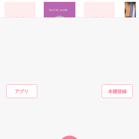
た上、同居まで提案してきて──？

鷹哉『宜しくな、俺の雛子』🦅

雛子『俺の……ひぃ、雛子？！！！』🐥

作品を読む
シゴデキで冷徹な上司が見せる素顔は、なぜか想像以上に甘く
て……🐥💓🦅

恋愛(その他)
恋愛(オフィスラブ)
恋愛(学園)
恋愛(逆ハー
おまつりBoyと夢
Secret mode〜後
不完全な魔女
夜の図書
※表紙も作中使用の画像も全てフリー素材です。

みるGirl
輩くんの見てはい
になりま
※執筆期間2026.6.3〜7.20完結です。　

雪涼／著
けないトコロを見
U/A／著
クナリ／
※他サイトさんにて恋愛トレンド1位でした〜良かったら読ん
てしまいました〜
冬野 まゆき／著
で頂けると嬉しいです。
アプリ
もっと見る
作品を読む
かんたん検索の条件を変える