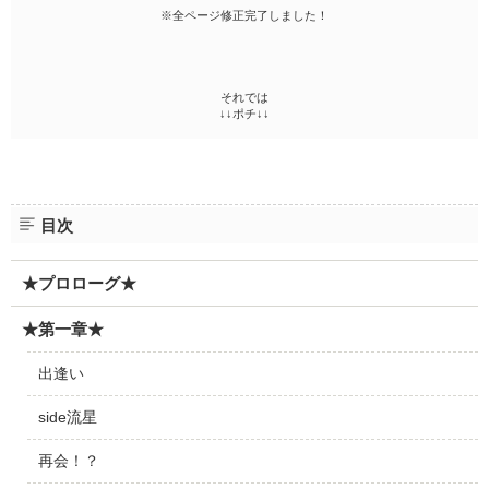
※全ページ修正完了しました！
それでは
↓↓ポチ↓↓
目次
★プロローグ★
★第一章★
出逢い
side流星
再会！？