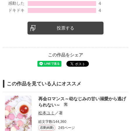
投票する
この作品をシェア
この作品を見ている人にオススメ
再会ロマンス～幼なじみの甘い溺愛から逃げ
られない～
完
松本ユミ
／著
総文字数/144,360
245ページ
恋愛(純愛)