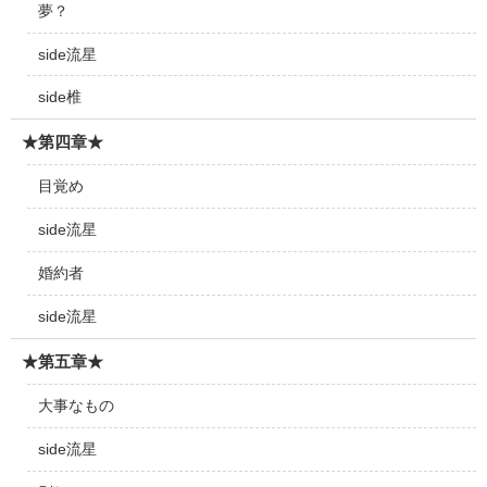
夢？
side流星
side椎
★第四章★
目覚め
side流星
婚約者
side流星
★第五章★
大事なもの
side流星