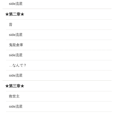
side流星
★第二章★
昔
side流星
鬼龍倉庫
side流星
…なんで？
side流星
★第三章★
救世主
side流星