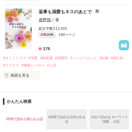
さらに、美桜が初めてだと知った哲平は

『責任をとる、結婚しよう』と真っ直ぐに告げてきた。

　おかしな噂を流されて前の職場でうまくいかなかった梅田美
戸惑う美桜とは裏腹に、好きという気持ちを隠すことなく

返事も溺愛もキスのあとで
完
桜は、海外で傷心旅行をしていたところ、日本人美青年と出会
甘やかしてくる。

い、酒の勢いもあり一夜限りの関係となる。

遊野煌
／著
　帰国後、美桜は新しい職場でワンナイトした美青年と再会。
そんなある日、哲平は美桜がストーカー被害に

総文字数/112,403
なんと彼の正体は、とある財閥御曹司にも関わらず、一族を離
遭っていることを知る。

190ページ
恋愛(純愛)
れて起業した新進気鋭の実業家、社内でも冷徹だと評判な社長
美桜を守るため、哲平は同居を提案してきて――。

――御影恭司その人だったのだ――！

　なぜか恭司から飼い猫の世話係を命じられた美桜は、猫の世
176
話を口実にしばしば呼び出された上、二人はいわゆる身体だけ
夏木美桜(なつきみお)

#オフィスラブ
#溺愛
#執着愛
#御曹司
#ハッピーエンド
#結婚
#独占欲
✕

#ラブラブ
#職業ヒーロー
#上司
鳴海哲平 (なるみてっぺい)

表紙を見る
作品を読む
止まっていたはずの二人の時間が、再び動き出す。

舞川雛子（26）は大手お菓子メーカー、三日月製菓コーポレー
再会から始まる、溺愛ラブ。

ションの企画戦略室で働いている。

また雛子には2年前から付き合いはじめ、半年前から同棲を始
2026.6.5～2026.7.25

かんたん検索
めた、同期で恋人の石垣守（26）がいるのだが、後輩の姫原由
羅（24）との浮気が発覚した上、いつのまにか元カノにされて
いた。

1時間で読める元気が出る
15分で読める キーワード
3時間で読める夢がある話
守と由羅から『便利屋雛子』と馬鹿にされ、一人こっそり泣い
話
「溺愛」 の話
＊以前、公開していた話の改稿版です＊

ていた雛子に、企画戦略室の上司である雪瀬鷹哉（29）が
『──俺と結婚してくれないか』といきなりプロポーズをしてき