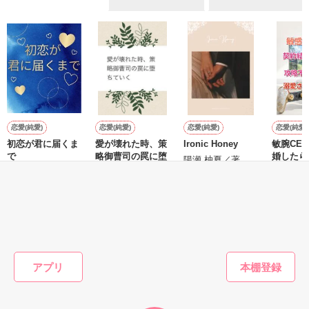
不倫　教師との禁断の愛

悩み傷つき　精一杯愛した人

「俺なら　亜恋を

泣かせたりしないのに…」

愛斗はまっすぐ私を見る。

恋愛(純愛)
恋愛(純愛)
恋愛(純愛)
恋愛(純愛)
初恋が君に届くま
愛が壊れた時、策
Ironic Honey
敏腕CE
で
略御曹司の罠に堕
婚したら
ユウと愛斗の間で

陽瀬 柚夏／著
ちていく
能なほど
葉月まい／著
揺れ動く　私は

ています
にしのそら／著
夏目 若
再び涙恋の魔法にかけられ

運命の再会を選んだ………

もっと見る
ユウとの永遠の別れに向かって……

かんたん検索の条件を変える
アプリ
　　＝＝＝＝＝＝＝＝＝＝
