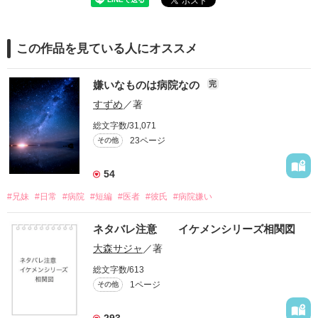
この作品を見ている人にオススメ
嫌いなものは病院なの
完
すずめ
／著
総文字数/31,071
23ページ
その他
54
#兄妹
#日常
#病院
#短編
#医者
#彼氏
#病院嫌い
ネタバレ注意 イケメンシリーズ相関図
大森サジャ
／著
総文字数/613
1ページ
その他
293