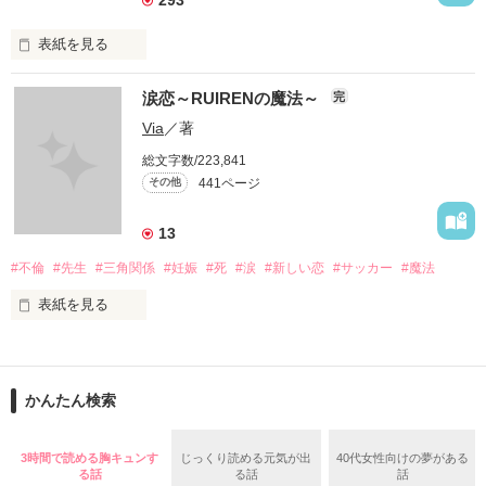
表紙を見る
イケメンシリーズ相関図

涙恋～RUIRENの魔法～
完
第一弾から第十弾

Via
／著
総文字数/223,841
作品を読むのに役立てばと思います
441ページ
その他
13
作品を読む
#不倫
#先生
#三角関係
#妊娠
#死
#涙
#新しい恋
#サッカー
#魔法
表紙を見る
＝＝＝＝＝＝＝＝＝＝＝＝

「俺と出会ってから

かんたん検索
泣かせてばかりで…ゴメン…」

ユウは悲しく微笑む・・・・

3時間で読める胸キュンす
じっくり読める元気が出
40代女性向けの夢がある
る話
る話
話