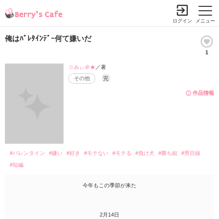
ログイン
メニュー
俺はﾊﾞﾚﾀｲﾝﾃﾞｰ何て嫌いだ
1
☆みぃ＠★
／著
その他
完
作品情報
#バレンタイン
#嫌い
#好き
#モテない
#モテる
#負け犬
#勝ち組
#男目線
#短編
今年もこの季節が来た
2月14日