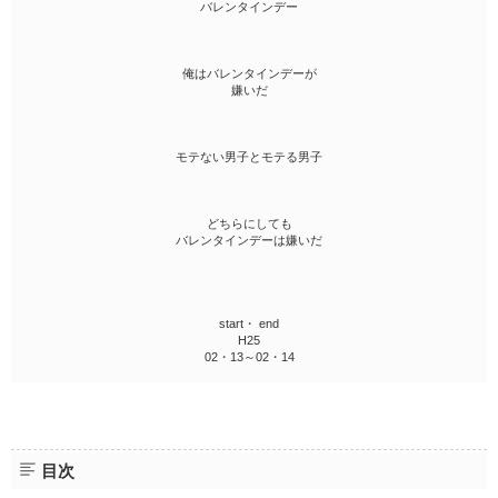
バレンタインデー
俺はバレンタインデーが
嫌いだ
モテない男子とモテる男子
どちらにしても
バレンタインデーは嫌いだ
start・ end
H25
02・13～02・14
目次