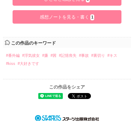
感想ノートを見る・書く
1
この作品のキーワード
#番外編
#浮気彼女
#廉
#茜
#記憶喪失
#事故
#裏切り
#キス
#kiss
#大好きです
この作品をシェア