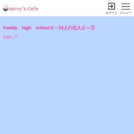
ログイン
メニュー
frankly high school☆～24人の主人公～①
お試し!?