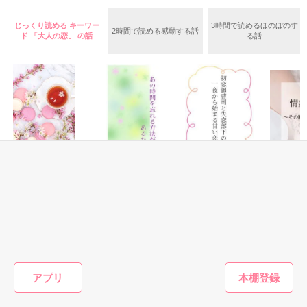
おいでなんし、おいでなんし、

軍服の奥に15年越しの執着を秘めた夫は、世間から軽んじられ
どうぞ極楽浄土へ。

る澄乃の「刺繍」を、誰よりも尊重し、守り抜こうとする。

じっくり読める キーワー
3時間で読めるほのぼのす
2時間で読める感動する話
ド 「大人の恋」 の話
る話
 だが、二人の絆を試すように、朔也を狙う高慢な侯爵令嬢・冴
ここは江戸の花街・吉原───裏遊郭。

子の影が忍び寄り――。

没落令嬢が、一途すぎる軍人の愛に包囲され、自らの誇りであ
男が女を買うのではありんせん。

る日本刺繍の腕で運命を切り拓いてゆく、大正浪漫×逆転夫婦
愛！

女が男を買い、女が夢を見る場所でありんす。

気に入っていただけましたら是非ブクマ・いいねで応援よろし
その街へと引き取られる条件は

くお願いします

恋愛(純愛)
恋愛(オフィスラブ)
恋愛(純愛)
恋愛(純愛)
群を抜くほどの美貌、ただひとつ。

ひとこと感想で燃料投下も是非

再会ロマンス～幼
あの時間を忘れる
初恋御曹司と失恋
情炎の花
G
なじみの甘い溺愛
方法が あるなら
部下の、一夜から
に囚われ
表紙画像は生成AIによるイメージです

から逃げられない
始まる甘い恋
ヤジマ ハルカ／
大森サジ
名づけて“裏吉原”と、申しんす。

～
松本ユミ／著
著
松本ユミ／著
もっと見る
作品を読む
✾

アプリ
かんたん検索の条件を変える