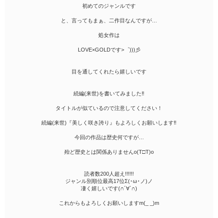
初めてのジャンルです
と、言ってもまぁ、二作目なんですが…
処女作は
LOVE×GOLDです>゜)))彡
目を通してくれたら嬉しいです
続編(来世)を書いてみました‼
タイトルが似ているので注意してください！
続編(来世)『美しく咲き誇り』もよろしくお願いします‼
今回の作品は歴史何ですが…
殆ど歴史とは関係ありませんo(T□T)o
読者数200人超え!!!!!!
ジャンル別順位最高17位Σ(･ω･ノ)ノ
凄く嬉しいです(∩´∀`∩)
これからもよろしくお願いしますm(_ _)m