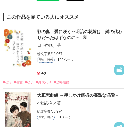
この作品を見ている人にオススメ
影の妻、愛に咲く～明治の花嫁は、姉の代わ
りだったはずなのに～
完
日下奈緒
／著
総文字数/48,067
122ページ
歴史・時代
49
#明治
#溺愛
#双子
#身代わり
#政略結婚
大正恋刺繍 ～押しかけ婿様の寡黙な溺愛～
小出みき
／著
総文字数/88,974
81ページ
歴史・時代