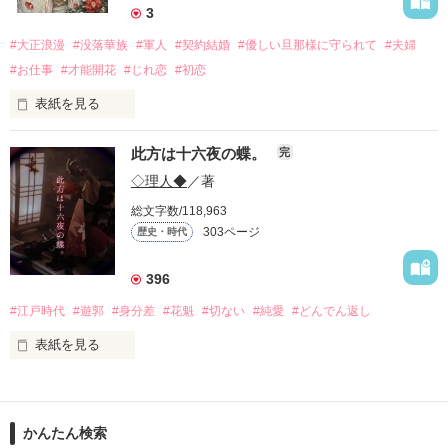
3
#大正浪漫
#没落華族
#軍人
#契約結婚
#優しい旦那様に守られて
#夫婦
#お仕事
#才能開花
#じれ恋
#初恋
表紙を見る
「私が一条家に婿入りしたのは、ただ単に澄乃さんと結婚した
此方は十六夜の蝶。
完
かったからです」

◇理人◆
／著
借金で差し押さえ寸前の一条伯爵家。

総文字数/118,963
絶望する令嬢・澄乃の前に現れたのは、有能な若き少佐・橘朔
303ページ
歴史・時代
也だった。

彼は莫大な借財を肩代わりする代わりに、澄乃への「婿入り」
396
を要求する。

#江戸時代
#遊郭
#身分差
#花魁
#切ない
#純愛
#どんでん返し
拒否権のない契約結婚。

しかし、始まった新婚生活で、不器用なほどに真っ直ぐな愛情
表紙を見る
を示される。

「あなたが望まないことは、決してしません」

「あなたの好きなものは、きっと良いものです」

かんたん検索