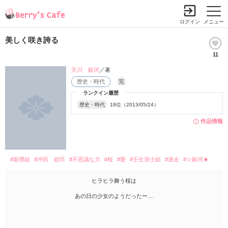
ログイン
メニュー
美しく咲き誇る
11
天川 銀河
／著
歴史・時代
完
ランクイン履歴
歴史・時代
18位（2013/05/24）
作品情報
#新撰組
#沖田 総司
#不思議な力
#桜
#愛
#壬生浪士組
#過去
#☆銀河★
ヒラヒラ舞う桜は
あの日の少女のようだったー…