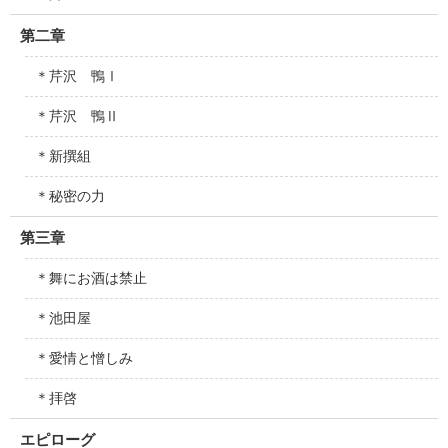
第二章
＊芹沢 鴨Ⅰ
＊芹沢 鴨Ⅱ
＊新撰組
＊秘密の力
第三章
＊舞にお酒は禁止
＊池田屋
＊愛情と憎しみ
＊拝啓
エピローグ