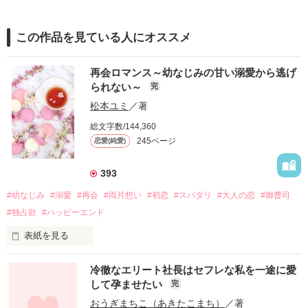
この作品を見ている人にオススメ
再会ロマンス～幼なじみの甘い溺愛から逃げ
られない～
完
松本ユミ
／著
総文字数/144,360
245ページ
恋愛(純愛)
393
#幼なじみ
#溺愛
#再会
#両片想い
#初恋
#スパダリ
#大人の恋
#御曹司
#独占欲
#ハッピーエンド
表紙を見る
冷徹なエリート社長はセフレな私を一途に愛
して孕ませたい
完
幼なじみの哲平に淡い恋心を抱いていた美桜。

おうぎまちこ（あきたこまち）
／著