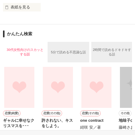
表紙を見る
作品を読む
止まっていたはずの二人の時間が、再び動き出す。

舞川雛子（26）は大手お菓子メーカー、三日月製菓コーポレー
再会から始まる、溺愛ラブ。

ションの企画戦略室で働いている。

また雛子には2年前から付き合いはじめ、半年前から同棲を始
2026.6.5～2026.7.25

かんたん検索
めた、同期で恋人の石垣守（26）がいるのだが、後輩の姫原由
羅（24）との浮気が発覚した上、いつのまにか元カノにされて
いた。

30代女性向けのスカッと
2時間で読めるドキドキす
5分で読める不思議な話
守と由羅から『便利屋雛子』と馬鹿にされ、一人こっそり泣い
する話
る話
＊以前、公開していた話の改稿版です＊

ていた雛子に、企画戦略室の上司である雪瀬鷹哉（29）が
『──俺と結婚してくれないか』といきなりプロポーズをしてき
た上、同居まで提案してきて──？

鷹哉『宜しくな、俺の雛子』🦅

雛子『俺の……ひぃ、雛子？！！！』🐥

作品を読む
シゴデキで冷徹な上司が見せる素顔は、なぜか想像以上に甘く
て……🐥💓🦅

恋愛(純愛)
恋愛(その他)
恋愛(その他)
その他
ギャルに幸せなク
許されない、キス
one contract
地味子の
※表紙も作中使用の画像も全てフリー素材です。

リスマスを･･･
をしよう。
※執筆期間2026.6.3〜7.20完結です。　

紺咲 安／著
藤崎さお
SHIRO／著
青禾／著
※他サイトさんにて恋愛トレンド1位でした〜良かったら読ん