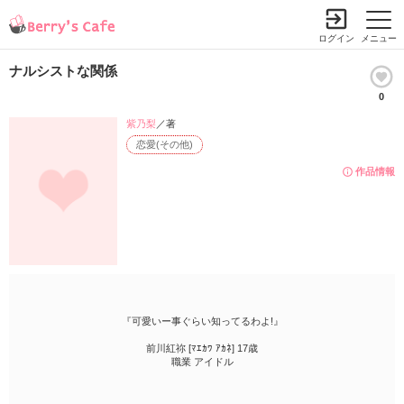
ログイン
メニュー
ナルシストな関係
0
紫乃梨
／著
恋愛(その他)
作品情報
『可愛いー事ぐらい知ってるわよ!』
前川紅祢 [ﾏｴｶﾜ ｱｶﾈ] 17歳
職業 アイドル