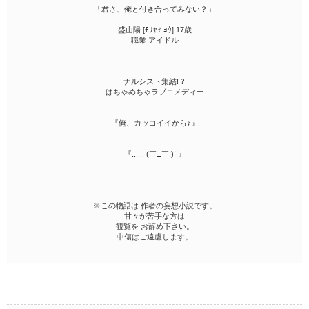
「君さ、俺と付き合ってみない？」
盛山陽 [ﾓﾘﾔﾏ ﾖｳ] 17歳
職業 アイドル
ナルシスト集結!？
はちゃめちゃラブコメディー
『俺、カッコイイから♪』
『...... (￣□￣;)!!』
※この物語は 作者の妄想小説です。
甘々が苦手な方は
観覧を お辞め下さい。
中傷はご遠慮します。