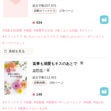
しかし、ある出来事をきっかけに二人の関係は壊れてしまう。

総文字数/207,975
関係修復もできないまま、美桜は両親の離婚によって

179ページ
恋愛(オフィスラブ)
引っ越すことになり、哲平とも離れ離れになった。

それから約十二年後。

434
過去の傷から、二度と会いたくないと思っていた哲平に

#溺愛＆執着愛
#俺様
#御曹司＆社長
#身ごもり＆妊娠
#イケメン
運命のような再会を果たす。

#オフィスラブ
#いちゃいちゃ＆ラブラブ
#虐げられヒロイン
#ワンナイト
そして、ひょんなことから

#ハッピーエンド
酔った勢いで一夜を共にしてしまった。

表紙を見る
さらに、美桜が初めてだと知った哲平は

『責任をとる、結婚しよう』と真っ直ぐに告げてきた。

　おかしな噂を流されて前の職場でうまくいかなかった梅田美
戸惑う美桜とは裏腹に、好きという気持ちを隠すことなく

返事も溺愛もキスのあとで
完
桜は、海外で傷心旅行をしていたところ、日本人美青年と出会
甘やかしてくる。

い、酒の勢いもあり一夜限りの関係となる。

遊野煌
／著
　帰国後、美桜は新しい職場でワンナイトした美青年と再会。
そんなある日、哲平は美桜がストーカー被害に

総文字数/112,403
なんと彼の正体は、とある財閥御曹司にも関わらず、一族を離
遭っていることを知る。

190ページ
恋愛(純愛)
れて起業した新進気鋭の実業家、社内でも冷徹だと評判な社長
美桜を守るため、哲平は同居を提案してきて――。

――御影恭司その人だったのだ――！

　なぜか恭司から飼い猫の世話係を命じられた美桜は、猫の世
149
話を口実にしばしば呼び出された上、二人はいわゆる身体だけ
夏木美桜(なつきみお)

#オフィスラブ
#溺愛
#執着愛
#御曹司
#ハッピーエンド
#結婚
#独占欲
✕

#ラブラブ
#職業ヒーロー
#上司
鳴海哲平 (なるみてっぺい)
