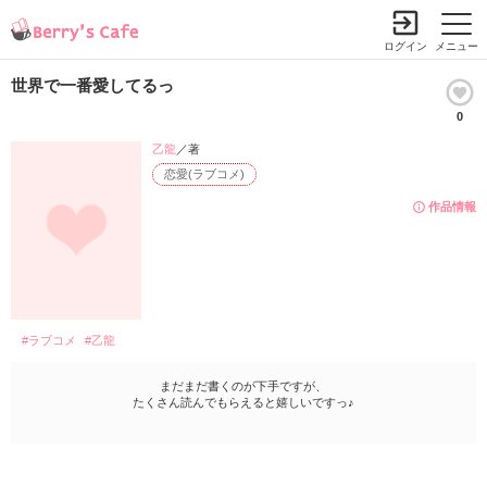
ログイン
メニュー
世界で一番愛してるっ
0
乙龍
／著
恋愛(ラブコメ)
作品情報
#ラブコメ
#乙龍
まだまだ書くのが下手ですが、
たくさん読んでもらえると嬉しいですっ♪