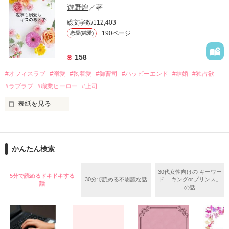
甘やかしてくる。

い、酒の勢いもあり一夜限りの関係となる。

遊野煌
／著
　帰国後、美桜は新しい職場でワンナイトした美青年と再会。
そんなある日、哲平は美桜がストーカー被害に

総文字数/112,403
なんと彼の正体は、とある財閥御曹司にも関わらず、一族を離
遭っていることを知る。

190ページ
恋愛(純愛)
れて起業した新進気鋭の実業家、社内でも冷徹だと評判な社長
美桜を守るため、哲平は同居を提案してきて――。

――御影恭司その人だったのだ――！

　なぜか恭司から飼い猫の世話係を命じられた美桜は、猫の世
158
話を口実にしばしば呼び出された上、二人はいわゆる身体だけ
夏木美桜(なつきみお)

#オフィスラブ
#溺愛
#執着愛
#御曹司
#ハッピーエンド
#結婚
#独占欲
✕

#ラブラブ
#職業ヒーロー
#上司
鳴海哲平 (なるみてっぺい)

表紙を見る
作品を読む
止まっていたはずの二人の時間が、再び動き出す。

舞川雛子（26）は大手お菓子メーカー、三日月製菓コーポレー
再会から始まる、溺愛ラブ。

ションの企画戦略室で働いている。

また雛子には2年前から付き合いはじめ、半年前から同棲を始
2026.6.5～2026.7.25

かんたん検索
めた、同期で恋人の石垣守（26）がいるのだが、後輩の姫原由
羅（24）との浮気が発覚した上、いつのまにか元カノにされて
いた。

30代女性向けの キーワー
5分で読めるドキドキする
30分で読める不思議な話
ド 「キングorプリンス」
守と由羅から『便利屋雛子』と馬鹿にされ、一人こっそり泣い
話
＊以前、公開していた話の改稿版です＊

の話
ていた雛子に、企画戦略室の上司である雪瀬鷹哉（29）が
『──俺と結婚してくれないか』といきなりプロポーズをしてき
た上、同居まで提案してきて──？
