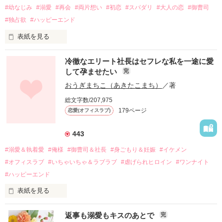
#幼なじみ
#溺愛
#再会
#両片想い
#初恋
#スパダリ
#大人の恋
#御曹司
#独占欲
#ハッピーエンド
表紙を見る
冷徹なエリート社長はセフレな私を一途に愛
して孕ませたい
完
幼なじみの哲平に淡い恋心を抱いていた美桜。

おうぎまちこ（あきたこまち）
／著
しかし、ある出来事をきっかけに二人の関係は壊れてしまう。

総文字数/207,975
関係修復もできないまま、美桜は両親の離婚によって

179ページ
恋愛(オフィスラブ)
引っ越すことになり、哲平とも離れ離れになった。

それから約十二年後。

443
過去の傷から、二度と会いたくないと思っていた哲平に

#溺愛＆執着愛
#俺様
#御曹司＆社長
#身ごもり＆妊娠
#イケメン
運命のような再会を果たす。

#オフィスラブ
#いちゃいちゃ＆ラブラブ
#虐げられヒロイン
#ワンナイト
そして、ひょんなことから

#ハッピーエンド
酔った勢いで一夜を共にしてしまった。

表紙を見る
さらに、美桜が初めてだと知った哲平は

『責任をとる、結婚しよう』と真っ直ぐに告げてきた。

　おかしな噂を流されて前の職場でうまくいかなかった梅田美
戸惑う美桜とは裏腹に、好きという気持ちを隠すことなく

返事も溺愛もキスのあとで
完
桜は、海外で傷心旅行をしていたところ、日本人美青年と出会