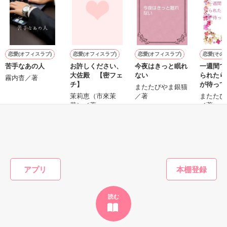
鷹哉『宜しくな、俺の雛子』🦅

雛子『俺の……ひぃ、雛子？！！！』🐥

作品を読む
シゴデキで冷徹な上司が見せる素顔は、なぜか想像以上に甘く
て……🐥💓🦅

恋愛(オフィスラブ)
恋愛(オフィスラブ)
恋愛(オフィスラブ)
恋愛(その他
苦手なあの人
お許しください、
今夜はきっと眠れ
一週間で
※表紙も作中使用の画像も全てフリー素材です。

大佐殿 【密フェ
ない
られたら
※執筆期間2026.6.3〜7.20完結です。　

霧内杳／著
チ】
が待って
またたびやま銀猫
※他サイトさんにて恋愛トレンド1位でした〜良かったら読ん
茉莉恵（市來茉
／著
またたび
で頂けると嬉しいです。
莉）／著
／著
もっと見る
作品を読む
かんたん検索の条件を変える
アプリ
読む