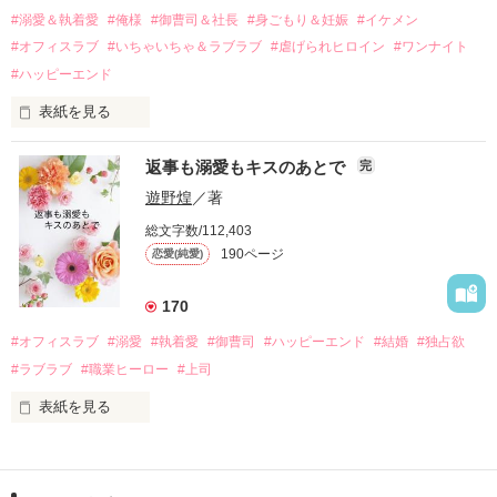
過去の傷から、二度と会いたくないと思っていた哲平に

#溺愛＆執着愛
#俺様
#御曹司＆社長
#身ごもり＆妊娠
#イケメン
運命のような再会を果たす。

#オフィスラブ
#いちゃいちゃ＆ラブラブ
#虐げられヒロイン
#ワンナイト
そして、ひょんなことから

#ハッピーエンド
酔った勢いで一夜を共にしてしまった。

表紙を見る
さらに、美桜が初めてだと知った哲平は

『責任をとる、結婚しよう』と真っ直ぐに告げてきた。

　おかしな噂を流されて前の職場でうまくいかなかった梅田美
戸惑う美桜とは裏腹に、好きという気持ちを隠すことなく

返事も溺愛もキスのあとで
完
桜は、海外で傷心旅行をしていたところ、日本人美青年と出会
甘やかしてくる。

い、酒の勢いもあり一夜限りの関係となる。

遊野煌
／著
　帰国後、美桜は新しい職場でワンナイトした美青年と再会。
そんなある日、哲平は美桜がストーカー被害に

総文字数/112,403
なんと彼の正体は、とある財閥御曹司にも関わらず、一族を離
遭っていることを知る。

190ページ
恋愛(純愛)
れて起業した新進気鋭の実業家、社内でも冷徹だと評判な社長
美桜を守るため、哲平は同居を提案してきて――。

――御影恭司その人だったのだ――！

　なぜか恭司から飼い猫の世話係を命じられた美桜は、猫の世
170
話を口実にしばしば呼び出された上、二人はいわゆる身体だけ
夏木美桜(なつきみお)

#オフィスラブ
#溺愛
#執着愛
#御曹司
#ハッピーエンド
#結婚
#独占欲
✕

#ラブラブ
#職業ヒーロー
#上司
鳴海哲平 (なるみてっぺい)

表紙を見る
作品を読む
止まっていたはずの二人の時間が、再び動き出す。

舞川雛子（26）は大手お菓子メーカー、三日月製菓コーポレー
再会から始まる、溺愛ラブ。

ションの企画戦略室で働いている。

また雛子には2年前から付き合いはじめ、半年前から同棲を始