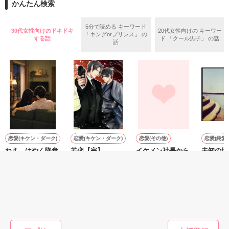
2026.6.5～2026.7.25

かんたん検索
めた、同期で恋人の石垣守（26）がいるのだが、後輩の姫原由
羅（24）との浮気が発覚した上、いつのまにか元カノにされて
いた。

5分で読める キーワード
30代女性向けのドキドキ
20代女性向けの キーワー
「キングorプリンス」 の
守と由羅から『便利屋雛子』と馬鹿にされ、一人こっそり泣い
する話
ド 「クール男子」 の話
＊以前、公開していた話の改稿版です＊

話
ていた雛子に、企画戦略室の上司である雪瀬鷹哉（29）が
『──俺と結婚してくれないか』といきなりプロポーズをしてき
た上、同居まで提案してきて──？

鷹哉『宜しくな、俺の雛子』🦅

雛子『俺の……ひぃ、雛子？！！！』🐥

作品を読む
シゴデキで冷徹な上司が見せる素顔は、なぜか想像以上に甘く
て……🐥💓🦅

恋愛(キケン・ダーク)
恋愛(キケン・ダーク)
恋愛(その他)
恋愛(純愛)
ねえ、はやく降参
若恋【完】
イケメン社長から
未知の世
※表紙も作中使用の画像も全てフリー素材です。

してよ。 ――同じ
の溺愛が止まらな
※執筆期間2026.6.3〜7.20完結です。　

りかりー／著
ブラック
苗字になっても、
い
☆／著
※他サイトさんにて恋愛トレンド1位でした〜良かったら読ん
まだ足りない。甘
momomo／著
白雪なみ／著
で頂けると嬉しいです。
くて焦れったい心
理戦を続ける夫
もっと見る
婦。
作品を読む
かんたん検索の条件を変える