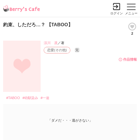
ログイン
メニュー
約束、しただろ…？ 【TABOO】
2
涼川 凛
／著
恋愛(その他)
完
作品情報
#TABOO
#幼馴染み
#一途
「ダメだ・・・逃がさない」