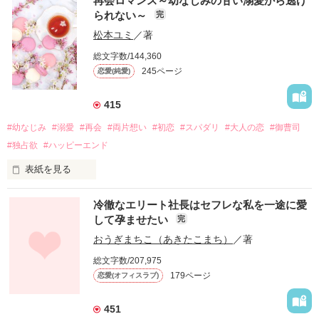
再会ロマンス～幼なじみの甘い溺愛から逃げ
られない～
完
松本ユミ
／著
総文字数/144,360
245ページ
恋愛(純愛)
415
#幼なじみ
#溺愛
#再会
#両片想い
#初恋
#スパダリ
#大人の恋
#御曹司
#独占欲
#ハッピーエンド
表紙を見る
冷徹なエリート社長はセフレな私を一途に愛
して孕ませたい
完
幼なじみの哲平に淡い恋心を抱いていた美桜。

おうぎまちこ（あきたこまち）
／著
しかし、ある出来事をきっかけに二人の関係は壊れてしまう。

総文字数/207,975
関係修復もできないまま、美桜は両親の離婚によって

179ページ
恋愛(オフィスラブ)
引っ越すことになり、哲平とも離れ離れになった。

それから約十二年後。

451