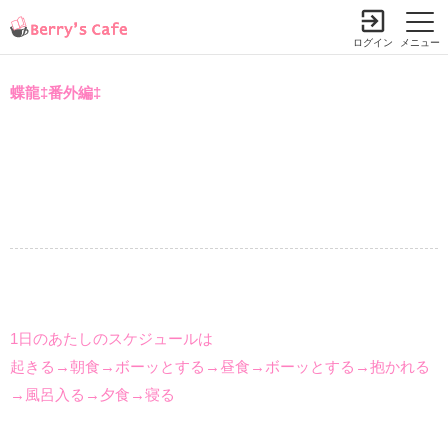
ログイン
メニュー
蝶龍‡番外編‡
1日のあたしのスケジュールは
起きる→朝食→ボーッとする→昼食→ボーッとする→抱かれる
→風呂入る→夕食→寝る