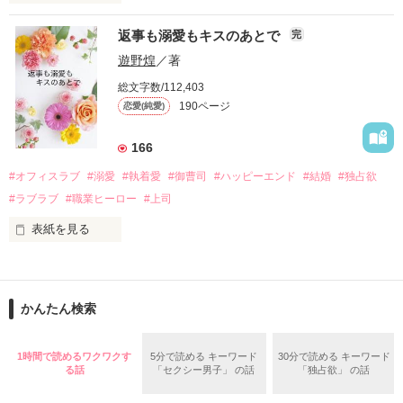
『責任をとる、結婚しよう』と真っ直ぐに告げてきた。

　おかしな噂を流されて前の職場でうまくいかなかった梅田美
戸惑う美桜とは裏腹に、好きという気持ちを隠すことなく

返事も溺愛もキスのあとで
完
桜は、海外で傷心旅行をしていたところ、日本人美青年と出会
甘やかしてくる。

い、酒の勢いもあり一夜限りの関係となる。

遊野煌
／著
　帰国後、美桜は新しい職場でワンナイトした美青年と再会。
そんなある日、哲平は美桜がストーカー被害に

総文字数/112,403
なんと彼の正体は、とある財閥御曹司にも関わらず、一族を離
遭っていることを知る。

190ページ
恋愛(純愛)
れて起業した新進気鋭の実業家、社内でも冷徹だと評判な社長
美桜を守るため、哲平は同居を提案してきて――。

――御影恭司その人だったのだ――！

　なぜか恭司から飼い猫の世話係を命じられた美桜は、猫の世
166
話を口実にしばしば呼び出された上、二人はいわゆる身体だけ
夏木美桜(なつきみお)

#オフィスラブ
#溺愛
#執着愛
#御曹司
#ハッピーエンド
#結婚
#独占欲
✕

#ラブラブ
#職業ヒーロー
#上司
鳴海哲平 (なるみてっぺい)

表紙を見る
作品を読む
止まっていたはずの二人の時間が、再び動き出す。

舞川雛子（26）は大手お菓子メーカー、三日月製菓コーポレー
再会から始まる、溺愛ラブ。

ションの企画戦略室で働いている。

また雛子には2年前から付き合いはじめ、半年前から同棲を始
2026.6.5～2026.7.25

かんたん検索
めた、同期で恋人の石垣守（26）がいるのだが、後輩の姫原由
羅（24）との浮気が発覚した上、いつのまにか元カノにされて
いた。

1時間で読めるワクワクす
5分で読める キーワード
30分で読める キーワード
守と由羅から『便利屋雛子』と馬鹿にされ、一人こっそり泣い
る話
「セクシー男子」 の話
「独占欲」 の話
＊以前、公開していた話の改稿版です＊

ていた雛子に、企画戦略室の上司である雪瀬鷹哉（29）が
『──俺と結婚してくれないか』といきなりプロポーズをしてき