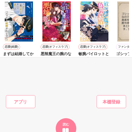
た上、同居まで提案してきて──？

鷹哉『宜しくな、俺の雛子』🦅

雛子『俺の……ひぃ、雛子？！！！』🐥

作品を読む
シゴデキで冷徹な上司が見せる素顔は、なぜか想像以上に甘く
て……🐥💓🦅

恋愛(純愛)
恋愛(オフィスラブ)
恋愛(オフィスラブ)
ファンタ
まずは結婚してか
悪辣魔王の腕のな
敏腕パイロットと
ゴシップ
※表紙も作中使用の画像も全てフリー素材です。

らだ
か
の偽装結婚はあき
なので婚
※執筆期間2026.6.3〜7.20完結です。　

れるほど甘くて癖
真実を暴
惣領莉沙／著
一ノ瀬 千景／著
※他サイトさんにて恋愛トレンド1位でした〜良かったら読ん
になる～一生、お
爵令息さ
佐倉伊織／著
山田あと
で頂けると嬉しいです。
前を離さない～
まとわれ
す。邪魔
もっと見る
作品を読む
かんたん検索の条件を変える
アプリ
読む