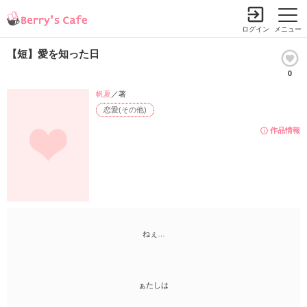
ログイン
メニュー
【短】愛を知った日
0
帆夏
／著
恋愛(その他)
作品情報
ねぇ…
ぁたしは