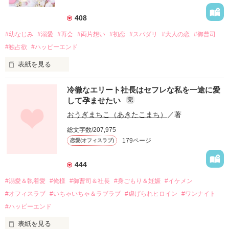
408
#幼なじみ
#溺愛
#再会
#両片想い
#初恋
#スパダリ
#大人の恋
#御曹司
#独占欲
#ハッピーエンド
表紙を見る
冷徹なエリート社長はセフレな私を一途に愛
して孕ませたい
完
幼なじみの哲平に淡い恋心を抱いていた美桜。

おうぎまちこ（あきたこまち）
／著
しかし、ある出来事をきっかけに二人の関係は壊れてしまう。

総文字数/207,975
関係修復もできないまま、美桜は両親の離婚によって

179ページ
恋愛(オフィスラブ)
引っ越すことになり、哲平とも離れ離れになった。

それから約十二年後。

444
過去の傷から、二度と会いたくないと思っていた哲平に

#溺愛＆執着愛
#俺様
#御曹司＆社長
#身ごもり＆妊娠
#イケメン
運命のような再会を果たす。

#オフィスラブ
#いちゃいちゃ＆ラブラブ
#虐げられヒロイン
#ワンナイト
そして、ひょんなことから

#ハッピーエンド
酔った勢いで一夜を共にしてしまった。

表紙を見る
さらに、美桜が初めてだと知った哲平は
