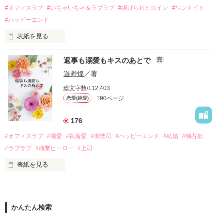
運命のような再会を果たす。

#オフィスラブ
#いちゃいちゃ＆ラブラブ
#虐げられヒロイン
#ワンナイト
そして、ひょんなことから

#ハッピーエンド
酔った勢いで一夜を共にしてしまった。

表紙を見る
さらに、美桜が初めてだと知った哲平は

『責任をとる、結婚しよう』と真っ直ぐに告げてきた。

　おかしな噂を流されて前の職場でうまくいかなかった梅田美
戸惑う美桜とは裏腹に、好きという気持ちを隠すことなく

返事も溺愛もキスのあとで
完
桜は、海外で傷心旅行をしていたところ、日本人美青年と出会
甘やかしてくる。

い、酒の勢いもあり一夜限りの関係となる。

遊野煌
／著
　帰国後、美桜は新しい職場でワンナイトした美青年と再会。
そんなある日、哲平は美桜がストーカー被害に

総文字数/112,403
なんと彼の正体は、とある財閥御曹司にも関わらず、一族を離
遭っていることを知る。

190ページ
恋愛(純愛)
れて起業した新進気鋭の実業家、社内でも冷徹だと評判な社長
美桜を守るため、哲平は同居を提案してきて――。

――御影恭司その人だったのだ――！

　なぜか恭司から飼い猫の世話係を命じられた美桜は、猫の世
176
話を口実にしばしば呼び出された上、二人はいわゆる身体だけ
夏木美桜(なつきみお)

#オフィスラブ
#溺愛
#執着愛
#御曹司
#ハッピーエンド
#結婚
#独占欲
✕

#ラブラブ
#職業ヒーロー
#上司
鳴海哲平 (なるみてっぺい)

表紙を見る
作品を読む
止まっていたはずの二人の時間が、再び動き出す。

舞川雛子（26）は大手お菓子メーカー、三日月製菓コーポレー
再会から始まる、溺愛ラブ。

ションの企画戦略室で働いている。

また雛子には2年前から付き合いはじめ、半年前から同棲を始
2026.6.5～2026.7.25

かんたん検索
めた、同期で恋人の石垣守（26）がいるのだが、後輩の姫原由