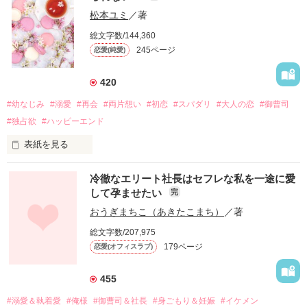
松本ユミ
／著
総文字数/144,360
245ページ
恋愛(純愛)
420
#幼なじみ
#溺愛
#再会
#両片想い
#初恋
#スパダリ
#大人の恋
#御曹司
#独占欲
#ハッピーエンド
表紙を見る
冷徹なエリート社長はセフレな私を一途に愛
して孕ませたい
完
幼なじみの哲平に淡い恋心を抱いていた美桜。

おうぎまちこ（あきたこまち）
／著
しかし、ある出来事をきっかけに二人の関係は壊れてしまう。

総文字数/207,975
関係修復もできないまま、美桜は両親の離婚によって

179ページ
恋愛(オフィスラブ)
引っ越すことになり、哲平とも離れ離れになった。

それから約十二年後。

455
過去の傷から、二度と会いたくないと思っていた哲平に

#溺愛＆執着愛
#俺様
#御曹司＆社長
#身ごもり＆妊娠
#イケメン