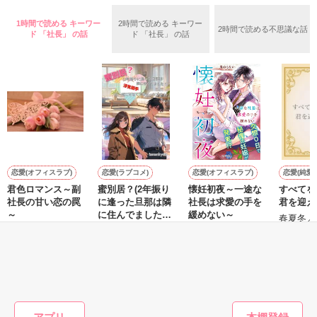
羅（24）との浮気が発覚した上、いつのまにか元カノにされて
いた。

1時間で読める キーワー
2時間で読める キーワー
2時間で読める不思議な話
守と由羅から『便利屋雛子』と馬鹿にされ、一人こっそり泣い
ド 「社長」 の話
ド 「社長」 の話
＊以前、公開していた話の改稿版です＊

ていた雛子に、企画戦略室の上司である雪瀬鷹哉（29）が
『──俺と結婚してくれないか』といきなりプロポーズをしてき
た上、同居まで提案してきて──？

鷹哉『宜しくな、俺の雛子』🦅

雛子『俺の……ひぃ、雛子？！！！』🐥

作品を読む
シゴデキで冷徹な上司が見せる素顔は、なぜか想像以上に甘く
て……🐥💓🦅

恋愛(オフィスラブ)
恋愛(ラブコメ)
恋愛(オフィスラブ)
恋愛(純愛)
君色ロマンス～副
蜜別居？(2年振り
懐妊初夜～一途な
すべてを
※表紙も作中使用の画像も全てフリー素材です。

社長の甘い恋の罠
に逢った旦那は隣
社長は求愛の手を
君を迎え
※執筆期間2026.6.3〜7.20完結です。　

～
に住んでました！
緩めない～
春夏冬／
※他サイトさんにて恋愛トレンド1位でした〜良かったら読ん
浮気相手と一緒じ
松本ユミ／著
珠雪／著
兎山もなか／著
で頂けると嬉しいです。
ゃなくて良かった
です！)
もっと見る
作品を読む
かんたん検索の条件を変える