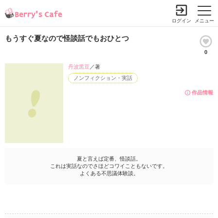
ログイン
メニュー
もうすぐ夏なので怪談話でもおひとつ
0
丹波黒豆
／著
ノンフィクション・実話
作品情報
夏と言えば定番、怪談話。
これは実話なのでさほどコワイこともないです。
よくある不思議体験談。