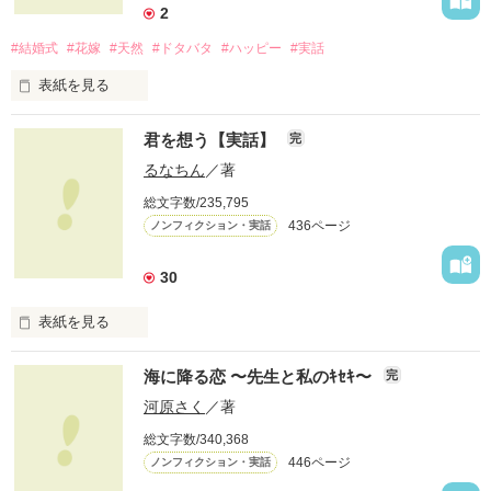
2
#結婚式
#花嫁
#天然
#ドタバタ
#ハッピー
#実話
表紙を見る
２０１２年６月２４日。晴れ。

君を想う【実話】
完
るなちん
／著
総文字数/235,795
わたし達は、結婚式を挙げました。

436ページ
ノンフィクション・実話
将来を結び、愛を誓い、

30
甘い甘い、結婚式。

表紙を見る
……に、なるはずだった。

海に降る恋 〜先生と私のｷｾｷ〜
完
新郎カズミ　×　新婦おなつ

河原さく
／著
ドタバタ結婚式

総文字数/340,368
堕ちるとこまで

446ページ
ノンフィクション・実話