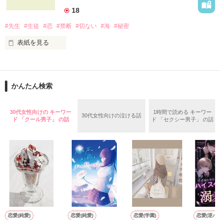
堕ちた私―

18
※　自身の体験を元に再構成。

登場人物の名前などは仮名です。

#先生
#生徒
#恋
#禁断
#切ない
#海
#秘密
**************

表紙を見る
2012.09.20　公開

その度に何度も

**************

実体験を基にした、

他とはちょっと違う

◆ベリーズカフェメルマガ掲載されました。

先生との禁断の恋物語。

導いてくれたのは

かんたん検索
◆「甘い結婚」特集掲載されました。

心から愛した人が、

◆レビューありがとうございます。

手の届かない人だとしたら

あなたでした..

30代女性向けの キーワー
1時間で読める キーワー
30代女性向けの泣ける話
あなたならどうしますか？

ド 「クール男子」 の話
ド 「セクシー男子」 の話
いいよ　様 / 和宮 樹　様

八谷 紬　様 / 夢雨　様

切なくて、許されない恋を、

あなたは知っていますか？

たくさんの人を

私達が選んだ道を、

どうか見届けて下さい。

作品を読む
裏切って傷つけて

この奇跡の軌跡、その全てを―…

恋愛(純愛)
恋愛(純愛)
恋愛(学園)
恋愛(逆ハー
（2008/9/20〜2009/4/12）
