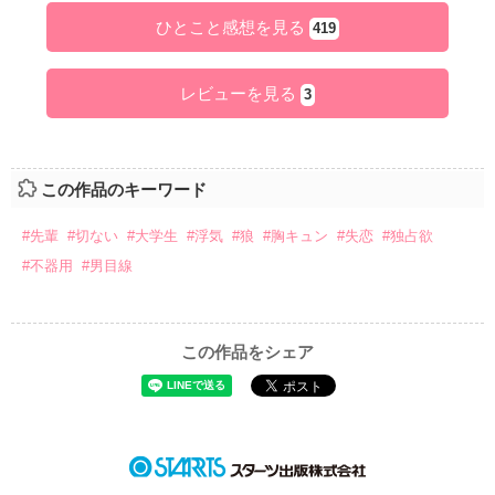
ひとこと感想を見る
419
レビューを見る
3
この作品のキーワード
#先輩
#切ない
#大学生
#浮気
#狼
#胸キュン
#失恋
#独占欲
#不器用
#男目線
この作品をシェア