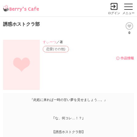
ログイン
メニュー
誘惑ホストクラ部
0
すぃーつ
／著
恋愛(その他)
作品情報
『此処に来れば一時の甘い夢を見せましょう…。』
｢な、何コレ…！？｣
【誘惑ホストクラ部】