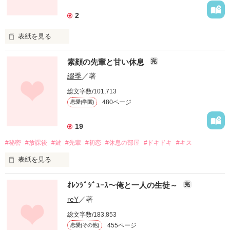
2
表紙を見る
初めて会ったあの時は…

素顔の先輩と甘い休息
完
…まさかこんなに好きになるなんて思ってなかった…。 

綴季
／著
ホントにホントに大好きだったから…

総文字数/101,713
好き過ぎて壊れちゃったのかな…？？

480ページ
恋愛(学園)
あなたの仕事を恨んだ事もあった。

19
…だけど…

#秘密
#放課後
#鍵
#先輩
#初恋
#休息の部屋
#ドキドキ
#キス
ﾎｽﾄだったから出逢えたのかもしれないね…。

表紙を見る
現役のｷｬﾊﾞ嬢とﾎｽﾄ。

ある日、校舎で拾った一つの鍵

華やかなﾈｵﾝ街で働く…水商売をする２人の恋物語。

ｵﾚﾝｼﾞｼﾞｭｰｽ～俺と一人の生徒～
完
reY
／著
鍵穴にピッタリだった部屋は通称“開かずの扉”

総文字数/183,853
人や店の名前等は変えてますが…実話になります…。

455ページ
恋愛(その他)
でも中を開けると、その部屋は先輩の休息の部屋で…
