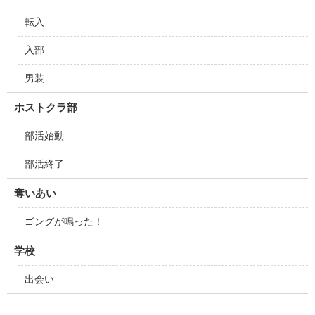
転入
入部
男装
ホストクラ部
部活始動
部活終了
奪いあい
ゴングが鳴った！
学校
出会い