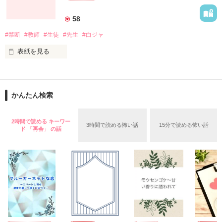
58
「もっと近くに来いよ。」

#禁断
#教師
#生徒
#先生
#白ジャ
作品を読む
「えっ…遠慮します…。」

表紙を見る
「俺たちの部屋じゃん。」

【先生から見た、もうひとつの白ｼﾞｬです】

「………。」

かんたん検索
先生…

2時間で読める キーワー
3時間で読める怖い話
15分で読める怖い話
七瀬 翠央(ﾅﾅｾ ﾐｵ)

ド 「再会」 の話
先生…って

高校2年生。恋愛経験ゼロの、ほんわかな女の子。

×

俺を呼ぶ一人の生徒。

相沢 匠(ｱｲｻﾞﾜ ﾀｸﾐ)

高校3年生。校内一の秀才と言われるイケメン。普段は眼鏡を
どこにでもいる普通の女子高生。

かけているけど…
