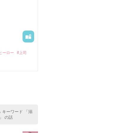
―御影恭司その
出された上、二
ヒーロー
#上司
いている。

（26）がいる
た。

室の上司である
、同居まで提案
る キーワード 「溺
」 の話