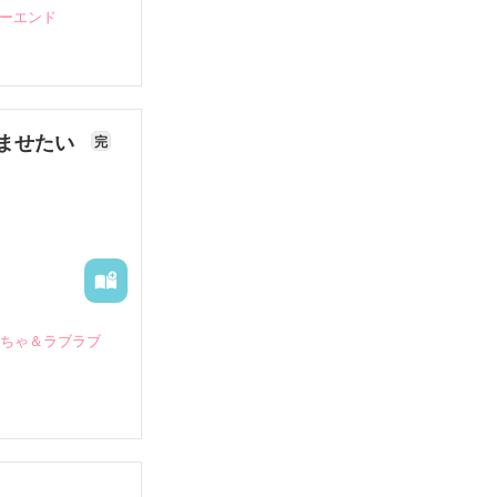
ピーエンド
ませたい
完
いちゃ＆ラブラブ
していたとこ
る財閥御曹司に