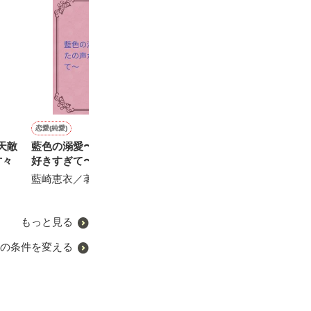
恋愛(純愛)
恋愛(その他)
恋愛(純愛)
恋愛(オフィスラブ)
〜天敵
藍色の溺愛〜あなたの声が
おまつりBoyと夢みるGirl
愛しいひと――く ち
Secret mod
甘々
好きすぎて〜
な し身代わりの恋（番外
見てはいけない
U/A／著
編）
てしまいました
藍崎恵衣／著
光月海愛（光月ミア）／著
冬野 まゆき／著
もっと見る
の条件を変える