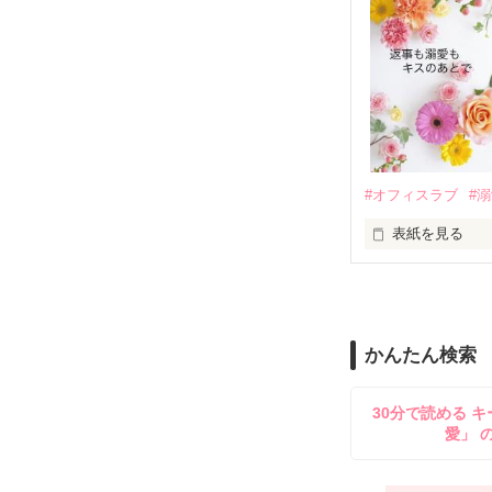
も関わらず、一
そんなある日、
人だったのだ―
遭っていること
　なぜか恭司か
美桜を守るため
夏木美桜(なつき
✕

鳴海哲平 (なる
#オフィスラブ
#
止まっていたは
表紙を見る
再会から始まる
舞川雛子（26
2026.6.5～2026.
また雛子には2
のだが、後輩の
守と由羅から『
かんたん検索
雪瀬鷹哉（29
＊以前、公開し
してきて──？

30分で読める キ
鷹哉『宜しくな、
愛」 
雛子『俺の……
シゴデキで冷徹な