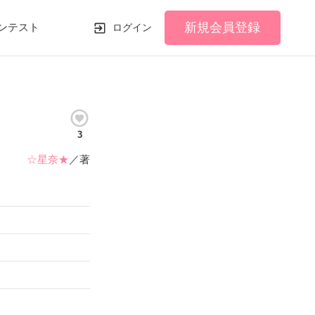
新規会員登録
ンテスト
ログイン
3
☆星奈★
／著