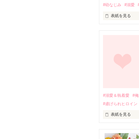
#幼なじみ
#溺愛
表紙を見る
幼なじみの哲平
しかし、ある出
関係修復もでき
引っ越すことに
それから約十二
過去の傷から、
運命のような再
#溺愛＆執着愛
#
そして、ひょん
#虐げられヒロイン
酔った勢いで一
表紙を見る
さらに、美桜が
『責任をとる、
　おかしな噂を
戸惑う美桜とは
ろ、日本人美青
甘やかしてくる。
　帰国後、美桜