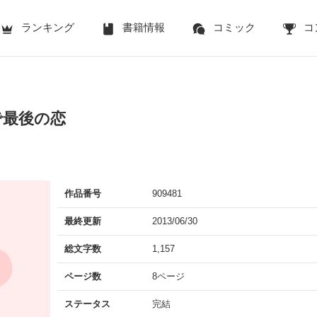
ランキング
書籍情報
コミック
コ
で最後の恋
作品番号
909481
最終更新
2013/06/30
総文字数
1,157
ページ数
8ページ
ステータス
完結