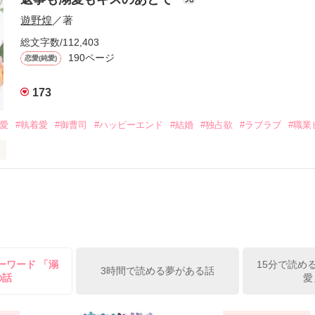
族を離れて起業した新進気鋭の実業家、社内でも冷徹だと評判な社長―
哲平は美桜がストーカー被害に

遊野煌
／著
―！

を知る。

ら飼い猫の世話係を命じられた美桜は、猫の世話を口実にしばしば呼び
、哲平は同居を提案してきて――。

総文字数/112,403
190ページ
恋愛(純愛)
みお)

173
作品を読む
みてっぺい)

溺愛
#執着愛
#御曹司
#ハッピーエンド
#結婚
#独占欲
#ラブラブ
#職業
ずの二人の時間が、再び動き出す。

、溺愛ラブ。

）は大手お菓子メーカー、三日月製菓コーポレーションの企画戦略室で働
7.25

年前から付き合いはじめ、半年前から同棲を始めた、同期で恋人の石垣守
姫原由羅（24）との浮気が発覚した上、いつのまにか元カノにされてい
便利屋雛子』と馬鹿にされ、一人こっそり泣いていた雛子に、企画戦略
）が『──俺と結婚してくれないか』といきなりプロポーズをしてきた上
ていた話の改稿版です＊

ーワード 「溺
15分で読め
俺の雛子』🦅

3時間で読める夢がある話
の話
愛
ひぃ、雛子？！！！』🐥

上司が見せる素顔は、なぜか想像以上に甘くて……🐥💓🦅
