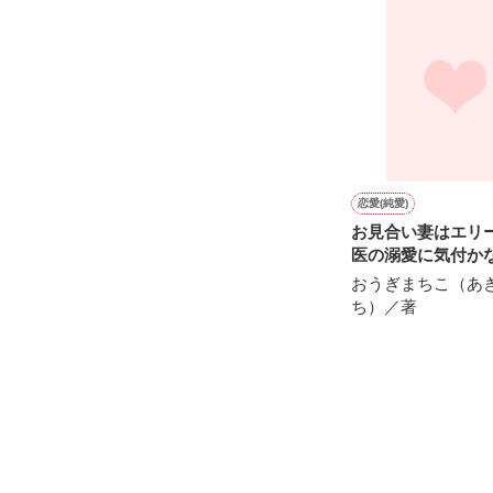
※表紙も作中使
※執筆期間2026
※他サイトさん
恋愛(純愛)
お見合い妻はエリ
医の溺愛に気付か
おうぎまちこ（あ
ち）／著