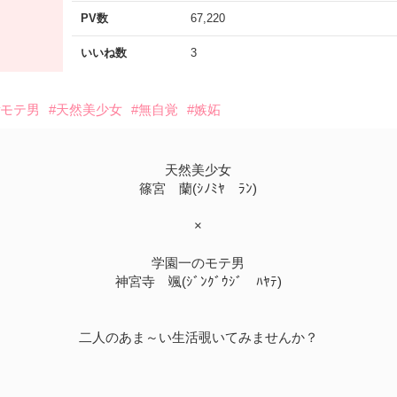
PV数
67,220
いいね数
3
#モテ男
#天然美少女
#無自覚
#嫉妬
天然美少女
篠宮 蘭(ｼﾉﾐﾔ ﾗﾝ)
×
学園一のモテ男
神宮寺 颯(ｼﾞﾝｸﾞｳｼﾞ ﾊﾔﾃ)
二人のあま～い生活覗いてみませんか？