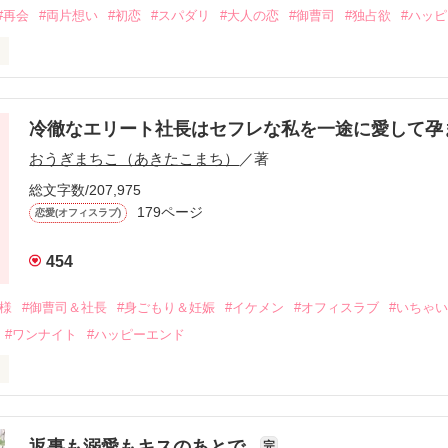
#再会
#両片想い
#初恋
#スパダリ
#大人の恋
#御曹司
#独占欲
#ハッ
冷徹なエリート社長はセフレな私を一途に愛して孕
に淡い恋心を抱いていた美桜。

おうぎまちこ（あきたこまち）
／著
来事をきっかけに二人の関係は壊れてしまう。

ないまま、美桜は両親の離婚によって

総文字数/207,975
なり、哲平とも離れ離れになった。

179ページ
恋愛(オフィスラブ)
年後。

454
二度と会いたくないと思っていた哲平に

会を果たす。

俺様
#御曹司＆社長
#身ごもり＆妊娠
#イケメン
#オフィスラブ
#いちゃ
なことから

#ワンナイト
#ハッピーエンド
夜を共にしてしまった。

初めてだと知った哲平は

結婚しよう』と真っ直ぐに告げてきた。

流されて前の職場でうまくいかなかった梅田美桜は、海外で傷心旅行を
裏腹に、好きという気持ちを隠すことなく

年と出会い、酒の勢いもあり一夜限りの関係となる。



は新しい職場でワンナイトした美青年と再会。なんと彼の正体は、とあ
返事も溺愛もキスのあとで
完