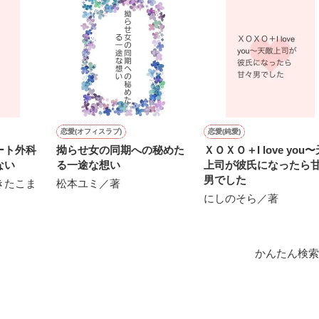
作品を読む
用の画像も全てフリー素材です。

.6.3〜7.20完結です。　

にて恋愛トレンド1位でした〜良かったら読んで頂けると嬉しいです。
作品を読む
恋愛(オフィスラブ)
恋愛(純愛)
ート外科
拗らせ女の同期への秘めた
ＸＯＸＯ＋I love you
ない
る一途な想い
上司が彼氏になったら
男でした
きたこま
松本ユミ／著
にしのそら／著
かんたん検索