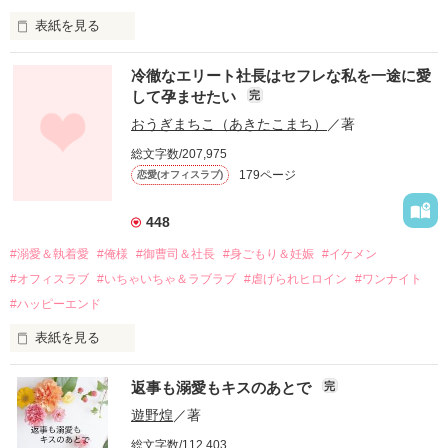
表紙を見る
冷徹なエリート社長はセフレな私を一途に愛
して孕ませたい
完
幼なじみの哲平に淡い恋心を抱いていた美桜。

おうぎまちこ（あきたこまち）
／著
しかし、ある出来事をきっかけに二人の関係は壊れてしまう。

総文字数/207,975
関係修復もできないまま、美桜は両親の離婚によって

179ページ
恋愛(オフィスラブ)
引っ越すことになり、哲平とも離れ離れになった。

それから約十二年後。

448
過去の傷から、二度と会いたくないと思っていた哲平に

#溺愛＆執着愛
#俺様
#御曹司＆社長
#身ごもり＆妊娠
#イケメン
運命のような再会を果たす。

#オフィスラブ
#いちゃいちゃ＆ラブラブ
#虐げられヒロイン
#ワンナイト
そして、ひょんなことから

#ハッピーエンド
酔った勢いで一夜を共にしてしまった。

表紙を見る
さらに、美桜が初めてだと知った哲平は

『責任をとる、結婚しよう』と真っ直ぐに告げてきた。

　おかしな噂を流されて前の職場でうまくいかなかった梅田美
戸惑う美桜とは裏腹に、好きという気持ちを隠すことなく

返事も溺愛もキスのあとで
完
桜は、海外で傷心旅行をしていたところ、日本人美青年と出会
甘やかしてくる。

い、酒の勢いもあり一夜限りの関係となる。

遊野煌
／著
　帰国後、美桜は新しい職場でワンナイトした美青年と再会。
そんなある日、哲平は美桜がストーカー被害に

総文字数/112,403