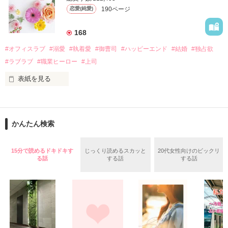
なんと彼の正体は、とある財閥御曹司にも関わらず、一族を離
遭っていることを知る。

190ページ
恋愛(純愛)
れて起業した新進気鋭の実業家、社内でも冷徹だと評判な社長
美桜を守るため、哲平は同居を提案してきて――。

――御影恭司その人だったのだ――！

　なぜか恭司から飼い猫の世話係を命じられた美桜は、猫の世
168
話を口実にしばしば呼び出された上、二人はいわゆる身体だけ
夏木美桜(なつきみお)

#オフィスラブ
#溺愛
#執着愛
#御曹司
#ハッピーエンド
#結婚
#独占欲
✕

#ラブラブ
#職業ヒーロー
#上司
鳴海哲平 (なるみてっぺい)

表紙を見る
作品を読む
止まっていたはずの二人の時間が、再び動き出す。

舞川雛子（26）は大手お菓子メーカー、三日月製菓コーポレー
再会から始まる、溺愛ラブ。

ションの企画戦略室で働いている。

また雛子には2年前から付き合いはじめ、半年前から同棲を始
2026.6.5～2026.7.25

かんたん検索
めた、同期で恋人の石垣守（26）がいるのだが、後輩の姫原由
羅（24）との浮気が発覚した上、いつのまにか元カノにされて
いた。

15分で読めるドキドキす
じっくり読めるスカッと
20代女性向けのビックリ
守と由羅から『便利屋雛子』と馬鹿にされ、一人こっそり泣い
る話
する話
する話
＊以前、公開していた話の改稿版です＊

ていた雛子に、企画戦略室の上司である雪瀬鷹哉（29）が
『──俺と結婚してくれないか』といきなりプロポーズをしてき
た上、同居まで提案してきて──？

鷹哉『宜しくな、俺の雛子』🦅

雛子『俺の……ひぃ、雛子？！！！』🐥

作品を読む