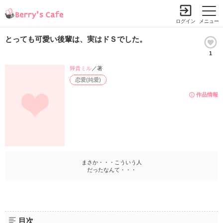
ログイン
メニュー
とっても可愛い後輩は、実はドＳでした。
1
輝貴ミル
／著
恋愛(純愛)
作品情報
まさか・・・こういう人
だったなんて・・・
目次