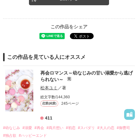
この作品をシェア
この作品を見ている人にオススメ
再会ロマンス～幼なじみの甘い溺愛から逃げ
られない～
完
松本ユミ
／著
総文字数/144,360
245ページ
恋愛(純愛)
411
#幼なじみ
#溺愛
#再会
#両片想い
#初恋
#スパダリ
#大人の恋
#御曹司
#独占欲
#ハッピーエンド