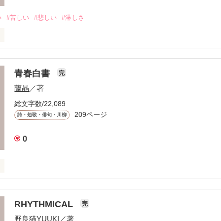
い
#苦しい
#悲しい
#淋しさ
のない

青春白書
完
蘭晶
／著
けては

総文字数/22,089
209ページ
詩・短歌・俳句・川柳
0
るまで

RHYTHMICAL
完
野良猫YUUKI
／著