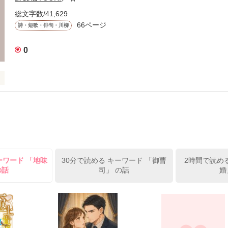
総文字数/41,629
66ページ
詩・短歌・俳句・川柳
きた

0
作品を読む
作品を読む
して

ーワード 「地味
30分で読める キーワード 「御曹
2時間で読め
の話
司」 の話
婚
していた
