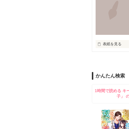
知らずに歩いて
道は、遠く

表紙を見る
道は、浅く

作者の考えた詩
かんたん検索
無知を振りかざ
1時間で読める キ
子」 
嘘つきな私は

もがいたふりを