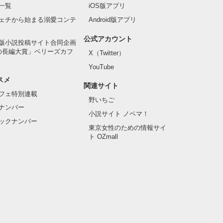
一覧
iOS版アプリ
ェチから始まる溺愛コンテ
Android版アプリ
公式アカウント
版小説投稿サイト合同企画
の長編大賞」ベリーズカフ
X（Twitter）
YouTube
スメ
関連サイト
フェ特別連載
野いちご
ナンバー
小説サイト ノベマ！
ックナンバー
東京女性のための情報サイ
ト OZmall