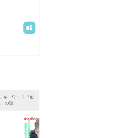
る キーワード 「結
」 の話