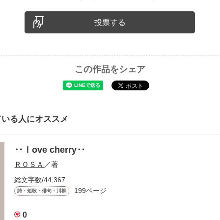
投票する
この作品をシェア
ている人にオススメ
‥ｌove cherry‥
ＲＯＳＡ
／著
総文字数/44,367
199ページ
詩・短歌・俳句・川柳
0