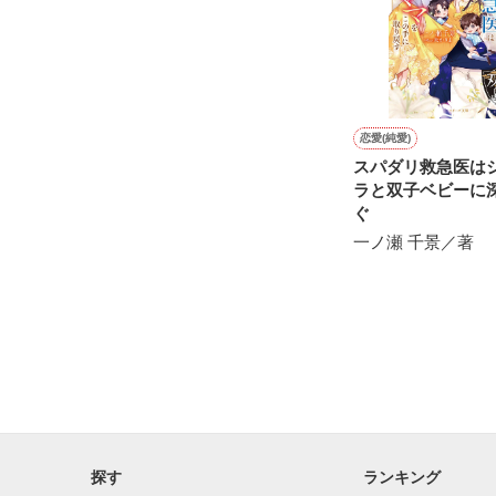
知っていく度に

恋愛(純愛)
スパダリ救急医は
ラと双子ベビーに
ぐ
やっと君との

一ノ瀬 千景／著
約束を守れる気
探す
ランキング