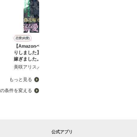
恋愛(純愛)
恋愛(純愛)
恋愛(その他)
恋愛(純愛)
【Amazonベストセラー入
お見合い妻はエリート外科
同期がオトコに変わるとき
王子様はお姫様
りしました】偽花嫁として
医の溺愛に気付かない
したい〜23時の
涼川 凛／著
嫁ぎました。バレたら処刑
短編〜
おうぎまちこ（あきたこま
されるとハラハラしていた
美咲アリス／著
ち）／著
遊野煌／著
らイケメン王が溺愛してく
るんですが？
もっと見る
の条件を変える
公式アプリ