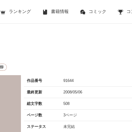
ランキング
書籍情報
コミック
コ
柳
作品番号
91644
最終更新
2008/05/06
総文字数
508
ページ数
3ページ
ステータス
未完結