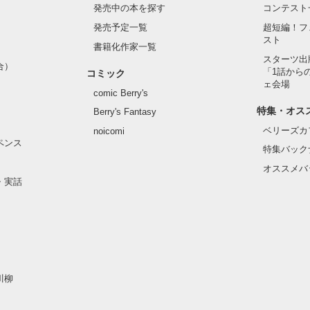
発売中の本を探す
コンテスト
発売予定一覧
超短編！フ
スト
書籍化作家一覧
スターツ出
合）
「1話から
作品を読む
コミック
ェ会場
comic Berry's
特集・オス
Berry's Fantasy
ベリーズカ
noicomi
ペンス
特集バック
オススメバ
・実話
川柳