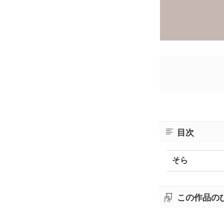
目次
そら
この作品の