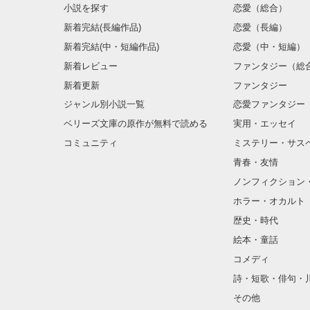
小説を探す
恋愛（総合）
新着完結(長編作品)
恋愛（長編）
新着完結(中・短編作品)
恋愛（中・短編）
新着レビュー
ファンタジー（総
新着更新
ファンタジー
ジャンル別小説一覧
恋愛ファンタジー
ベリーズ文庫の原作が無料で読める
実用・エッセイ
コミュニティ
ミステリー・サス
青春・友情
ノンフィクション
ホラー・オカルト
歴史・時代
絵本・童話
コメディ
詩・短歌・俳句・
その他