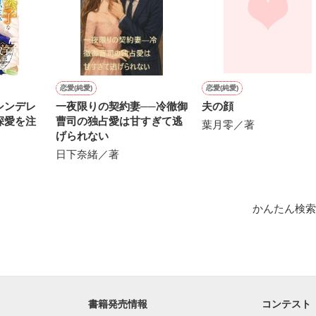
恋愛(純愛)
恋愛(純愛)
シンデレ
一夜限りの契約妻──冷徹御
夫の顔
深愛を注
曹司の独占愛は甘すぎて逃
葉月零／著
げられない
日下奈緒／著
がした

かんたん検索
書籍発売情報
コンテスト