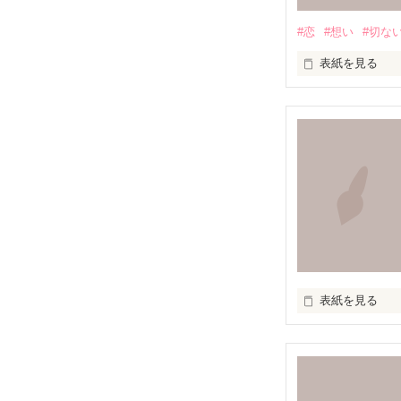
#恋
#想い
#切な
表紙を見る
満たされること
この胸の奥深く

絶えず支配し続
叫ぶ絶望

たしかなものは

表紙を見る
ただひとつ

いつか辿り着け
『知らずに』
