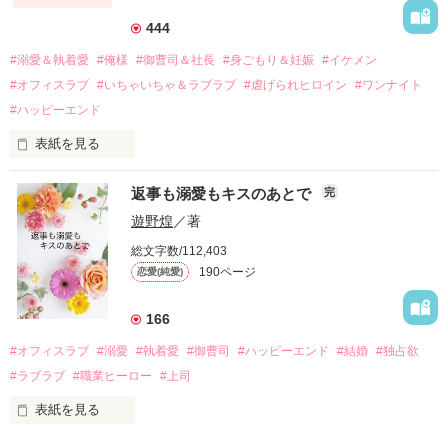
それから約十二年後。

444
過去の傷から、二度と会いたくないと思っていた哲平に

#溺愛＆執着愛
#俺様
#御曹司＆社長
#身ごもり＆妊娠
#イケメン
運命のような再会を果たす。

#オフィスラブ
#いちゃいちゃ＆ラブラブ
#虐げられヒロイン
#ワンナイト
そして、ひょんなことから

#ハッピーエンド
酔った勢いで一夜を共にしてしまった。

表紙を見る
さらに、美桜が初めてだと知った哲平は

『責任をとる、結婚しよう』と真っ直ぐに告げてきた。

　おかしな噂を流されて前の職場でうまくいかなかった梅田美
戸惑う美桜とは裏腹に、好きという気持ちを隠すことなく

返事も溺愛もキスのあとで
完
桜は、海外で傷心旅行をしていたところ、日本人美青年と出会
甘やかしてくる。

い、酒の勢いもあり一夜限りの関係となる。

遊野煌
／著
　帰国後、美桜は新しい職場でワンナイトした美青年と再会。
そんなある日、哲平は美桜がストーカー被害に

総文字数/112,403
なんと彼の正体は、とある財閥御曹司にも関わらず、一族を離
遭っていることを知る。

190ページ
恋愛(純愛)
れて起業した新進気鋭の実業家、社内でも冷徹だと評判な社長
美桜を守るため、哲平は同居を提案してきて――。

――御影恭司その人だったのだ――！

　なぜか恭司から飼い猫の世話係を命じられた美桜は、猫の世
166
話を口実にしばしば呼び出された上、二人はいわゆる身体だけ
夏木美桜(なつきみお)

#オフィスラブ
#溺愛
#執着愛
#御曹司
#ハッピーエンド
#結婚
#独占欲
✕

#ラブラブ
#職業ヒーロー
#上司
鳴海哲平 (なるみてっぺい)

表紙を見る
作品を読む
止まっていたはずの二人の時間が、再び動き出す。

舞川雛子（26）は大手お菓子メーカー、三日月製菓コーポレー