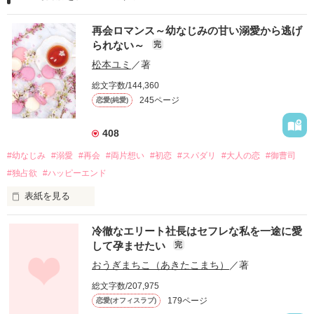
再会ロマンス～幼なじみの甘い溺愛から逃げ
られない～
完
松本ユミ
／著
総文字数/144,360
245ページ
恋愛(純愛)
408
#幼なじみ
#溺愛
#再会
#両片想い
#初恋
#スパダリ
#大人の恋
#御曹司
#独占欲
#ハッピーエンド
表紙を見る
冷徹なエリート社長はセフレな私を一途に愛
して孕ませたい
完
幼なじみの哲平に淡い恋心を抱いていた美桜。

おうぎまちこ（あきたこまち）
／著
しかし、ある出来事をきっかけに二人の関係は壊れてしまう。

総文字数/207,975
関係修復もできないまま、美桜は両親の離婚によって

179ページ
恋愛(オフィスラブ)
引っ越すことになり、哲平とも離れ離れになった。
