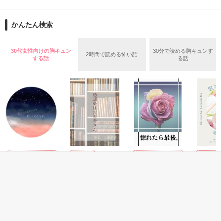
再会から始まる、溺愛ラブ。

ションの企画戦略室で働いている。

また雛子には2年前から付き合いはじめ、半年前から同棲を始
2026.6.5～2026.7.25

かんたん検索
めた、同期で恋人の石垣守（26）がいるのだが、後輩の姫原由
羅（24）との浮気が発覚した上、いつのまにか元カノにされて
いた。

30代女性向けの胸キュン
30分で読める胸キュンす
2時間で読める怖い話
守と由羅から『便利屋雛子』と馬鹿にされ、一人こっそり泣い
する話
る話
＊以前、公開していた話の改稿版です＊

ていた雛子に、企画戦略室の上司である雪瀬鷹哉（29）が
『──俺と結婚してくれないか』といきなりプロポーズをしてき
た上、同居まで提案してきて──？

鷹哉『宜しくな、俺の雛子』🦅

雛子『俺の……ひぃ、雛子？！！！』🐥

作品を読む
シゴデキで冷徹な上司が見せる素顔は、なぜか想像以上に甘く
て……🐥💓🦅

恋愛(キケン・ダーク)
恋愛(純愛)
恋愛(キケン・ダーク)
恋愛(オフ
逃げられるものな
幼馴染はお医者さ
惚れたら最後。
君と始め
※表紙も作中使用の画像も全てフリー素材です。

らお好きにどう
ん
恋
※執筆期間2026.6.3〜7.20完結です。　

Raika_／著
ぞ。
來郁華／著
陽瀬 柚
※他サイトさんにて恋愛トレンド1位でした〜良かったら読ん
小花衣いろは／著
で頂けると嬉しいです。
もっと見る