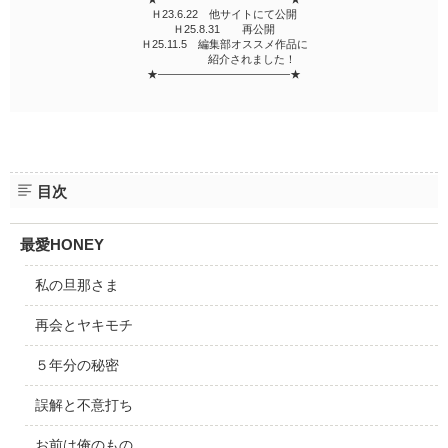
Ｈ23.6.22 他サイトにて公開
Ｈ25.8.31 再公開
Ｈ25.11.5 編集部オススメ作品に
紹介されました！
★――――――――――――★
目次
最愛HONEY
私の旦那さま
再会とヤキモチ
５年分の秘密
誤解と不意打ち
お前は俺のもの