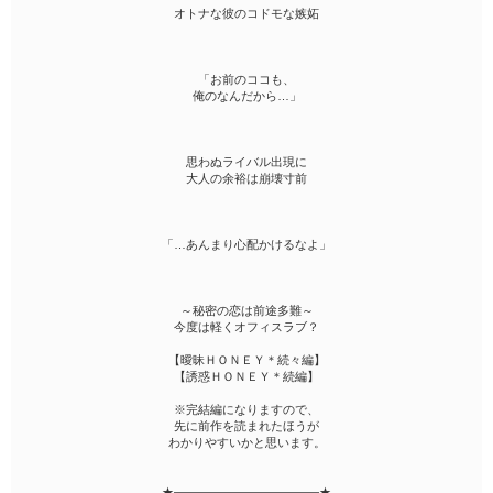
オトナな彼のコドモな嫉妬
「お前のココも、
俺のなんだから…」
思わぬライバル出現に
大人の余裕は崩壊寸前
「…あんまり心配かけるなよ」
～秘密の恋は前途多難～
今度は軽くオフィスラブ？
【曖昧ＨＯＮＥＹ＊続々編】
【誘惑ＨＯＮＥＹ＊続編】
※完結編になりますので、
先に前作を読まれたほうが
わかりやすいかと思います。
★――――――――――――★