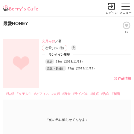
ログイン
メニュー
最愛HONEY
12
文月みお
／著
恋愛(その他)
完
ランクイン履歴
総合
23位（2013/11/13）
恋愛（長編）
23位（2013/11/13）
作品情報
#結婚
#女子大生
#オフィス
#夫婦
#再会
#ライバル
#嫉妬
#告白
#秘密
「他の男に触らせてんなよ」