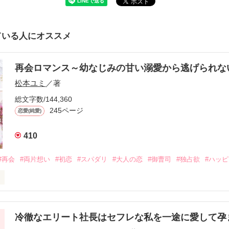
ている人にオススメ
再会ロマンス～幼なじみの甘い溺愛から逃げられ
松本ユミ
／著
総文字数/144,360
245ページ
恋愛(純愛)
410
#再会
#両片想い
#初恋
#スパダリ
#大人の恋
#御曹司
#独占欲
#ハッ
冷徹なエリート社長はセフレな私を一途に愛して孕
に淡い恋心を抱いていた美桜。
