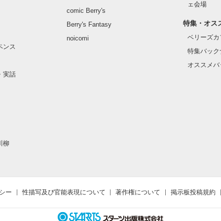
ェ会場
comic Berry's
特集・オス
Berry's Fantasy
ベリーズカ
noicomi
ペンス
特集バック
オススメバ
・実話
川柳
シー
性描写及び官能表現について
著作権について
掲示板投稿規約