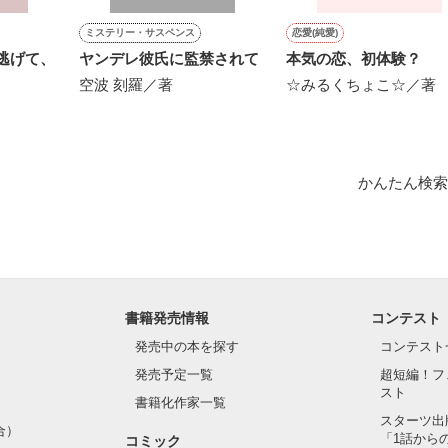
作品を読む
ミステリー・サスペンス
恋愛(純愛)
ヤンデレ彼氏に監禁されて
本気の恋、初体験？
空波 刻羅／著
☆みるくちょこ☆／著
かんたん検索
書籍発売情報
コンテスト
発売中の本を探す
コンテスト
発売予定一覧
超短編！フ
スト
書籍化作家一覧
スターツ出
合）
「1話から
コミック