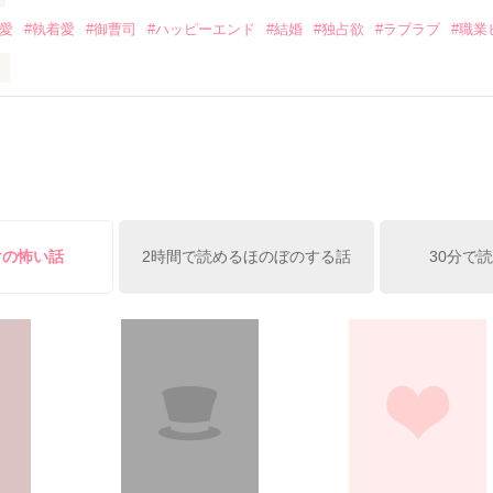
みてっぺい)

溺愛
#執着愛
#御曹司
#ハッピーエンド
#結婚
#独占欲
#ラブラブ
#職業
ずの二人の時間が、再び動き出す。

、溺愛ラブ。

）は大手お菓子メーカー、三日月製菓コーポレーションの企画戦略室で働
7.25

年前から付き合いはじめ、半年前から同棲を始めた、同期で恋人の石垣守
姫原由羅（24）との浮気が発覚した上、いつのまにか元カノにされてい
便利屋雛子』と馬鹿にされ、一人こっそり泣いていた雛子に、企画戦略
）が『──俺と結婚してくれないか』といきなりプロポーズをしてきた上
ていた話の改稿版です＊

俺の雛子』🦅

けの怖い話
2時間で読めるほのぼのする話
30分で
ひぃ、雛子？！！！』🐥

上司が見せる素顔は、なぜか想像以上に甘くて……🐥💓🦅

作品を読む
用の画像も全てフリー素材です。

.6.3〜7.20完結です。　

にて恋愛トレンド1位でした〜良かったら読んで頂けると嬉しいです。