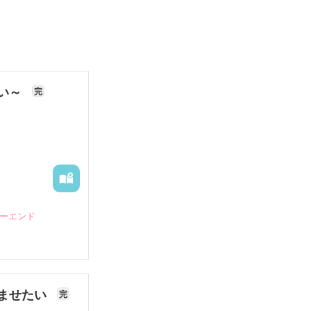
ない～
完
ピーエンド
ませたい
完