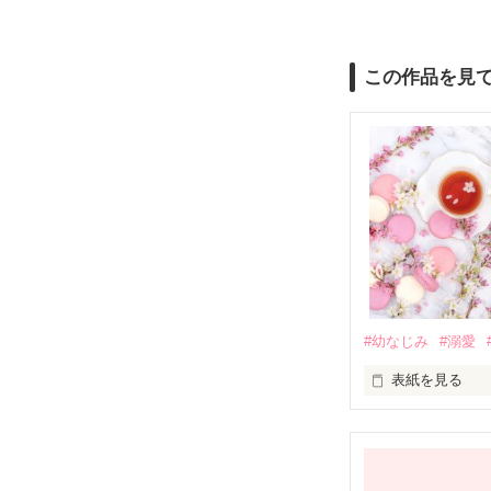
この作品を見
#幼なじみ
#溺愛
表紙を見る
幼なじみの哲平