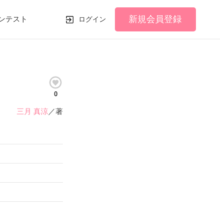
新規会員登録
ンテスト
ログイン
0
三月 真涼
／著