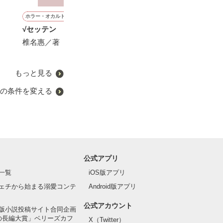
ホラー・オカルト
恋愛(オフィスラブ)
青春・友情
恋愛(純愛)
√セッテン
手を、つないで 〜ふたり
バトルロワイヤル
恋人にしたい人
の未来〜
い人とは別だよ
椎名惠／著
スミヒラ／著
激しく同意する
相馬佐和子／著
しょう
冬馬亮／著
もっと見る
の条件を変える
公式アプリ
一覧
iOS版アプリ
ェチから始まる溺愛コンテ
Android版アプリ
公式アカウント
版小説投稿サイト合同企画
の長編大賞」ベリーズカフ
X（Twitter）