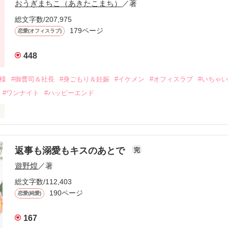
おうぎまちこ（あきたこまち）
／著
来事をきっかけに二人の関係は壊れてしまう。

ないまま、美桜は両親の離婚によって

総文字数/207,975
なり、哲平とも離れ離れになった。

179ページ
恋愛(オフィスラブ)
年後。

448
二度と会いたくないと思っていた哲平に

会を果たす。

俺様
#御曹司＆社長
#身ごもり＆妊娠
#イケメン
#オフィスラブ
#いちゃ
なことから

#ワンナイト
#ハッピーエンド
夜を共にしてしまった。

初めてだと知った哲平は

結婚しよう』と真っ直ぐに告げてきた。

流されて前の職場でうまくいかなかった梅田美桜は、海外で傷心旅行を
裏腹に、好きという気持ちを隠すことなく

年と出会い、酒の勢いもあり一夜限りの関係となる。



は新しい職場でワンナイトした美青年と再会。なんと彼の正体は、とあ
返事も溺愛もキスのあとで
完
族を離れて起業した新進気鋭の実業家、社内でも冷徹だと評判な社長―
哲平は美桜がストーカー被害に

遊野煌
／著
―！

を知る。

ら飼い猫の世話係を命じられた美桜は、猫の世話を口実にしばしば呼び
、哲平は同居を提案してきて――。

総文字数/112,403
190ページ
恋愛(純愛)
みお)

167
作品を読む