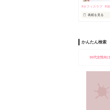
鳴海哲平 (なる
#オフィスラブ
#
止まっていたは
表紙を見る
再会から始まる
舞川雛子（26
2026.6.5～2026.
また雛子には2
のだが、後輩の
守と由羅から『
かんたん検索
雪瀬鷹哉（29
＊以前、公開し
してきて──？

鷹哉『宜しくな、
30代女性向
雛子『俺の……
シゴデキで冷徹な
※表紙も作中使
※執筆期間2026
※他サイトさん