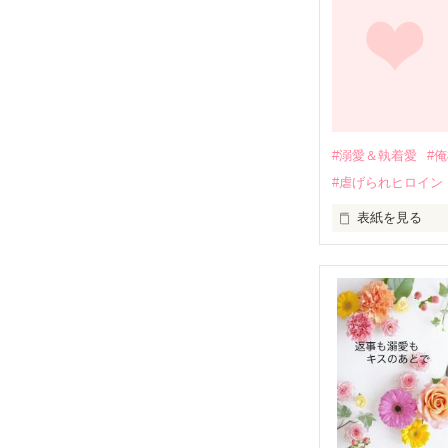
しかし、ある出
関係修復もでき
引っ越すことに
それから約十二
過去の傷から、
運命のような再
#溺愛＆執着愛
#
そして、ひょん
#虐げられヒロイン
酔った勢いで一
表紙を見る
さらに、美桜が
『責任をとる、
　おかしな噂を
戸惑う美桜とは
ろ、日本人美青
甘やかしてくる。
　帰国後、美桜
も関わらず、一
そんなある日、
人だったのだ―
遭っていること
　なぜか恭司か
美桜を守るため
夏木美桜(なつき
✕
