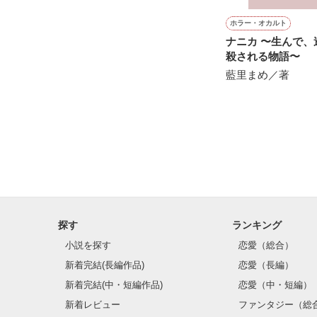
ホラー・オカルト
ナニカ 〜生んで、逃げて、
殺される物語〜
藍里まめ／著
探す
ランキング
小説を探す
恋愛（総合）
新着完結(長編作品)
恋愛（長編）
新着完結(中・短編作品)
恋愛（中・短編）
新着レビュー
ファンタジー（総