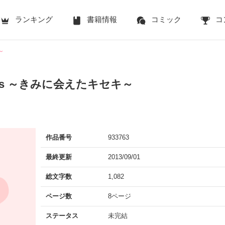
ランキング
書籍情報
コミック
コ
～
ldeys ～きみに会えたキセキ～
作品番号
933763
最終更新
2013/09/01
総文字数
1,082
ページ数
8ページ
ステータス
未完結