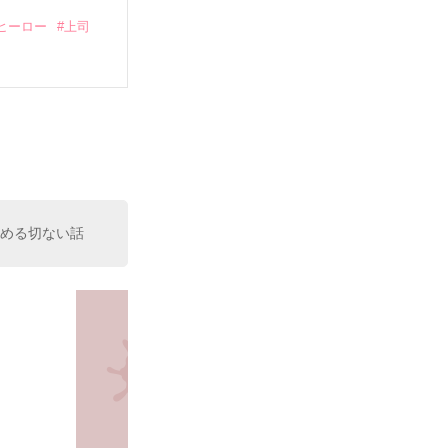
ヒーロー
#上司
いている。

（26）がいる
た。

室の上司である
、同居まで提案
読める切ない話