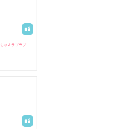
いちゃ＆ラブラブ
していたとこ
る財閥御曹司に
―御影恭司その
出された上、二