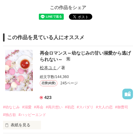
この作品をシェア
この作品を見ている人にオススメ
再会ロマンス～幼なじみの甘い溺愛から逃げ
られない～
完
松本ユミ
／著
総文字数/144,360
245ページ
恋愛(純愛)
423
#幼なじみ
#溺愛
#再会
#両片想い
#初恋
#スパダリ
#大人の恋
#御曹司
#独占欲
#ハッピーエンド
表紙を見る