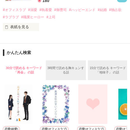
180
話を口実にしばしば呼び出された上、二人はいわゆる身体だけ
夏木美桜(なつきみお)

#オフィスラブ
#溺愛
#執着愛
#御曹司
#ハッピーエンド
#結婚
#独占欲
✕

#ラブラブ
#職業ヒーロー
#上司
鳴海哲平 (なるみてっぺい)

表紙を見る
作品を読む
止まっていたはずの二人の時間が、再び動き出す。

舞川雛子（26）は大手お菓子メーカー、三日月製菓コーポレー
再会から始まる、溺愛ラブ。

ションの企画戦略室で働いている。

また雛子には2年前から付き合いはじめ、半年前から同棲を始
2026.6.5～2026.7.25

かんたん検索
めた、同期で恋人の石垣守（26）がいるのだが、後輩の姫原由
羅（24）との浮気が発覚した上、いつのまにか元カノにされて
いた。

30分で読める キーワード
3時間で読める胸キュンす
15分で読める キーワード
守と由羅から『便利屋雛子』と馬鹿にされ、一人こっそり泣い
「再会」 の話
る話
「地味子」 の話
＊以前、公開していた話の改稿版です＊

ていた雛子に、企画戦略室の上司である雪瀬鷹哉（29）が
『──俺と結婚してくれないか』といきなりプロポーズをしてき
た上、同居まで提案してきて──？

鷹哉『宜しくな、俺の雛子』🦅

雛子『俺の……ひぃ、雛子？！！！』🐥

作品を読む
シゴデキで冷徹な上司が見せる素顔は、なぜか想像以上に甘く
て……🐥💓🦅

恋愛(純愛)
恋愛(オフィスラブ)
恋愛(オフィスラブ)
恋愛(オフ