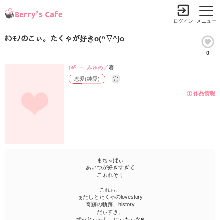
ログイン
メニュー
ﾎﾝﾓﾉのこぃ。たくゃが好きo(^▽^)o
0
(๑ºั╰╯みゅめ
／著
恋愛(純愛)
完
作品情報
まぢゃばぃ
あいつが好きすぎて
こゎれそぅ
これゎ、
ぁたしとたくゃのlovestory
奇跡の軌跡、history
だぃすき、
ずっとぃっしょにぃたぃな♥