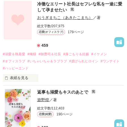
冷徹なエリート社長はセフレな私を一途に愛
して孕ませたい
完
幼なじみの哲平に淡い恋心を抱いていた美桜。

おうぎまちこ（あきたこまち）
／著
しかし、ある出来事をきっかけに二人の関係は壊れてしまう。

総文字数/207,975
関係修復もできないまま、美桜は両親の離婚によって

179ページ
恋愛(オフィスラブ)
引っ越すことになり、哲平とも離れ離れになった。

それから約十二年後。

459
過去の傷から、二度と会いたくないと思っていた哲平に

#溺愛＆執着愛
#俺様
#御曹司＆社長
#身ごもり＆妊娠
#イケメン
運命のような再会を果たす。

#オフィスラブ
#いちゃいちゃ＆ラブラブ
#虐げられヒロイン
#ワンナイト
そして、ひょんなことから

#ハッピーエンド
酔った勢いで一夜を共にしてしまった。

表紙を見る
さらに、美桜が初めてだと知った哲平は

『責任をとる、結婚しよう』と真っ直ぐに告げてきた。

　おかしな噂を流されて前の職場でうまくいかなかった梅田美
戸惑う美桜とは裏腹に、好きという気持ちを隠すことなく

返事も溺愛もキスのあとで
完
桜は、海外で傷心旅行をしていたところ、日本人美青年と出会
甘やかしてくる。

い、酒の勢いもあり一夜限りの関係となる。

遊野煌
／著
　帰国後、美桜は新しい職場でワンナイトした美青年と再会。
そんなある日、哲平は美桜がストーカー被害に

総文字数/112,403
なんと彼の正体は、とある財閥御曹司にも関わらず、一族を離
遭っていることを知る。

190ページ
恋愛(純愛)
れて起業した新進気鋭の実業家、社内でも冷徹だと評判な社長
美桜を守るため、哲平は同居を提案してきて――。

――御影恭司その人だったのだ――！

　なぜか恭司から飼い猫の世話係を命じられた美桜は、猫の世