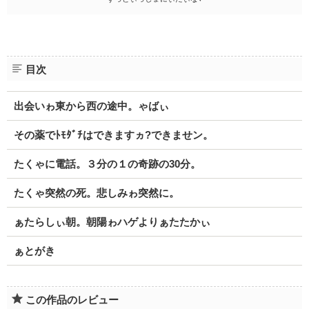
目次
出会いゎ東から西の途中。ゃばぃ
その薬でﾄﾓﾀﾞﾁはできますヵ?できませン。
たくゃに電話。３分の１の奇跡の30分。
たくゃ突然の死。悲しみゎ突然に。
ぁたらしぃ朝。朝陽ゎハゲよりぁたたかぃ
ぁとがき
この作品のレビュー