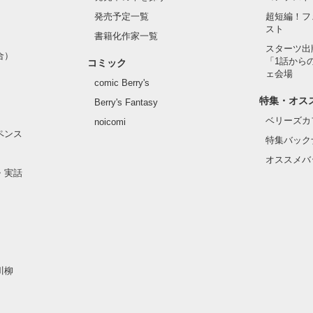
発売予定一覧
超短編！フ
スト
書籍化作家一覧
スターツ出
合）
「1話から
コミック
ェ会場
comic Berry's
特集・オス
Berry's Fantasy
ベリーズカ
noicomi
ペンス
特集バック
オススメバ
・実話
川柳