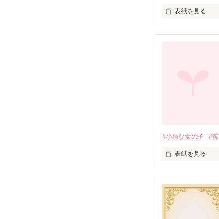
表紙を見る
～寒い冬の日に
その子の名前は
どんな字を書く
#小柄な女の子
#
____第1話「ミ
表紙を見る
　さっちゃんは
遠い遠い星の国
プレゼントは物
　ぼくのことは
みんなのことは
いつかまた会え
君とこうして何
好きだったよ　