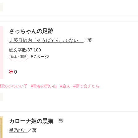
心が温まるお話をお送りします～

さっちゃんの足跡
走婆展紗内「そうばてんしゃない」
／著
総文字数/37,109
ミライちゃんといった。

57ページ
絵本・童話
のか、それが本当の名前なのかも確かではなかった。

0
笑顔のかわいい子
#青春の思い出
#旅人
#夢で会えたら
ライ」

逝ってしまった。

へ。

だけじゃないって僕は思うんだ。

覚えているかな？

カローナ姫の黒猫
完
覚えているかな？

星乃びこ
／著
るかな？

気なく話してる今も、僕にとってはプレゼントなんだよ。

さっちゃん。