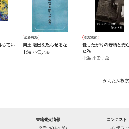
＊*＊*

art)～2014.4.19(完結しました！)

3/4/7＊完結

恋愛(純愛)
恋愛(純愛)
落ちてい
周王 龍巳を怒らせるな
愛したがりの若頭と売
た私
作品を読む
七海 小雪／著
七海 小雪／著
作品を読む
かんたん検索
書籍発売情報
コンテスト
発売中の本を探す
コンテスト