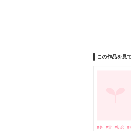
この作品を見
#冬
#雪
#初恋
#