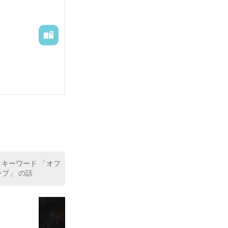
 キーワード 「オフ
ブ」 の話