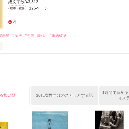
総文字数/43,812
125ページ
絵本・童話
レゼント」

作品を読む
4
#黒猫
#魔法
#恋愛
#呪い
#婚約破棄
って信じる？」

ら、小さな奇跡は始まっていたんだ。

ワ」

っと変わったお姫様と、

1時間で読める
める怖い話
30代女性向けのスカッとする話
ィスラ
けられ、猫に姿を変えられてしまった王子様との

ニバスストーリー

編。

物語。

わる時_____奇跡が起きる？
