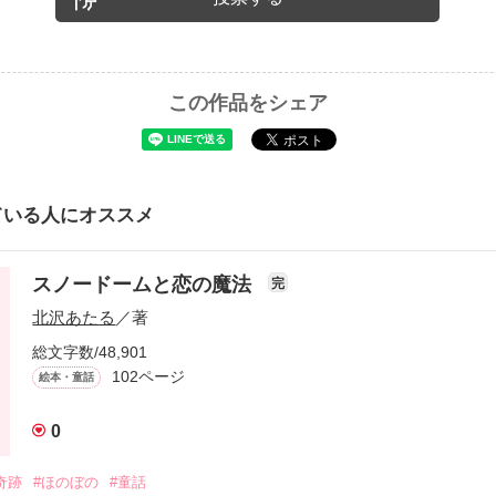
この作品をシェア
ている人にオススメ
スノードームと恋の魔法
完
北沢あたる
／著
総文字数/48,901
102ページ
絵本・童話
0
奇跡
#ほのぼの
#童話