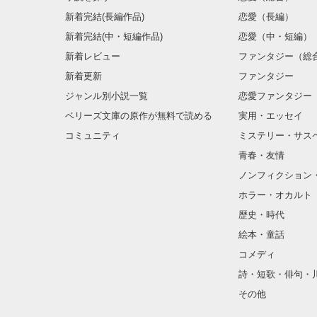
新着完結(長編作品)
恋愛（長編）
新着完結(中・短編作品)
恋愛（中・短編）
新着レビュー
ファンタジー（総
新着更新
ファンタジー
ジャンル別小説一覧
恋愛ファンタジー
ベリーズ文庫の原作が無料で読める
実用・エッセイ
コミュニティ
ミステリー・サス
青春・友情
ノンフィクション
ホラー・オカルト
歴史・時代
絵本・童話
コメディ
詩・短歌・俳句・
その他