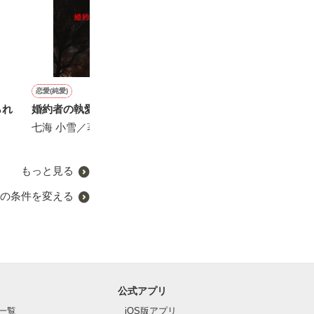
恋愛(純愛)
恋愛(その他)
恋愛(純愛)
歴史・時代
られ
婚約者の執愛
ひとつの輝き
愛し、愛され、放さない
粛清者－新撰組
七海 小雪／著
Ane／著
七海 小雪／著
野田 のたお／著
もっと見る
の条件を変える
公式アプリ
一覧
iOS版アプリ