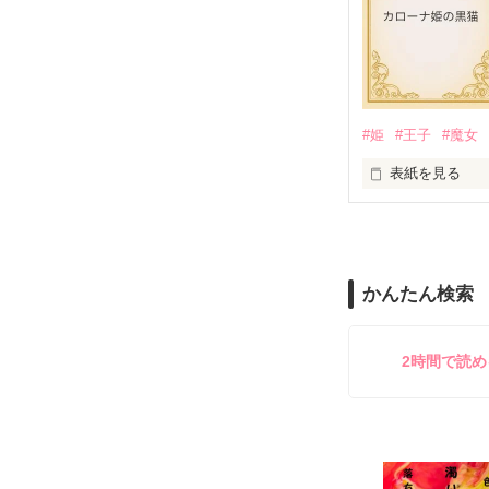
____第2話「プ
#姫
#王子
#魔女
「運命の赤い糸
表紙を見る
きっとあの日か
これは、

____第3話 「ト
かんたん検索
とある国のちょ
2時間で読
魔女に呪いをか
*1話完結のオム
*童話仕立ての短
甘く切ない恋の
*3つのお話が交