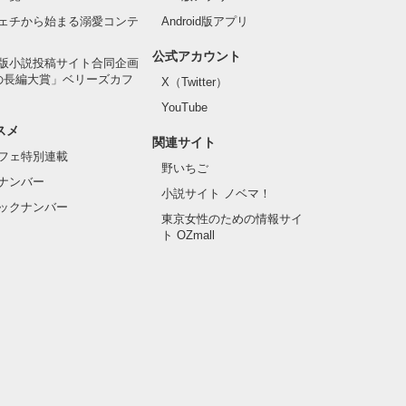
ェチから始まる溺愛コンテ
Android版アプリ
公式アカウント
版小説投稿サイト合同企画
の長編大賞」ベリーズカフ
X（Twitter）
YouTube
スメ
関連サイト
フェ特別連載
野いちご
ナンバー
小説サイト ノベマ！
ックナンバー
東京女性のための情報サイ
ト OZmall