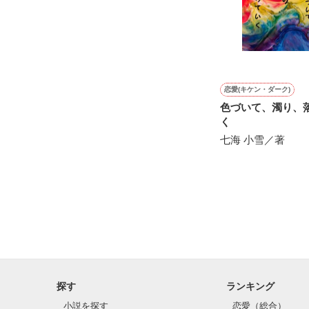
*＊*＊*＊*＊*＊*
2014.1.18(st
2023/4/2〜202
恋愛(キケン・ダーク)
色づいて、濁り、
く
七海 小雪／著
探す
ランキング
小説を探す
恋愛（総合）