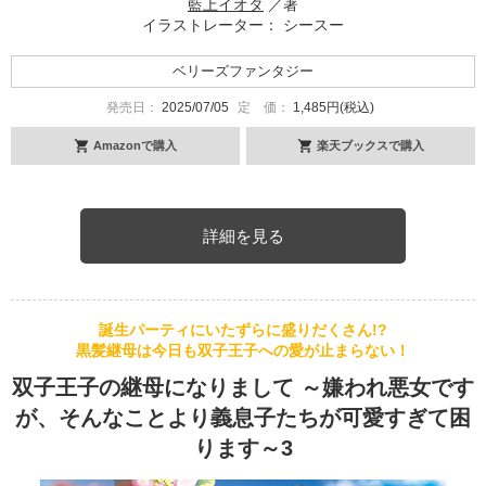
藍上イオタ
／著
イラストレーター： シースー
ベリーズファンタジー
発売日：
2025/07/05
定 価：
1,485円(税込)
Amazonで購入
楽天ブックスで購入
詳細を見る
誕生パーティにいたずらに盛りだくさん!?
黒髪継母は今日も双子王子への愛が止まらない！
双子王子の継母になりまして ～嫌われ悪女です
が、そんなことより義息子たちが可愛すぎて困
ります～3