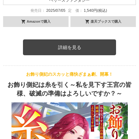
ベリーズファンタジー
発売日：
2025/07/05
定 価：
1,540円(税込)
Amazonで購入
楽天ブックスで購入
詳細を見る
お飾り側妃のスカッと痛快ざまぁ劇、開幕！
お飾り側妃は糸を引く～私を見下す王宮の皆
様、破滅の準備はよろしいですか？～