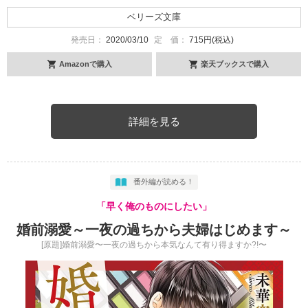
ベリーズ文庫
発売日：
2020/03/10
定 価：
715円(税込)
Amazonで購入
楽天ブックスで購入
詳細を見る
番外編が読める！
「早く俺のものにしたい」
婚前溺愛～一夜の過ちから夫婦はじめます～
[原題]婚前溺愛〜一夜の過ちから本気なんて有り得ますか?!〜