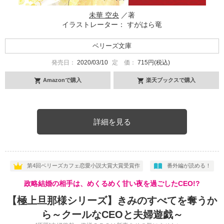
未華 空央
／著
イラストレーター： すがはら竜
ベリーズ文庫
発売日：
2020/03/10
定 価：
715円(税込)
Amazonで購入
楽天ブックスで購入
詳細を見る
第4回ベリーズカフェ恋愛小説大賞大賞受賞作
番外編が読める！
政略結婚の相手は、めくるめく甘い夜を過ごしたCEO!?
【極上旦那様シリーズ】きみのすべてを奪うか
ら～クールなCEOと夫婦遊戯～