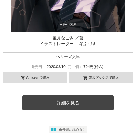
宝月なごみ
／著
イラストレーター： 琴ふづき
ベリーズ文庫
発売日：
2020/03/10
定 価：
704円(税込)
Amazonで購入
楽天ブックスで購入
詳細を見る
番外編が読める！