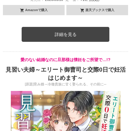
Amazonで購入
楽天ブックスで購入
詳細を見る
愛のない結婚なのに旦那様は懐妊をご所望で…!?
見習い夫婦～エリート御曹司と交際0日で妊活
はじめます～
[原題]育み婚 ─冷徹貴族に甘く娶られる、その前に─