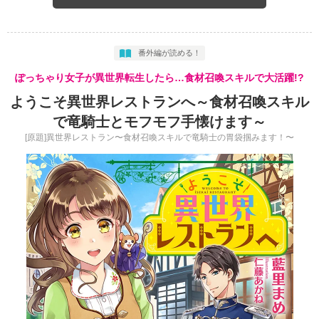
番外編が読める！
ぽっちゃり女子が異世界転生したら…食材召喚スキルで大活躍!?
ようこそ異世界レストランへ～食材召喚スキル
で竜騎士とモフモフ手懐けます～
[原題]異世界レストラン〜食材召喚スキルで竜騎士の胃袋掴みます！〜