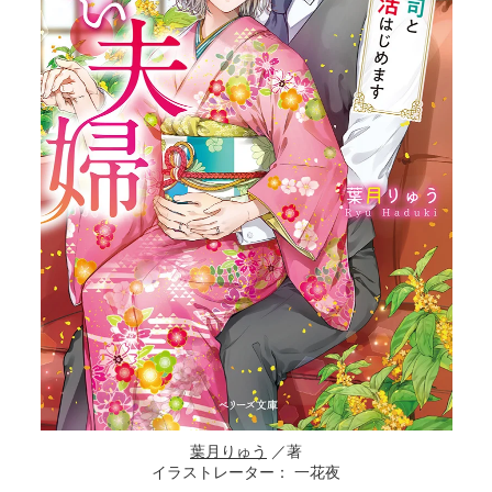
葉月りゅう
／著
イラストレーター： 一花夜