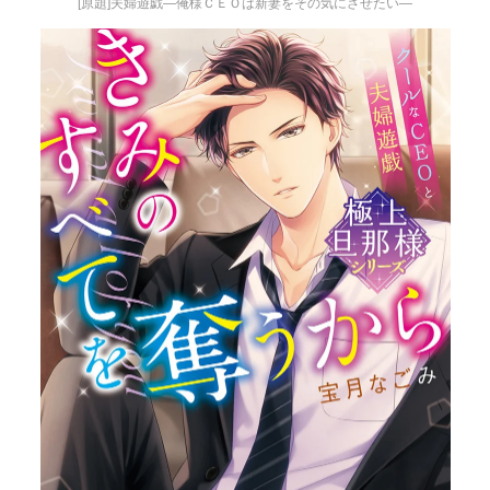
[原題]夫婦遊戯―俺様ＣＥＯは新妻をその気にさせたい―