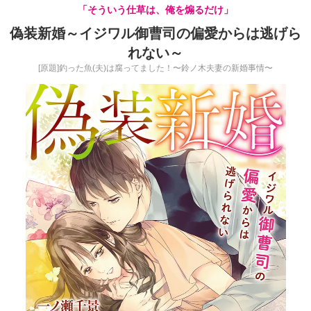
「そういう仕草は、俺を煽るだけ」
偽装新婚～イジワル御曹司の偏愛からは逃げら
れない～
[原題]釣った魚(夫)は腐ってました！〜鈴ノ木夫妻の新婚事情〜