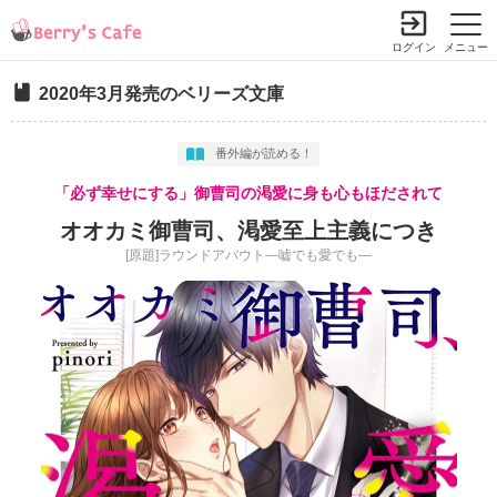
ログイン
メニュー
2020年3月発売のベリーズ文庫
番外編が読める！
「必ず幸せにする」御曹司の渇愛に身も心もほだされて
オオカミ御曹司、渇愛至上主義につき
[原題]ラウンドアバウト―嘘でも愛でも―