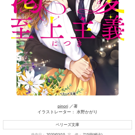
pinori
／著
イラストレーター： 水野かがり
ベリーズ文庫
発売日：
2020/03/10
定 価：
715円(税込)