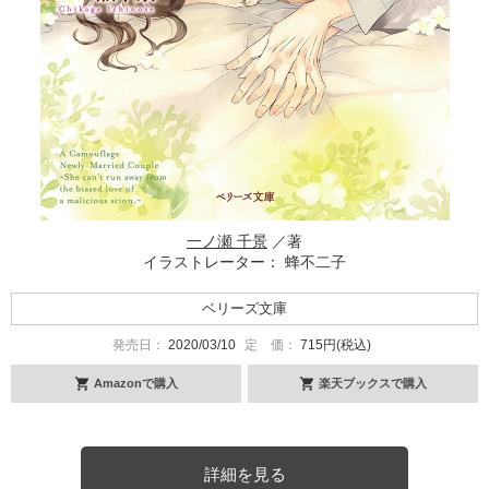
一ノ瀬 千景
／著
イラストレーター： 蜂不二子
ベリーズ文庫
発売日：
2020/03/10
定 価：
715円(税込)
Amazonで購入
楽天ブックスで購入
詳細を見る