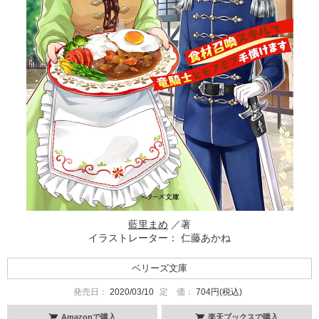
藍里まめ
／著
イラストレーター： 仁藤あかね
ベリーズ文庫
発売日：
2020/03/10
定 価：
704円(税込)
Amazonで購入
楽天ブックスで購入