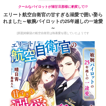
クールなパイロットが溺甘旦那様に豹変して!?
エリート航空自衛官の甘すぎる溺愛で囲い娶ら
れました～敏腕パイロットの25年越しの一途愛
～
[原題]幼馴染の航空自衛官は執着愛を隠していたようです