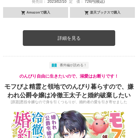
発売日：
2023/02/10
定 価：
726円(税込)
Amazonで購入
楽天ブックスで購入
詳細を見る
番外編が読める！
のんびり自由に生きたいので、溺愛はお断りです！
モフぴよ精霊と領地でのんびり暮らすので、嫌
われ公爵令嬢は冷徹王太子と婚約破棄したい
[原題]悪役令嬢なので身を引くつもりが、婚約者の愛を引き寄せました