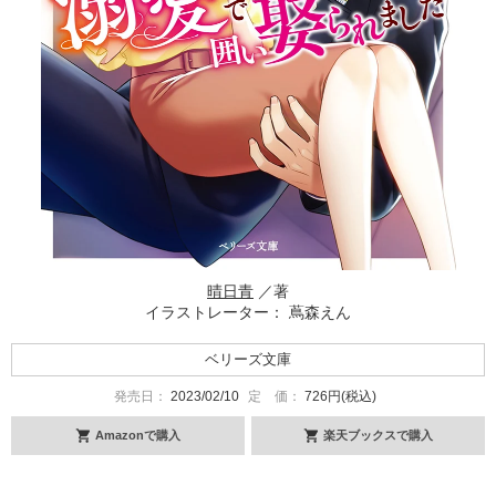
晴日青
／著
イラストレーター： 蔦森えん
ベリーズ文庫
発売日：
2023/02/10
定 価：
726円(税込)
Amazonで購入
楽天ブックスで購入