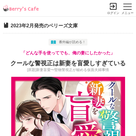
ログイン
メニュー
2023年2月発売のベリーズ文庫
番外編が読める！
「どんな手を使ってでも、俺の妻にしたかった」
クールな警視正は新妻を盲愛しすぎている
[原題]新妻盲愛〜堅物警視正が秘める仮面夫婦事情