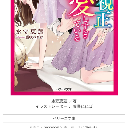
水守恵蓮
／著
イラストレーター： 藤咲ねねば
ベリーズ文庫
発売日：
2023/02/10
定 価：
748円(税込)