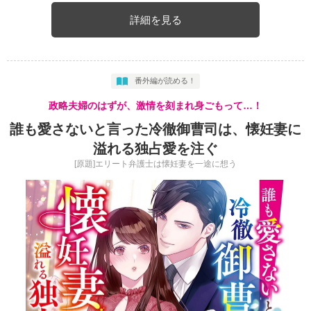
詳細を見る
番外編が読める！
政略夫婦のはずが、激情を刻まれ身ごもって…！
誰も愛さないと言った冷徹御曹司は、懐妊妻に
溢れる独占愛を注ぐ
[原題]エリート弁護士は懐妊妻を一途に想う