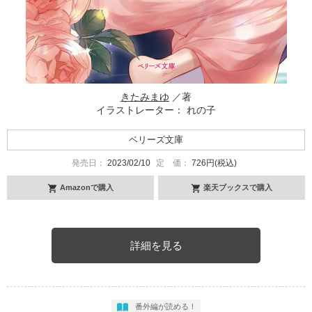
きたみまゆ
／著
イラストレーター： れの子
ベリーズ文庫
発売日：
2023/02/10
定 価：
726円(税込)
Amazonで購入
楽天ブックスで購入
詳細を見る
番外編が読める！