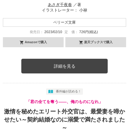
あさぎ千夜春
／著
イラストレーター： 小禄
ベリーズ文庫
発売日：
2023/02/10
定 価：
726円(税込)
Amazonで購入
楽天ブックスで購入
詳細を見る
番外編が読める！
「君の全てを奪う――、俺のものになれ」
激情を秘めたエリート外交官は、最愛妻を啼か
せたい～契約結婚なのに溺愛で満たされました
～