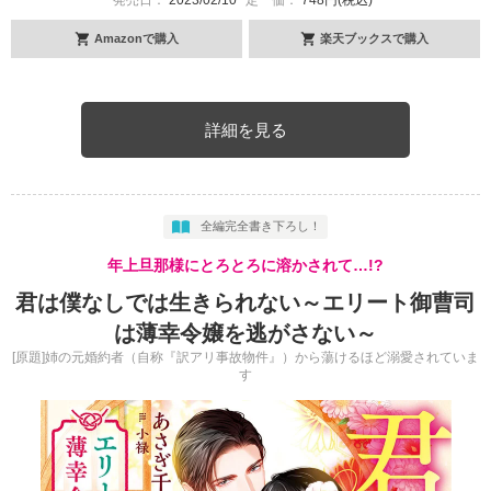
Amazonで購入
楽天ブックスで購入
詳細を見る
全編完全書き下ろし！
年上旦那様にとろとろに溶かされて…!?
君は僕なしでは生きられない～エリート御曹司
は薄幸令嬢を逃がさない～
[原題]姉の元婚約者（自称『訳アリ事故物件』）から蕩けるほど溺愛されていま
す