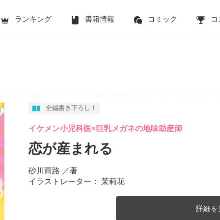
ランキング
書籍情報
コミック
コ
全編書き下ろし！
イケメン小児科医×巨乳メガネの地味助産師
恋が産まれる
砂川雨路
／著
イラストレーター： 茉莉花
詳細を