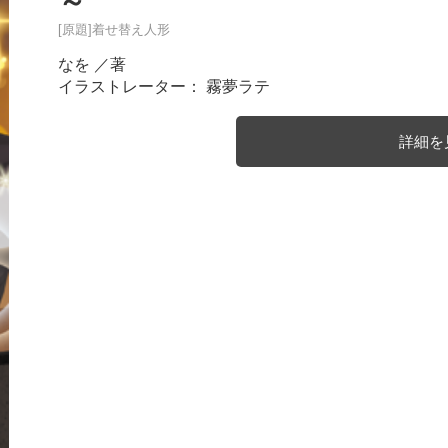
～
[原題]着せ替え人形
なを
／著
イラストレーター： 霧夢ラテ
詳細を