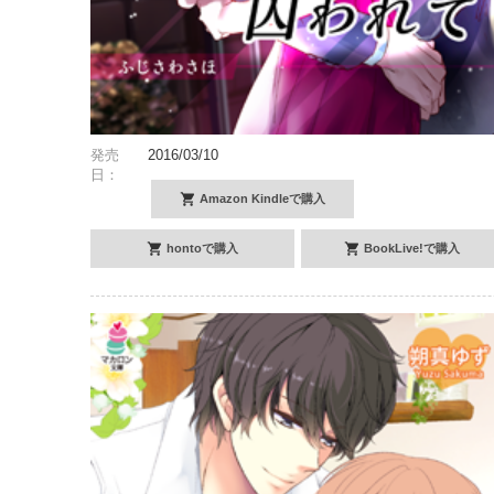
発売
2016/03/10
日：
Amazon Kindleで購入
hontoで購入
BookLive!で購入