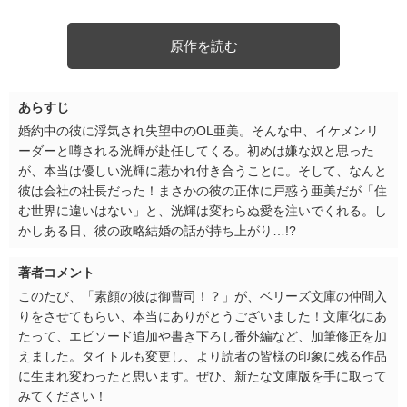
原作を読む
あらすじ
婚約中の彼に浮気され失望中のOL亜美。そんな中、イケメンリ
ーダーと噂される洸輝が赴任してくる。初めは嫌な奴と思った
が、本当は優しい洸輝に惹かれ付き合うことに。そして、なんと
彼は会社の社長だった！まさかの彼の正体に戸惑う亜美だが「住
む世界に違いはない」と、洸輝は変わらぬ愛を注いでくれる。し
かしある日、彼の政略結婚の話が持ち上がり…!?
著者コメント
このたび、「素顔の彼は御曹司！？」が、ベリーズ文庫の仲間入
りをさせてもらい、本当にありがとうございました！文庫化にあ
たって、エピソード追加や書き下ろし番外編など、加筆修正を加
えました。タイトルも変更し、より読者の皆様の印象に残る作品
に生まれ変わったと思います。ぜひ、新たな文庫版を手に取って
みてください！