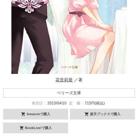
花音莉亜
／著
ベリーズ文庫
発売日：
2015/04/10
定 価：
715円(税込)
Amazonで購入
楽天ブックスで購入
BookLive!で購入