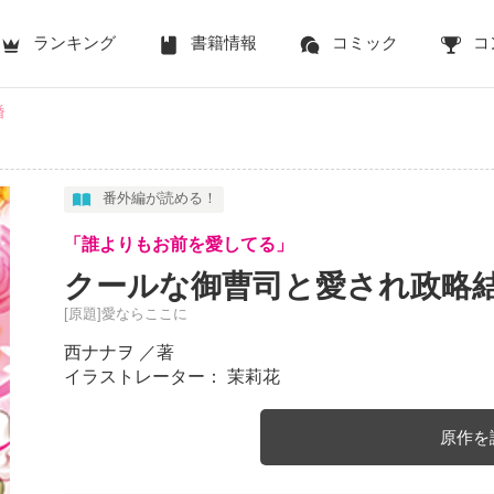
ランキング
書籍情報
コミック
コ
婚
番外編が読める！
「誰よりもお前を愛してる」
クールな御曹司と愛され政略
[原題]愛ならここに
西ナナヲ
／著
イラストレーター： 茉莉花
原作を