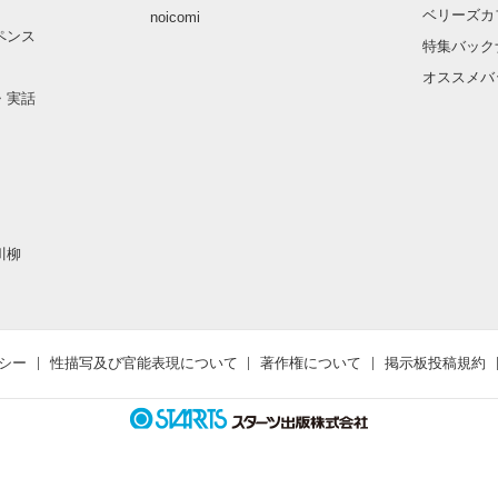
ベリーズカ
noicomi
ペンス
特集バック
オススメバ
・実話
川柳
シー
性描写及び官能表現について
著作権について
掲示板投稿規約