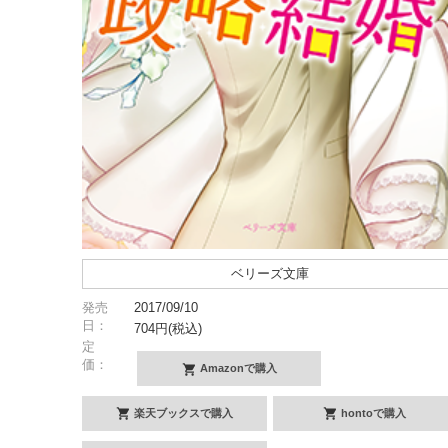
ベリーズ文庫
発売
2017/09/10
日：
704円(税込)
定
価：
Amazonで購入
楽天ブックスで購入
hontoで購入