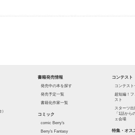
書籍発売情報
コンテスト
発売中の本を探す
コンテスト
発売予定一覧
超短編！フ
スト
書籍化作家一覧
スターツ出
合）
「1話から
コミック
ェ会場
comic Berry's
特集・オス
Berry's Fantasy