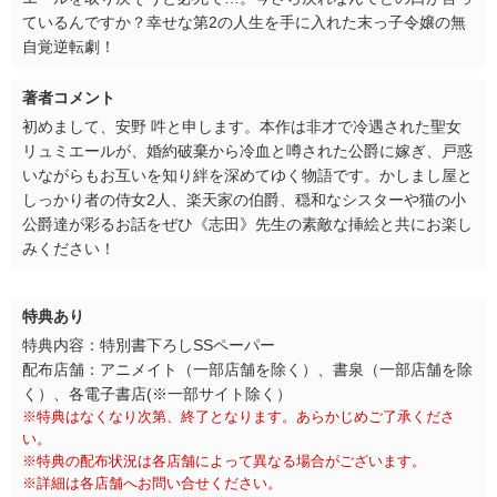
ているんですか？幸せな第2の人生を手に入れた末っ子令嬢の無
自覚逆転劇！
著者コメント
初めまして、安野 吽と申します。本作は非才で冷遇された聖女
リュミエールが、婚約破棄から冷血と噂された公爵に嫁ぎ、戸惑
いながらもお互いを知り絆を深めてゆく物語です。かしまし屋と
しっかり者の侍女2人、楽天家の伯爵、穏和なシスターや猫の小
公爵達が彩るお話をぜひ《志田》先生の素敵な挿絵と共にお楽し
みください！
特典あり
特典内容：特別書下ろしSSペーパー
配布店舗：アニメイト（一部店舗を除く）、書泉（一部店舗を除
く）、各電子書店(※一部サイト除く）
※特典はなくなり次第、終了となります。あらかじめご了承くださ
い。
※特典の配布状況は各店舗によって異なる場合がございます。
※詳細は各店舗へお問い合せください。