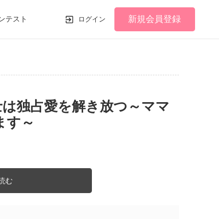
新規会員登録
ンテスト
ログイン
士は独占愛を解き放つ～ママ
ます～
読む