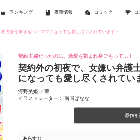
ランキング
書籍情報
コミック
コ
は独占愛を解き放つ～ママになっても愛し尽くされています～
契約夫婦だったのに、激愛を刻まれ身ごもって…！
契約外の初夜で、女嫌い弁護
になっても愛し尽くされてい
河野美姫
／著
イラストレーター： 南国ばなな
原作を
あらすじ