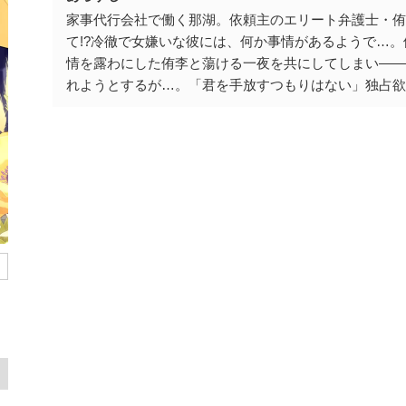
家事代行会社で働く那湖。依頼主のエリート弁護士・
て!?冷徹で女嫌いな彼には、何か事情があるようで…
情を露わにした侑李と蕩ける一夜を共にしてしまい―
れようとするが…。「君を手放すつもりはない」独占