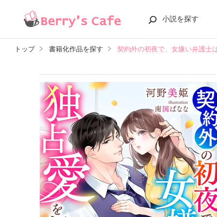
小説を探す
トップ
書籍化作品を探す
契約外の初夜で、女嫌い弁護士