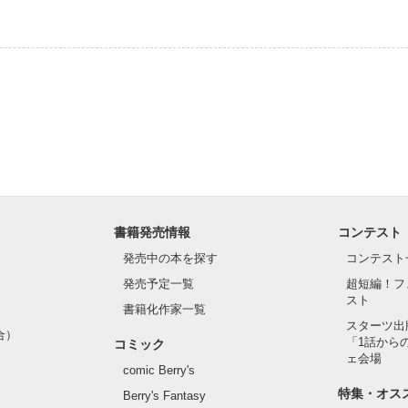
書籍発売情報
コンテスト
発売中の本を探す
コンテスト
発売予定一覧
超短編！フ
スト
書籍化作家一覧
スターツ出
合）
「1話から
コミック
ェ会場
comic Berry's
特集・オス
Berry's Fantasy