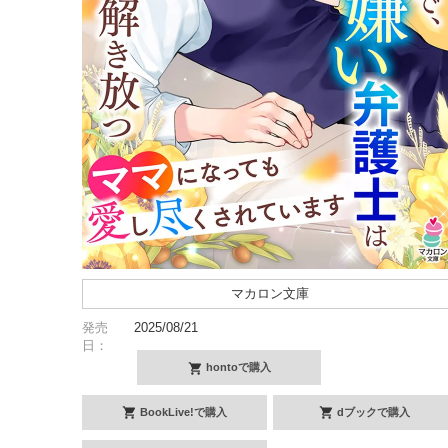
マカロン文庫
発売
2025/08/21
日：
hontoで購入
BookLive!で購入
dブックで購入