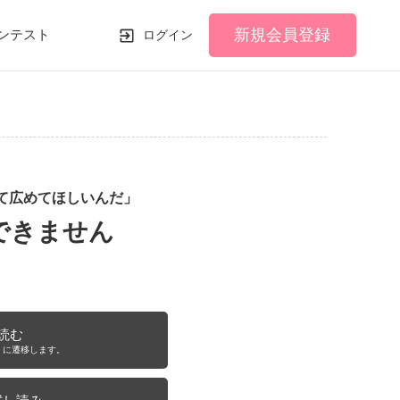
新規会員登録
ンテスト
ログイン
て広めてほしいんだ」
できません
読む
！に遷移します。