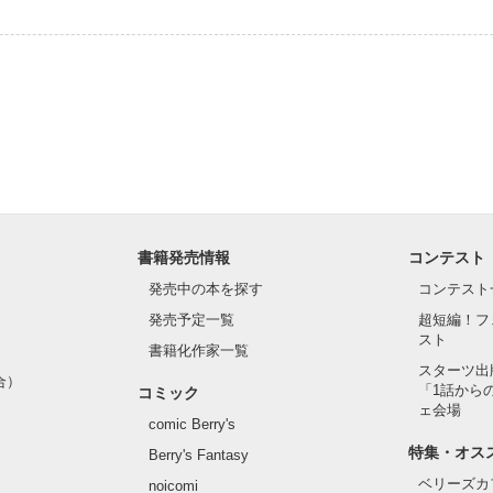
書籍発売情報
コンテスト
発売中の本を探す
コンテスト
発売予定一覧
超短編！フ
スト
書籍化作家一覧
スターツ出
合）
「1話から
コミック
ェ会場
comic Berry's
特集・オス
Berry's Fantasy
ベリーズカ
noicomi