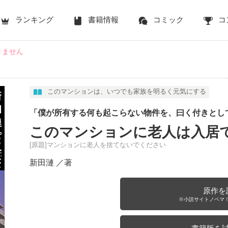
ランキング
書籍情報
コミック
コ
きません
このマンションは、いつでも家族を明るく元気にする
「僕が所有する何も起こらない物件を、曰く付きとし
このマンションに老人は入居
[原題]マンションに老人を捨てないでください
新田漣
／著
原作を
※小説サイトノベマ