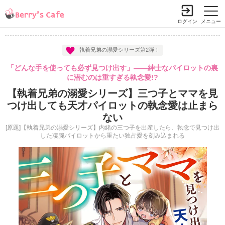
ログイン
メニュー
執着兄弟の溺愛シリーズ第2弾！
「どんな手を使っても必ず見つけ出す」――紳士なパイロットの裏
に潜むのは重すぎる執念愛!?
【執着兄弟の溺愛シリーズ】三つ子とママを見
つけ出しても天才パイロットの執念愛は止まら
ない
[原題]【執着兄弟の溺愛シリーズ】内緒の三つ子を出産したら、執念で見つけ出
した凄腕パイロットから重たい独占愛を刻み込まれる