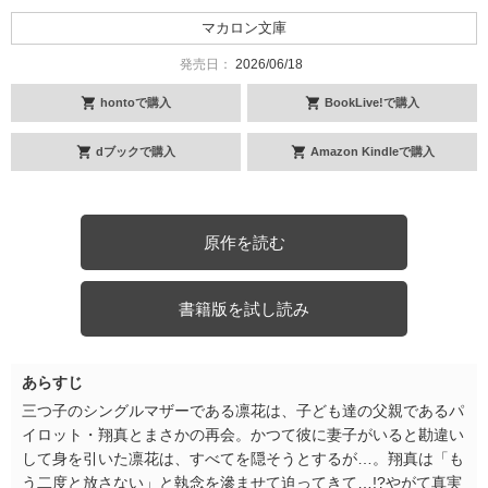
マカロン文庫
発売日：
2026/06/18
hontoで購入
BookLive!で購入
dブックで購入
Amazon Kindleで購入
原作を読む
書籍版を試し読み
あらすじ
三つ子のシングルマザーである凛花は、子ども達の父親であるパ
イロット・翔真とまさかの再会。かつて彼に妻子がいると勘違い
して身を引いた凛花は、すべてを隠そうとするが…。翔真は「も
う二度と放さない」と執念を滲ませて迫ってきて…!?やがて真実