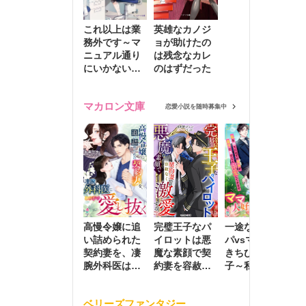
これ以上は業
英雄なカノジ
務外です～マ
ョが助けたの
ニュアル通り
は残念なカレ
にいかない彼
のはずだった
に無難な日々
を崩されて～
マカロン文庫
恋愛小説を随時募集中
高慢令嬢に追
完璧王子なパ
一途な社長パ
執
い詰められた
イロットは悪
パvsママ大好
士
契約妻を、凄
魔な素顔で契
きちびっこ息
偽
腕外科医はこ
約妻を容赦な
子～私を捨て
情
の手で愛し抜
く激愛する
たはずの元夫
堕
く
が息子に負け
ベリーズファンタジー
じと溺愛して