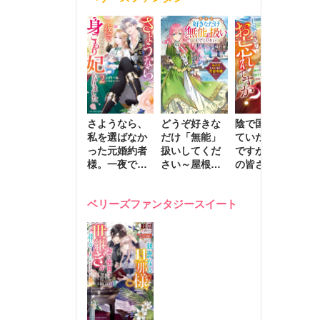
きます～
さようなら、
どうぞ好きな
陰で国を支え
転
私を選ばなか
だけ「無能」
ていたのは私
と
った元婚約者
扱いしてくだ
ですが、王家
っ
様。一夜で大
さい～屋根裏
の皆さんお忘
国
国君主の身ご
部屋の本の
れですか？～
に
もり妃になり
虫、実は国を
追放された隠
不
ベリーズファンタジースイート
ました２
動かす万能令
れ才女の辺境
保
嬢でした～
スローライフ
で
計画～
能
し