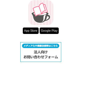
App Store
Google Play