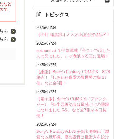
お知らせバックナンバー
品など
ので、
トピックス
2026/08/04
ちら
【8/4】編集部オススメ小説全2作品UP！
ちら
2026/07/24
noicomi vol.172 新連載『合コンで恋した
人は兄でした。』が表紙＆巻頭に登場！
2026/07/24
【紙版】Berry's Fantasy COMICS 8/28
発売！『しあわせ食堂の異世界ご飯 11
巻』など全8冊！
2026/07/24
【電子版】Berry's COMICS（ファンタ
ジー）『転生悪役幼女は最恐パパの愛娘
になりました 5巻』など全7冊が本日発
売！
2026/07/24
Berry's FantasyVol.83 表紙＆巻頭は『親
愛なる旦那様、妻の役目は世継ぎを設け