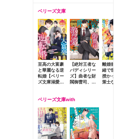
ベリーズ文庫
至高の大富豪
離婚前夜に内
冷
【絶対王者な
と華麗なる逆
緒で世継ぎを
や
バディシリー
転婚【ベリー
授かったら～
生
ズ】曲者な財
ズ文庫溺愛ア
策士な御曹司
を
閥御曹司、笑
ンソロジー】
はママとベビ
～
顔の圧で契約
ーを執愛で守
つ
妻を攻め立て
ベリーズ文庫with
り離さない～
様
激烈愛で貫く
し