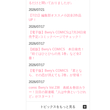
るだけと聞いておりましたが』
2026/07/21
【7/21】編集部オススメ小説全2作品
UP！
2026/07/17
【電子版】Berry's COMICSは7月24日発
売予定♪コミックページでチェック！
2026/07/17
【紙版】Berry's COMICS 本日発売！
『紡ぐはひとひらの光 1巻』など全2
冊！
2026/07/17
【電子版】Berry's COMICS 『君とな
ら、その恋が消えても 2巻』が登場！
2026/07/17
comic Berry's Vol.238 表紙＆巻頭カラ
ー！注目の新連載『人は中身というけれ
ど』がスタート！
トピックスをもっと見る