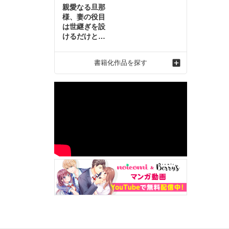
親愛なる旦那
様、妻の役目
は世継ぎを設
けるだけと聞
いておりまし
たが～虐げら
書籍化作品を探す
れ才女の幸せ
な結婚～2