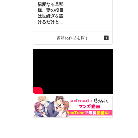
親愛なる旦那
様、妻の役目
は世継ぎを設
けるだけと聞
いておりまし
たが～虐げら
書籍化作品を探す
れ才女の幸せ
な結婚～2