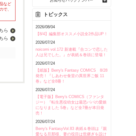
お知らせバックナンバー
品など
ので、
トピックス
2026/08/04
ちら
【8/4】編集部オススメ小説全2作品UP！
ちら
2026/07/24
noicomi vol.172 新連載『合コンで恋した
人は兄でした。』が表紙＆巻頭に登場！
2026/07/24
【紙版】Berry's Fantasy COMICS 8/28
発売！『しあわせ食堂の異世界ご飯 11
巻』など全8冊！
2026/07/24
【電子版】Berry's COMICS（ファンタ
ジー）『転生悪役幼女は最恐パパの愛娘
になりました 5巻』など全7冊が本日発
売！
2026/07/24
Berry's FantasyVol.83 表紙＆巻頭は『親
愛なる旦那様、妻の役目は世継ぎを設け