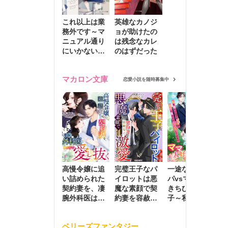
これ以上は業
英雄なカノジ
務外です～マ
ョが助けたの
ニュアル通り
は残念なカレ
にいかない彼
のはずだった
に無難な日々
を崩されて～
マカロン文庫
恋愛小説を随時募集中
高慢令嬢に追
完璧王子なパ
一途な社長パ
執
い詰められた
イロットは悪
パvsママ大好
士
契約妻を、凄
魔な素顔で契
きちびっこ息
偽
腕外科医はこ
約妻を容赦な
子～私を捨て
情
の手で愛し抜
く激愛する
たはずの元夫
堕
く
が息子に負け
ベリーズファンタジー
じと溺愛して