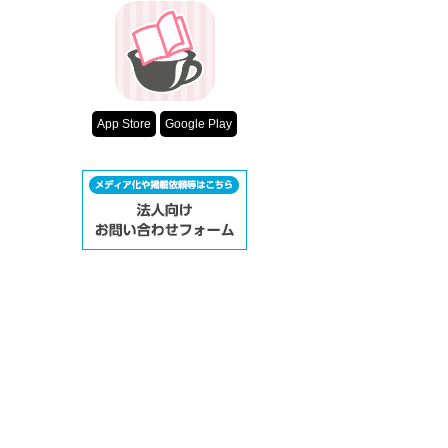
App Store
Google Play