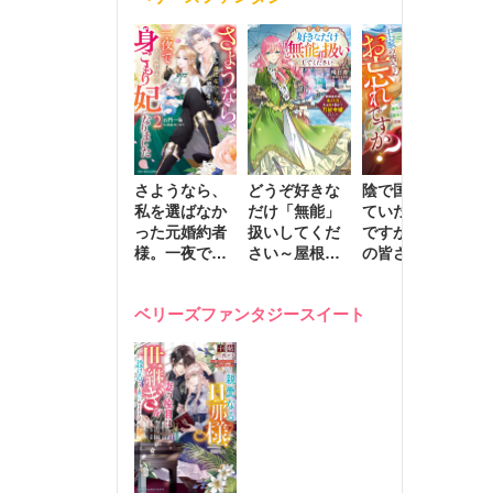
きます～
さようなら、
どうぞ好きな
陰で国を支え
転
私を選ばなか
だけ「無能」
ていたのは私
と
った元婚約者
扱いしてくだ
ですが、王家
っ
様。一夜で大
さい～屋根裏
の皆さんお忘
国
国君主の身ご
部屋の本の
れですか？～
に
もり妃になり
虫、実は国を
追放された隠
不
ベリーズファンタジースイート
ました２
動かす万能令
れ才女の辺境
保
嬢でした～
スローライフ
で
計画～
能
し