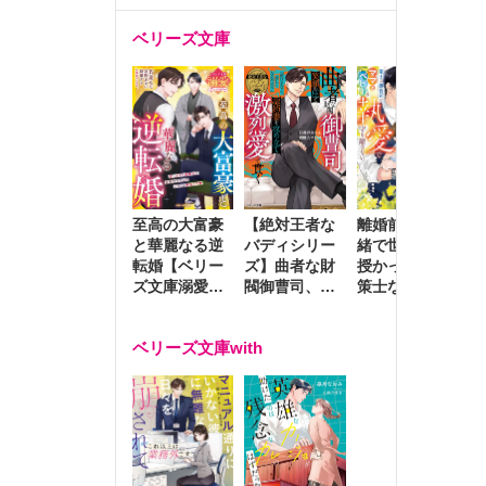
ベリーズ文庫
至高の大富豪
離婚前夜に内
冷
【絶対王者な
と華麗なる逆
緒で世継ぎを
や
バディシリー
転婚【ベリー
授かったら～
生
ズ】曲者な財
ズ文庫溺愛ア
策士な御曹司
を
閥御曹司、笑
ンソロジー】
はママとベビ
～
顔の圧で契約
ーを執愛で守
つ
妻を攻め立て
ベリーズ文庫with
り離さない～
様
激烈愛で貫く
し