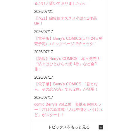
るだけと聞いておりましたが』
2026/07/21
【7/21】編集部オススメ小説全2作品
UP！
2026/07/17
【電子版】Berry's COMICSは7月24日発
売予定♪コミックページでチェック！
2026/07/17
【紙版】Berry's COMICS 本日発売！
『紡ぐはひとひらの光 1巻』など全2
冊！
2026/07/17
【電子版】Berry's COMICS 『君とな
ら、その恋が消えても 2巻』が登場！
2026/07/17
comic Berry's Vol.238 表紙＆巻頭カラ
ー！注目の新連載『人は中身というけれ
ど』がスタート！
トピックスをもっと見る