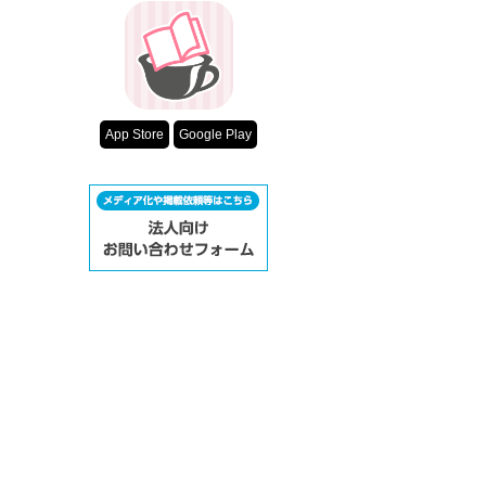
App Store
Google Play