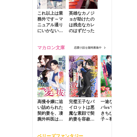
これ以上は業
英雄なカノジ
務外です～マ
ョが助けたの
ニュアル通り
は残念なカレ
にいかない彼
のはずだった
に無難な日々
を崩されて～
マカロン文庫
恋愛小説を随時募集中
高慢令嬢に追
完璧王子なパ
一途な社長パ
執
い詰められた
イロットは悪
パvsママ大好
士
契約妻を、凄
魔な素顔で契
きちびっこ息
偽
腕外科医はこ
約妻を容赦な
子～私を捨て
情
の手で愛し抜
く激愛する
たはずの元夫
堕
く
が息子に負け
ベリーズファンタジー
じと溺愛して