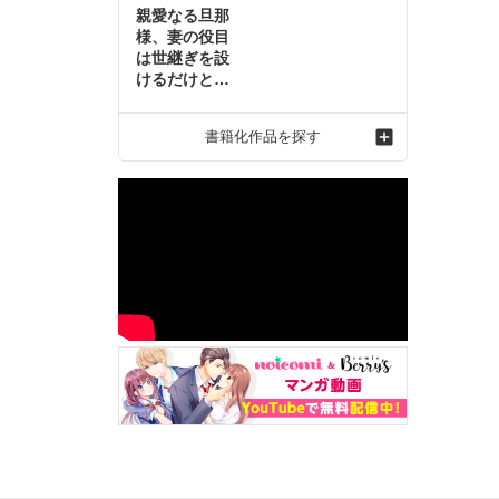
親愛なる旦那
様、妻の役目
は世継ぎを設
けるだけと聞
いておりまし
たが～虐げら
書籍化作品を探す
れ才女の幸せ
な結婚～2