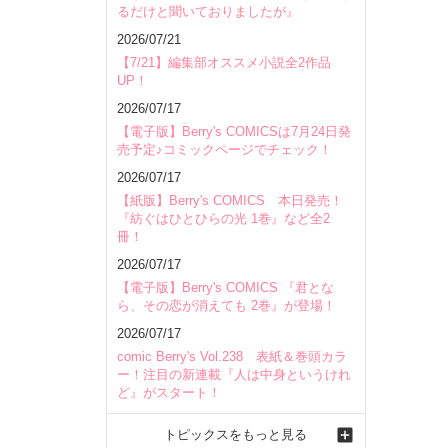
るだけと聞いておりましたが』
2026/07/21
【7/21】編集部オススメ小説全2作品
UP！
2026/07/17
【電子版】Berry's COMICSは7月24日発
売予定♪コミックページでチェック！
2026/07/17
【紙版】Berry's COMICS 本日発売！
『紡ぐはひとひらの光 1巻』など全2
冊！
2026/07/17
【電子版】Berry's COMICS 『君とな
ら、その恋が消えても 2巻』が登場！
2026/07/17
comic Berry's Vol.238 表紙＆巻頭カラ
ー！注目の新連載『人は中身というけれ
ど』がスタート！
トピックスをもっと見る