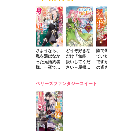
きます～
さようなら、
どうぞ好きな
陰で国を支え
転
私を選ばなか
だけ「無能」
ていたのは私
と
った元婚約者
扱いしてくだ
ですが、王家
っ
様。一夜で大
さい～屋根裏
の皆さんお忘
国
国君主の身ご
部屋の本の
れですか？～
に
もり妃になり
虫、実は国を
追放された隠
不
ベリーズファンタジースイート
ました２
動かす万能令
れ才女の辺境
保
嬢でした～
スローライフ
で
計画～
能
し