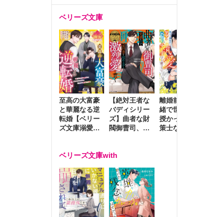
ベリーズ文庫
至高の大富豪
離婚前夜に内
冷
【絶対王者な
と華麗なる逆
緒で世継ぎを
や
バディシリー
転婚【ベリー
授かったら～
生
ズ】曲者な財
ズ文庫溺愛ア
策士な御曹司
を
閥御曹司、笑
ンソロジー】
はママとベビ
～
顔の圧で契約
ーを執愛で守
つ
妻を攻め立て
ベリーズ文庫with
り離さない～
様
激烈愛で貫く
し