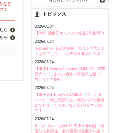
お知らせバックナンバー
品など
ので、
トピックス
2026/08/04
ちら
【8/4】編集部オススメ小説全2作品UP！
ちら
2026/07/24
noicomi vol.172 新連載『合コンで恋した
人は兄でした。』が表紙＆巻頭に登場！
2026/07/24
【紙版】Berry's Fantasy COMICS 8/28
発売！『しあわせ食堂の異世界ご飯 11
巻』など全8冊！
2026/07/24
【電子版】Berry's COMICS（ファンタ
ジー）『転生悪役幼女は最恐パパの愛娘
になりました 5巻』など全7冊が本日発
売！
2026/07/24
Berry's FantasyVol.83 表紙＆巻頭は『親
愛なる旦那様、妻の役目は世継ぎを設け