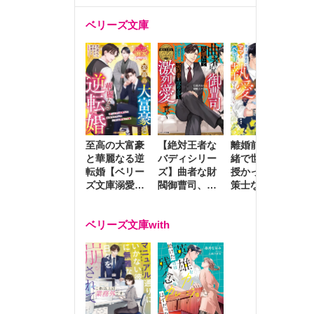
ベリーズ文庫
至高の大富豪
離婚前夜に内
冷
【絶対王者な
と華麗なる逆
緒で世継ぎを
や
バディシリー
転婚【ベリー
授かったら～
生
ズ】曲者な財
ズ文庫溺愛ア
策士な御曹司
を
閥御曹司、笑
ンソロジー】
はママとベビ
～
顔の圧で契約
ーを執愛で守
つ
妻を攻め立て
ベリーズ文庫with
り離さない～
様
激烈愛で貫く
し