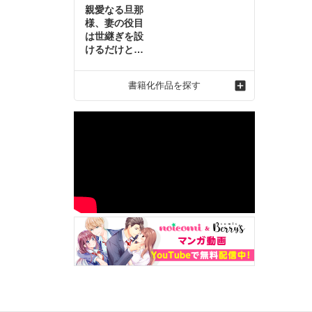
親愛なる旦那
様、妻の役目
は世継ぎを設
けるだけと聞
いておりまし
たが～虐げら
書籍化作品を探す
れ才女の幸せ
な結婚～2