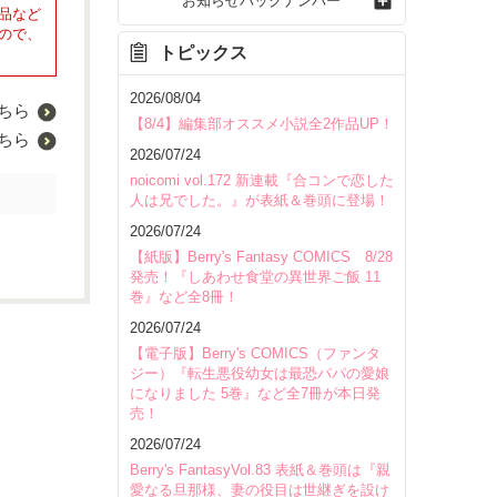
お知らせバックナンバー
品など
ので、
トピックス
2026/08/04
ちら
【8/4】編集部オススメ小説全2作品UP！
ちら
2026/07/24
noicomi vol.172 新連載『合コンで恋した
人は兄でした。』が表紙＆巻頭に登場！
2026/07/24
【紙版】Berry's Fantasy COMICS 8/28
発売！『しあわせ食堂の異世界ご飯 11
巻』など全8冊！
2026/07/24
【電子版】Berry's COMICS（ファンタ
ジー）『転生悪役幼女は最恐パパの愛娘
になりました 5巻』など全7冊が本日発
売！
2026/07/24
Berry's FantasyVol.83 表紙＆巻頭は『親
愛なる旦那様、妻の役目は世継ぎを設け