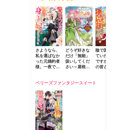
きます～
さようなら、
どうぞ好きな
陰で国を支え
転
私を選ばなか
だけ「無能」
ていたのは私
と
った元婚約者
扱いしてくだ
ですが、王家
っ
様。一夜で大
さい～屋根裏
の皆さんお忘
国
国君主の身ご
部屋の本の
れですか？～
に
もり妃になり
虫、実は国を
追放された隠
不
ベリーズファンタジースイート
ました２
動かす万能令
れ才女の辺境
保
嬢でした～
スローライフ
で
計画～
能
し