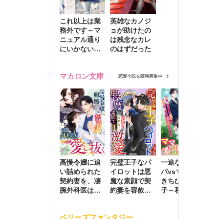
これ以上は業
英雄なカノジ
務外です～マ
ョが助けたの
ニュアル通り
は残念なカレ
にいかない彼
のはずだった
に無難な日々
を崩されて～
マカロン文庫
恋愛小説を随時募集中
高慢令嬢に追
完璧王子なパ
一途な社長パ
執
い詰められた
イロットは悪
パvsママ大好
士
契約妻を、凄
魔な素顔で契
きちびっこ息
偽
腕外科医はこ
約妻を容赦な
子～私を捨て
情
の手で愛し抜
く激愛する
たはずの元夫
堕
く
が息子に負け
ベリーズファンタジー
じと溺愛して