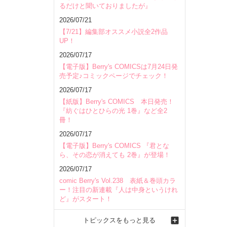
るだけと聞いておりましたが』
2026/07/21
【7/21】編集部オススメ小説全2作品
UP！
2026/07/17
【電子版】Berry's COMICSは7月24日発
売予定♪コミックページでチェック！
2026/07/17
【紙版】Berry's COMICS 本日発売！
『紡ぐはひとひらの光 1巻』など全2
冊！
2026/07/17
【電子版】Berry's COMICS 『君とな
ら、その恋が消えても 2巻』が登場！
2026/07/17
comic Berry's Vol.238 表紙＆巻頭カラ
ー！注目の新連載『人は中身というけれ
ど』がスタート！
トピックスをもっと見る