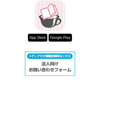
App Store
Google Play