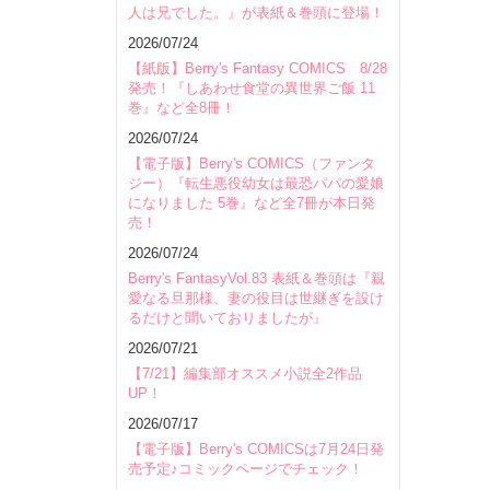
人は兄でした。』が表紙＆巻頭に登場！
2026/07/24
【紙版】Berry's Fantasy COMICS 8/28
発売！『しあわせ食堂の異世界ご飯 11
巻』など全8冊！
2026/07/24
【電子版】Berry's COMICS（ファンタ
ジー）『転生悪役幼女は最恐パパの愛娘
になりました 5巻』など全7冊が本日発
売！
2026/07/24
Berry's FantasyVol.83 表紙＆巻頭は『親
愛なる旦那様、妻の役目は世継ぎを設け
るだけと聞いておりましたが』
2026/07/21
【7/21】編集部オススメ小説全2作品
UP！
2026/07/17
【電子版】Berry's COMICSは7月24日発
売予定♪コミックページでチェック！