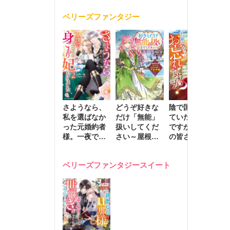
く
が息子に負け
ベリーズファンタジー
じと溺愛して
きます～
さようなら、
どうぞ好きな
陰で国を支え
転
私を選ばなか
だけ「無能」
ていたのは私
と
った元婚約者
扱いしてくだ
ですが、王家
っ
様。一夜で大
さい～屋根裏
の皆さんお忘
国
国君主の身ご
部屋の本の
れですか？～
に
もり妃になり
虫、実は国を
追放された隠
不
ベリーズファンタジースイート
ました２
動かす万能令
れ才女の辺境
保
嬢でした～
スローライフ
で
計画～
能
し