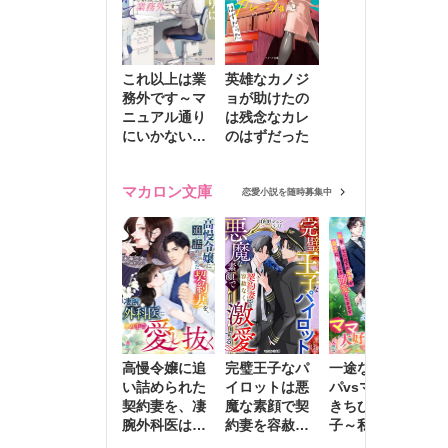
これ以上は業
英雄なカノジ
務外です～マ
ョが助けたの
ニュアル通り
は残念なカレ
にいかない彼
のはずだった
に無難な日々
を崩されて～
マカロン文庫
恋愛小説を随時募集中
高慢令嬢に追
完璧王子なパ
一途な社長パ
執
い詰められた
イロットは悪
パvsママ大好
士
契約妻を、凄
魔な素顔で契
きちびっこ息
偽
腕外科医はこ
約妻を容赦な
子～私を捨て
情
の手で愛し抜
く激愛する
たはずの元夫
堕