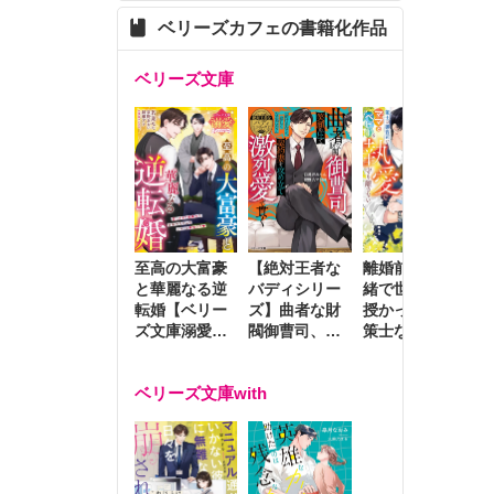
ベリーズカフェの書籍化作品
ベリーズ文庫
至高の大富豪
離婚前夜に内
冷
【絶対王者な
と華麗なる逆
緒で世継ぎを
や
バディシリー
転婚【ベリー
授かったら～
生
ズ】曲者な財
ズ文庫溺愛ア
策士な御曹司
を
閥御曹司、笑
ンソロジー】
はママとベビ
～
顔の圧で契約
ーを執愛で守
つ
妻を攻め立て
ベリーズ文庫with
り離さない～
様
激烈愛で貫く
し