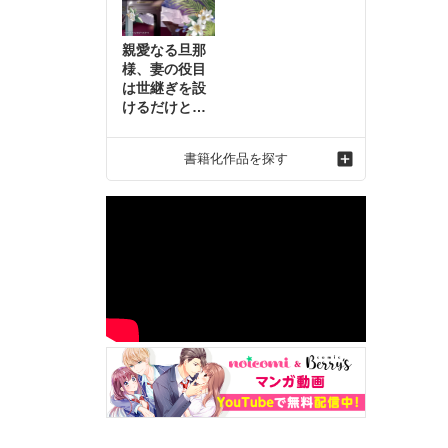
親愛なる旦那
様、妻の役目
は世継ぎを設
けるだけと聞
いておりまし
たが～虐げら
書籍化作品を探す
れ才女の幸せ
な結婚～2