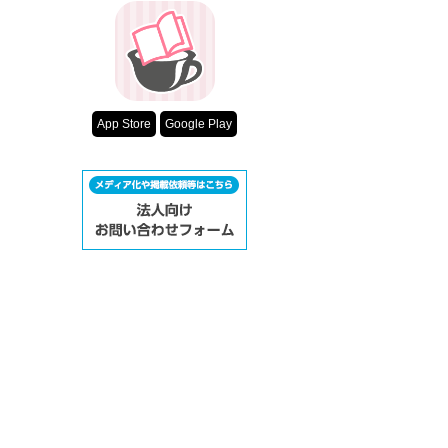
App Store
Google Play