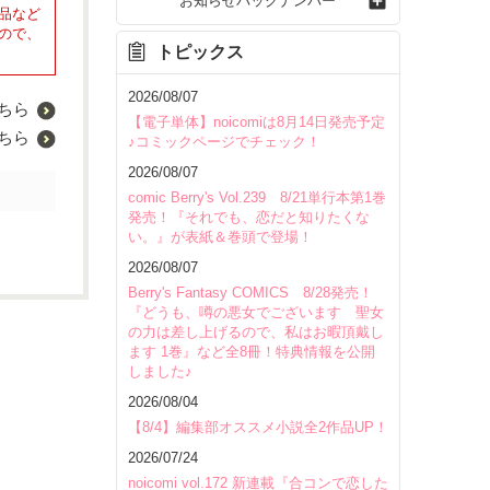
お知らせバックナンバー
品など
ので、
トピックス
2026/08/07
ちら
【電子単体】noicomiは8月14日発売予定
ちら
♪コミックページでチェック！
2026/08/07
comic Berry's Vol.239 8/21単行本第1巻
発売！『それでも、恋だと知りたくな
い。』が表紙＆巻頭で登場！
2026/08/07
Berry's Fantasy COMICS 8/28発売！
『どうも、噂の悪女でございます 聖女
の力は差し上げるので、私はお暇頂戴し
ます 1巻』など全8冊！特典情報を公開
しました♪
2026/08/04
【8/4】編集部オススメ小説全2作品UP！
2026/07/24
noicomi vol.172 新連載『合コンで恋した