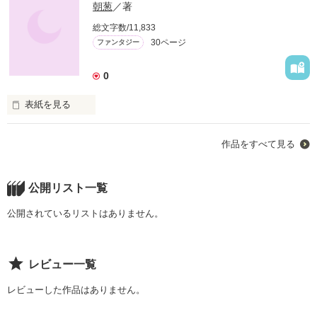
朝葱
／著
総文字数/11,833
30ページ
ファンタジー
0
表紙を見る
この世に皇太子として生を受けた“玖葛”

作品をすべて見る
王である父“葛螺”、母で皇后の浮瀬

そして叔父“架藍”の陰謀とは…
公開リスト一覧
作品を読む
公開されているリストはありません。
レビュー一覧
レビューした作品はありません。