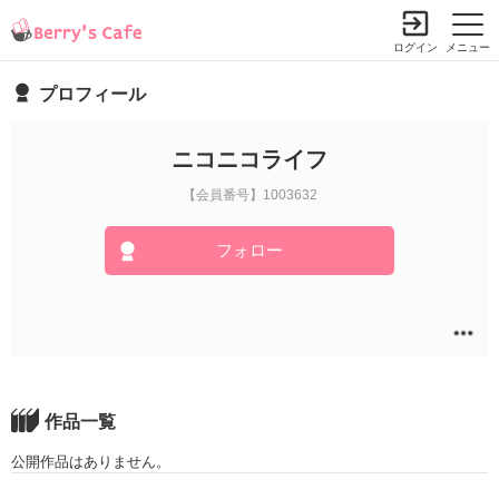
ログイン
メニュー
プロフィール
ニコニコライフ
【会員番号】1003632
フォロー
作品一覧
公開作品はありません。