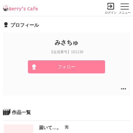
ログイン
メニュー
プロフィール
みさちゅ
【会員番号】101136
フォロー
作品一覧
届いて…。
完