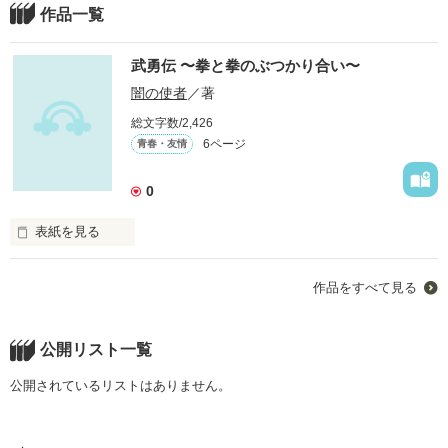
作品一覧
武勇伝 〜拳と拳のぶつかり合い〜
闇の使者
／著
総文字数/2,426
6ページ
青春・友情
0
表紙を見る
ジャンルは格闘小説です。

作品をすべて見る
あまり格闘を主体とした小説は見ないので、文章で格闘模様を
表現してみました。

公開リスト一覧
ひとりの冴えない青年による成り上がり物語…。

公開されているリストはありません。
男の生き様を書いてみました。ぜひご覧くださいm(__)m