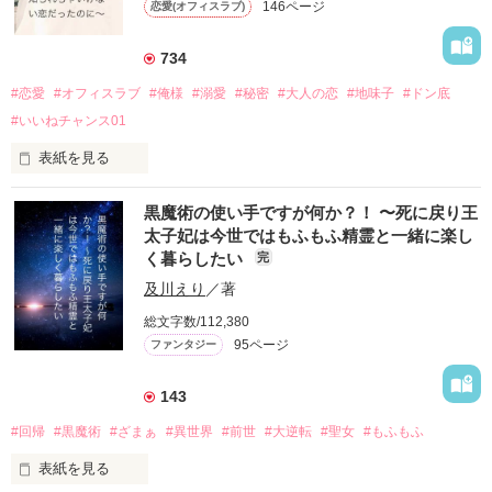
作品を読む
146ページ
恋愛(オフィスラブ)
崎本拓海《さきもとたくみ》29歳

開明商事　海外事業部二課　課長

またまた

仕事もできる超絶イケメン王子様

ゆっくり目の更新になります…

734
バイト先の常連イケメン王子様。

#恋愛
#オフィスラブ
#俺様
#溺愛
#秘密
#大人の恋
#地味子
#ドン底
＊＊＊＊＊＊＊＊＊＊＊＊＊＊＊＊＊＊＊＊＊

いつも見てるだけで満足してた地味子がひょんなことからフラ
2024.03.16 完結しました。

#いいねチャンス01
ンス語訳で急接近。

お読みいただきありがとうございました♪

2025.01.30

表紙を見る
歳の差９歳の大人のオトコの人なのに好きはドンドン溢れてき
ファンタジー（総合）：1位

て…

及川華《おいかわはな》

黒魔術の使い手ですが何か？！ 〜死に戻り王
27歳

太子妃は今世ではもふもふ精霊と一緒に楽し
開明商事経理部経理課　海外事業部経理担当

く暮らしたい
完
※『秘密の恋』の崎本さんがヒーローのお話です。

地味子と呼ばれるダサ女。ちょっとした秘密アリ。

作品を読む
華と佑介の結婚式の頃から話は始まります。

及川えり
／著
『秘密の恋』は5年前に描いたものなので時代進んじゃってま
×

すが…どうしても崎本さんの恋愛書きたかったのです。

総文字数/112,380
瀧佑介《たきゆうすけ》

95ページ
ファンタジー
2024.10より掲載開始。

29歳

不定期ゆっくり更新、すみません💦

開明商事海外事業部一課　営業　ホープ

143
俺様系イケメン。一度寝た女とは二度と寝ない。

2025.1.11 完結しました。

#回帰
#黒魔術
#ざまぁ
#異世界
#前世
#大逆転
#聖女
#もふもふ
長くかかりましたが読んでいただいたみなさまありがとうござ
いました。

表紙を見る
そんな２人が出会って、恋に落ちる？？？
