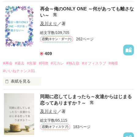
人々に恐れられる黒魔術の使い手――それでもオーロラはソー
2025.1.20 総合ランキング　1位！獲得しました
再会～俺のONLY ONE ～何があっても離さな
ドノーズ王国の王太子妃として静かに生きていた。

「お前の核のところがさ・・・見えんだよ。時々。そこが俺に
い～
完
だが夫ウォルターには愛人がいて、心の拠り所だった妹にまで
響くんだよ。だから、直感だけど俺を信じろ。」

裏切られ、ついには命を奪われてしまう。

及川えり
／著
作品を読む
絶望の最期、彼女を包んだのは金色の光。気づけばオーロラ
２人の恋の行方は・・・？

総文字数/109,705
は“死に戻り”、人生をやり直すことになっていた。

262ページ
恋愛(キケン・ダーク)
✳︎✳︎✳︎✳︎✳︎✳︎✳︎✳︎✳︎✳︎✳︎✳︎✳︎✳︎✳︎✳︎✳︎✳︎✳︎✳︎✳︎✳︎✳︎✳︎

二度目の人生こそ、愛されない夫から離れ、もふもふ精霊と穏
2019.3.15    完結！

やかに暮らすはずだった――なのに今世の王太子は、なぜか彼
409
女を手放そうとしない。

2019.3.23    1,000,000プレビュー突破！

#再会
#過去
#先輩
#同僚
#元カレ
#独占欲
#オフィスラブ
#俺様
裏切りの運命を変え、真実の愛と自由を掴むことはできるの
2019.3.27    総合順位2位 獲得

#いいねチャンス01
か。

皆さまありがとうございます。

表紙を見る
『いいね』ありがとうございます♪
松嶋菜莉《まつしまなり》25歳

同期に恋してしまったら～友達からはじまる
なろう、アルファポリスでも掲載しています。

大成商事　海外事業部営業補佐

恋ってありますか？～
完
作品を読む
2026.6.12 完結しました。

✖️

及川えり
／著
皆様ありがとうございます。

総文字数/95,115
久世翔太郎《くぜしょうたろう》26歳

183ページ
恋愛(オフィスラブ)
大成商事　海外事業部営業
