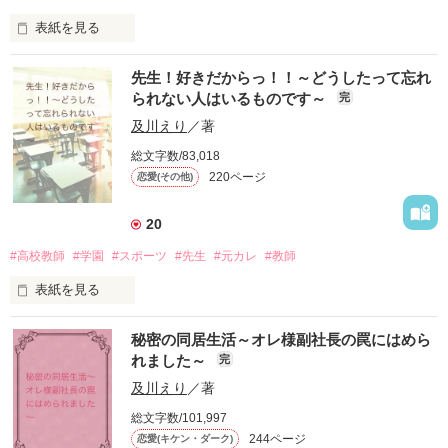
表紙を見る
女は適当にセックスできればいい。

めんどくさいやつはお断り！

橘結菜《たちばなゆうな》27歳

先生！好きだからっ！！～どうしたって忘れ
大手IT系 BLUE SEA株式会社　サポートエンジニア

そんな2人が出会ったら…

られない人はいるものです～
完
長年付き合ったカレシに振られたばかりの仕事女子。結婚願望
アリ。

及川えり
／著
どうなった？

総文字数/83,018
×

220ページ
恋愛(その他)
※※※※※※※※※※※※※※※※※※※※

青海隼斗《おうみはやと》29歳

大手IT系 BLUE SEA株式会社　社長令息にして部長

2021.07.21完結しました。

20
結婚しない主義の冷徹俺様イケメン男子。

#高校教師
#学園
#スポーツ
#先生
#元カレ
#教師
読んでいただいた皆様。ありがとうございます♪

振られたばかりで、勢いで一夜をともにしてしまった男と上司
表紙を見る
と部下として再会。

二階堂彩実《にかいどうあやみ》23歳

「俺が忘れさせてやる。」

秘密の同居生活～オレ様副社長の罠にはめら
作品を読む
れました～
完
そんな甘い言葉にのせられて再び男女の関係に…。

高校時代の忘れられなかった恋…

及川えり
／著
引きずったまま…

それなのにこの男は

総文字数/101,997
244ページ
恋愛(キケン・ダーク)
大学4年間何してたんだろう…

「念のため、言っておくが、俺は結婚願望はない。
