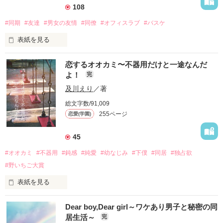
108
作品を読む
「久世先輩…好きです」

「なら…付き合う？」

#同期
#友達
#男女の友情
#同僚
#オフィスラブ
#バスケ
表紙を見る
けど、学園の王子との付き合いは長くは続かなかった。

高柳奈桜《たかやなぎなお》27歳

「先輩…わたしにとって先輩は雲の上の人だったみたいです…
恋するオオカミ〜不器用だけと一途なんだ
みさきシステム株式会社

わたしもとの場所に戻りますね…」

よ！
完
ソリューションシステム部　1課　SE

「そう？いいんじゃね？」

及川えり
／著
✖️

あっさり振られた菜莉だったけど…

総文字数/91,009
心の奥にずっとわだかまりを抱えたまま大人になって先輩とま
255ページ
恋愛(学園)
向坂陽輝《こうさかはるき》27歳

さかの再会。

みさきシステム株式会社

ソリューション営業部　1課　営業

もう関わりたくないのに、先輩はなぜだか菜莉にからんでく
45
る。

#オオカミ
#不器用
#鈍感
#純愛
#幼なじみ
#下僕
#同居
#独占欲
最初は気の合う同期だった。

もうかき乱すのやめてほしい…

#野いちご大賞
そっとしておいてよ。先輩…

男女の友情

表紙を見る
だと思ってた。

*******************************

白波瀬杏《しらはせあん》　

2020.06.12完結いたしました。

Dear boy,Dear girl～ワケあり男子と秘密の同
綾川高校　普通科1年　16歳

今まで読んでくださった皆様ありがとうございます。

居生活～
完
でも…

『いいね』ありがとうございます
