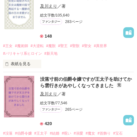
う。

及川えり
／著
総文字数/105,640
追い打ちをかけるように

283ページ
ファンタジー
父の死、ノックス家の失脚…。

そしてさらに…

148
身籠っていることに気付くオリヴィア。

#王女
#魔術師
#大逆転
#魔獣
#聖王
#聖獣
#聖女
#異世界
絶望の淵に落とされ、一度は死んでしまおうと決意するが…。

#バリキャリ系ヒロイン
#新天地
再会したアドルフがなぜか離してくれない。

表紙を見る
シェリア・ディアン・オルベリア　２０

没落寸前の伯爵令嬢ですが王太子を助けてか
せっかく子どもと2人で生きていく決意したんだから、そっと
オルベリア王国　王女

ら雲行きがあやしくなってきました
完
しておいてほしいんだけど…。

×

及川えり
／著
✳︎✳︎✳︎✳︎✳︎✳︎✳︎✳︎✳︎✳︎✳︎

総文字数/77,546
◎オリヴィア・アン・ノックス　23歳

デュランダル・カルヴァイン・キルギア　２５

カルトナー帝国もと公女

265ページ
ファンタジー
キルギア王国　国王

◎アドルフ・カール・アシュハートン　25歳

嫁ぎ先の初夜で暗殺されそうになった王女シェリアは黒づくめ
420
カルトナー帝国　皇帝

の魔術師に助けられる。こうなったら死んだことにして魔術師
の国で働きながら生きていくしかない！

#没落
#伯爵令嬢
#王太子
#結婚
#呪い
#溺愛
#魔女
#首飾り
#宝石