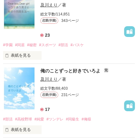
ちがったのかなあ…

幼馴染の碧斗に小6で下僕《しもべ》認定されてから碧斗が怖
及川えり
／著
くて仕方ない超鈍感女子。

総文字数/114,851
なんか…

ちがうような気がする…

343ページ
恋愛(学園)
✖️

作品を読む
✳︎✳︎✳︎✳︎✳︎✳︎✳︎✳︎✳︎✳︎✳︎✳︎✳︎✳︎✳︎✳︎✳︎✳︎✳︎✳︎✳︎✳︎✳︎✳︎

高崎碧斗《たかさきあおと》　

23
綾川高校　特進科1年　16歳

2021/11/22 完結！

#学園
#同居
#秘密
#スポーツ
#部活
#バスケ
小さい頃から杏一筋なのに、どうしても空回りな愛情表現しか
表紙を見る
読んでいただいた皆様ありがとう♡

できない超不器用男子。

「ちょっとそこどいてくれるかな？覗き見って趣味悪っ…」

俺のことずっと好きでいろよ
完
「邪魔だよ。ブス。」

及川えり
／著
幼馴染の杏と碧斗。

作品を読む
小さい頃は仲良く一緒に遊んでたはずなのに…

総文字数/88,403
何なのこの男！

いつの間にやら、下僕扱い。

231ページ
恋愛(学園)
「待ってなんて100年早いんだよ。おまえが追い付け。下僕な
最悪な出会いをしたこの男が、ある日突然家にやってきた。

んだからよ。」

17
#部活
#高校野球
#純愛
#ツンデレ
#同級生
#俺様
「おう。華菜。今日からここに住む、奥村だ。」

「せいぜいこきつかってやるよ。杏。」

表紙を見る
父の言葉に絶句…。

それが嫌で…。
