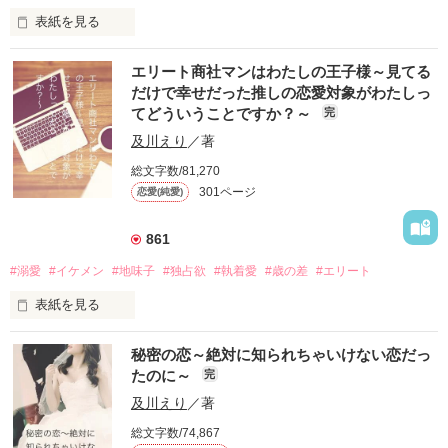
◎ノア・フレデリック・ノックス　5歳

心に決めてやってきた国は魔獣の国キルギア王国。

表紙を見る
オリヴィアの息子

✳︎✳︎✳︎✳︎✳︎✳︎✳︎✳︎✳︎✳︎✳︎

兄妹と婚約者から捨てられたもと王女は魔獣の国で細々と暮ら
フィリシティ・アリア・ロジャーズ 18歳

お読みいただきありがとうございます。

し始める。

エリート商社マンはわたしの王子様～見てる
没落寸前のロジャーズ伯爵家を切り盛りするしっかり者の長女

2023/4/22完結しました！

だけで幸せだった推しの恋愛対象がわたしっ
✖️

そんな中、そこで出会った10歳の王女がかわいすぎて、そして
てどういうことですか？～
完
レオン・タイラー・ミカリオン　23歳

2023/4/26 ファンタジー部門ランキング1位

なぜか国王が命をかけて魔獣から自分を助けてくれたりする。

呪われた国　ミカリオン王国王太子　

2023/5/3   総合ランキング6位

こんな誰にも愛されたことのないわたしを「愛してる？」

及川えり
／著
完璧王子を演じることに最近疲れている容姿端麗イケメン王子

1,000,000PV突破

絶対にありえない…

総文字数/81,270
＊＊＊＊＊＊＊＊＊＊＊＊＊＊＊＊＊＊＊＊＊

301ページ
恋愛(純愛)
愛されたことのない王女　と　愛することを忘れていた無表情
の国王　の恋の物語。はじまります。

ある日丘の上で身を投げようとしていたミカリオン王国王太子
861
作品を読む
を助けてから、フィリシティの身の回りでいろいろなことが動
※久しぶりのファンタジーです。

き始める。

#溺愛
#イケメン
#地味子
#独占欲
#執着愛
#歳の差
#エリート
2025/8/10　執筆開始

表紙を見る
再会した王太子レオンには「俺はお前に救われた」と、一緒に
ゆっくり更新です。

ある魔石の調査をしてほしいと持ちかけられる。

長くお付き合いいただけると嬉しいです。

柳田由莉愛《やなぎたゆりあ》21歳

秘密の恋～絶対に知られちゃいけない恋だっ
啓明大学　理工学部情報処理学科　３年

どまどいながらも二人で調査をするうち…いろんなことがわか
2025/11/7 完結しました！

たのに～
完
陰キャラコミュ障メガネの地味子

りはじめ…

及川えり
／著
✖️

そして…

総文字数/74,867