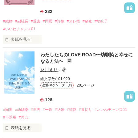
お前がオトコできるまでの間一緒にいてやるよ。」

就活全部失敗し、そして滑り込みでなんとかなれた高校教師。

232
「…え？…」

今日から心機一転…がんばるはずが…

#結婚
#副社長
#過去
#同居
#許嫁
#オレ様
#秘密
#地味子
前途多難な関係からはじまった2人だったけど…？

#いいねチャンス01
「彩…」

表紙を見る
さてさてこれからどうなることやら…。

その場所で再会したのは…

葛城夏菜《かつらぎなつな》

※※※※※※※※※※※※※※

わたしたちのLOVE ROAD〜幼馴染と幸せに
※※※※※※※※※※※※※※※

24歳

2020.12.19 完結しました！

なる方法〜
完
2020.9.11 完結

宝永商事 管理部経理課勤務

皆様読んでいただきありがとう♡

高校の時の彼氏が原因で恋愛恐怖症

及川えり
／著
会社では地味子で通っている

みやのもりさん。

総文字数/101,020
201ページ
恋愛(キケン・ダーク)
✖︎

作品を読む
九条春臣《くじょうはるおみ》

128
作品を読む
30歳

宝永商事 副社長

#同期
#幼馴染
#過去
#一途
#結婚
#純愛
#裏切り
#いいねチャンス01
オレ様で世間知らずなイケメンおぼっちゃま

#不器用
#再会
許嫁と結婚したくなくて家を飛び出した

表紙を見る