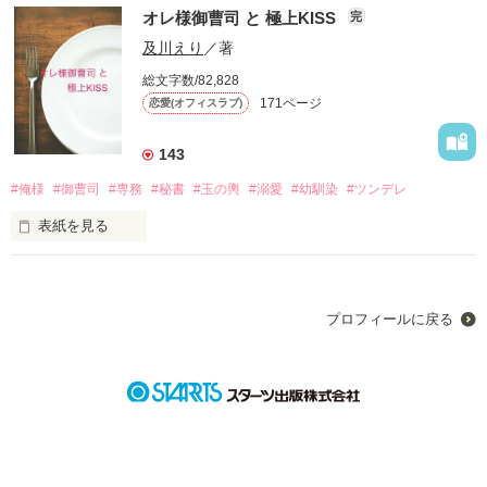
たまたま故障したエレベーターに副社長と乗り合わせてしまっ
花村美湖《はなむらみこ》

オレ様御曹司 と 極上KISS
完
たことから、同居生活を送る羽目になってしまった夏菜。

26歳

マルシンフーズ株式会社

及川えり
／著
「おまえ、いちいち赤くなるからかわいいな。」

国内マーケティング1部1課 営業補佐

総文字数/82,828
「今日も明日もお前のために空けてあるぞ。」

幼馴染を忘れられない臆病者女子

171ページ
恋愛(オフィスラブ)
「おまえのご飯。大好きだ。」

✖️

意識したくなくても、こんなこと言われたら意識しちゃいます
143
って！

水嶋悠《みずしまはる》

#俺様
#御曹司
#専務
#秘書
#玉の輿
#溺愛
#幼馴染
#ツンデレ
26歳

2人の楽しい？同居生活はじまりまーす！

マルシンフーズ株式会社

表紙を見る
国内マーケティング1部1課 営業

過去にこだわって前に進めない元高校球児

一条なお《いちじょうなお》

KN商事　秘書室秘書課　勤務　27歳

※※※※※※※※※※※※※※※※

カレシに振られたばかりの負けず嫌い女子

2019.11.03   完結いたしました。

小さい頃から幼馴染で大好きだった悠に高2の夏に冷たく言わ
プロフィールに戻る
読んでいただいた皆様。感想いただいた皆様ありがとう♡

れた一言。

×

『いいね』ありがとうございます
「気安くさわるな！」

久遠翔《くおんはると》

KN商事    専務　27歳

「もう…俺。おまえとは一緒に学校も部活も行けねぇし、帰ら
作品を読む
昔の恋が忘れられないオレ様御曹司

ないから。もう美湖とは…話せねえ…」
