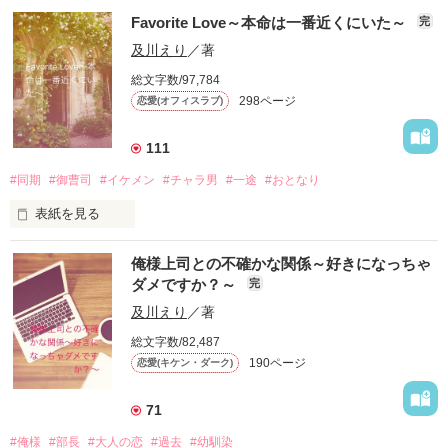
ついに杏は高校デビュー。

青山《あおやま》みのり　16歳 

聞いてない！

そして綺麗になった杏に焦る碧斗…。

Favorite Love～本命は一番近くにいた～
完
純情一途女子 

何なのコイツ！

✖️ 

及川えり
／著
さあ。2人の恋はどうなる？

今宮琉希《いまみやりゅうき》16歳 

総文字数/97,784
俺様ツンデレ一途男子 

華菜と直登の秘密の同居生活のはじまり〜♡

※※※ ※※※ ※※※ ※※※ ※※※ ※※※ 

298ページ
恋愛(オフィスラブ)
2020/01/20

綾川高校に入学早々、琉希に恋したみのりは告白するも速攻で
完結しました。

振られる…。  

111
なのに…なんでか毎日何かとかまってくる琉希…。  

途中で完結ボタンを押してしまい、ややこしいことになってし
作品を読む
#同期
#御曹司
#イケメン
#チャラ男
#一途
#おとなり
まいましたがなんとか完結できました。

いいのかな…？  

表紙を見る
純情一途女子と俺様ツンデレ一途男子の恋…はじまる…♡

岡村結菜《おかむらゆな》　23歳

俺様上司との不確かな関係～好きになっちゃ
株式会社KITAGO　管理部人事課勤務

作品を読む
ダメですか？～
完
明るいが取り柄の天然キャラ

天性のチャラ男嫌い

及川えり
／著
✖️

総文字数/82,487
作品を読む
北郷理輝《きたごうりき》　23歳

190ページ
恋愛(キケン・ダーク)
株式会社KITAGO　本社営業部勤務

仕事はできる超絶イケメンモテチャラ男

71
一途な人でなきゃ嫌。

ぜったいチャラ男はお断り！

#俺様
#部長
#大人の恋
#過去
#幼馴染