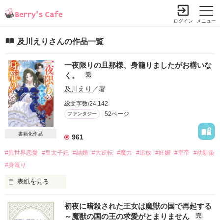
ログイン
メニュー
及川えりさんの作品一覧
一夜限りの旦那様、身籠りましたがお構いな
く。
完
及川えり
／著
総文字数/24,142
52ページ
ファンタジー
書籍化作品
961
#異世界恋愛
#皇太子妃
#結婚
#大逆転
#魔力
#追放
#妊娠
#皇帝
#幼馴染
#身篭り
表紙を見る
カルトナー帝国の公女として育ったオリヴィア・アン・ノック
初夜に暗殺された王女は魔獣の国で再起する
ス。

～魔獣の国の王の求愛がとまりません
完
皇太子妃となった翌日、皇太子のアドルフに捨てられてしま