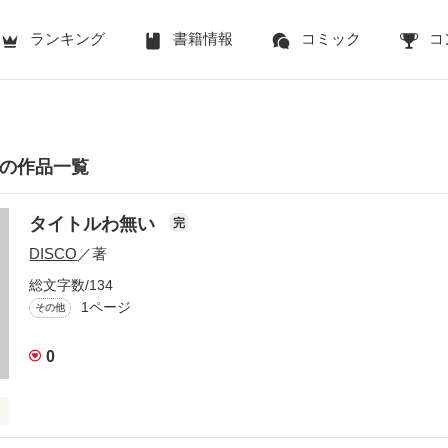
ランキング
書籍情報
コミック
コ
んの作品一覧
タイトルわ無い
完
DISCO
／著
総文字数/134
1ページ
その他
0
ないし、まだ決めなくていいと思う。