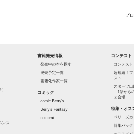
プロ
作品を読む
書籍発売情報
コンテスト
発売中の本を探す
コンテスト
発売予定一覧
超短編！フ
スト
書籍化作家一覧
スターツ出
合）
「1話から
コミック
ェ会場
comic Berry's
特集・オス
Berry's Fantasy
ベリーズカ
noicomi
ペンス
特集バック
オススメバ