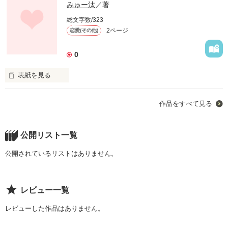
みゅー汰
／著
総文字数/323
2ページ
恋愛(その他)
0
表紙を見る
みなさんは知っていますか??

作品をすべて見る
幸せの赤い車を...

公開リスト一覧
あれは恋愛に夢中だった高校生の頃

公開されているリストはありません。
ケータイのおまじないサイトで見つけた言葉がきっかけでし
レビュー一覧
た。

レビューした作品はありません。
★郵便局の〒がついた車を見るとその日はラブハプニングがあ