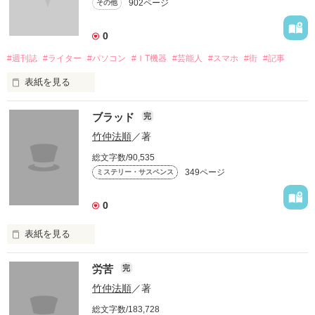
902ページ
その他
0
#週刊誌
#ライター
#パソコン
#ＩT機器
#芸能人
#スマホ
#街
#記事
表紙を見る
２０１７年５月。週刊誌ライターのあたしは、社内外で持って
ブラッド
完
いるパソコンを使い、記事を書く。雑誌社に入社して今の部署
に配属になり、５年経っていたのだが、ずっと連載記事等を挙
竹仲法順
／著
げ続けていた。上司で社のデスクの沼沢などにこき使われなが
総文字数/90,535
ら、日々送る。オフの日は自宅マンションの寝室で寝てばかり
349ページ
ミステリー・サスペンス
で、業務時は緊張感を持って仕事をしていたのだが……。

0
表紙を見る
《あらすじ》

労苦
完
　夏の日の夜、地方にあるＧ県の街で刑事の俺は通りを歩いて
いた。人ごみの中、駅の前で悲鳴が聞こえ、一人の人間が後頭
竹仲法順
／著
部を殴打されて、死亡したのを目撃する。すぐに駆け寄り、警
総文字数/183,728
察手帳を提示して、近くにいたＧ県警捜査一課3係の伊里町警