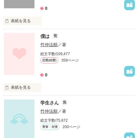
0
作品を読む
表紙を見る
二〇一二年四月上旬、新宿歌舞伎町で俺が属する警視庁組対部
僕は
完
のデカたちが夜間、銃やクスリなどを闇に横流ししている河村
組とフロント企業の三嶋興業の人間たちを摘発した。裏社会で
竹仲法順
／著
動く組対の人間たちは活動を続けている。そして組対が関係す
総文字数/109,477
る事件が巻き起こるのだが……。

359ページ
恋愛(純愛)
本作は警察社会でも裏の部署の刑事たちを描いた作品です。ど
うぞお楽しみくださいませ！
0
表紙を見る
作品を読む
東京都内にある東都大入学を機に九州の田舎町から上京してき
学生さん
完
た僕は、在学中に司法試験に合格し、大学卒業後、都内の法律
事務所に勤め始める。そこには二つ年上で、東都大の先輩に当
竹仲法順
／著
たる美津濃江美がいて、顔見知りになったときからずっと付き
総文字数/75,872
合っていたのだが……。

200ページ
青春・友情
本作は大人のラブストーリーです。どうぞお読みくださいま
せ！