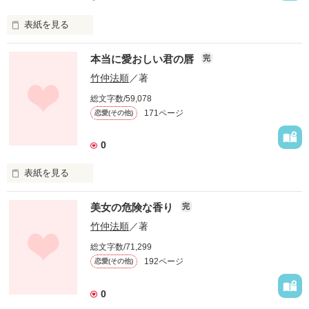
表紙を見る
2010年の9月、僕と、同じ秋光大文学部にいる川島慧子は付き
本当に愛おしい君の唇
完
合いながら、3年生であるにも関わらず就活をせずに大学院に
進学することをすでに決めつつあった。共にドイツ文学専攻の
竹仲法順
／著
僕たちは揃って院への進学を考えながら、日々歩み続けていた
総文字数/59,078
のだが……。
171ページ
恋愛(その他)
0
作品を読む
表紙を見る
昼間、新宿の商社で取締役として働く治登。四十代も後半を迎
美女の危険な香り
完
え、たまたま企業間パーティーで知り合った、ＯＬで人妻の直
美と恋に落ちる。二人の育む愛の行方は一体……？
竹仲法順
／著
総文字数/71,299
192ページ
恋愛(その他)
作品を読む
0