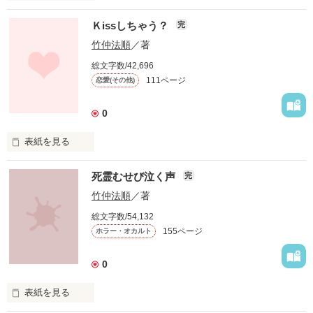
高北大学人文学部で出会ったボクと愛理香が紡ぎ出す甘い甘い
Ｋissしちゃう？
完
ロマンス。その結末は一体……？

ちょっとエッチで、ちょっぴり切ない学園ラブストーリー！
竹仲法順
／著
総文字数/42,696
111ページ
恋愛(その他)
作品を読む
0
表紙を見る
僕と恋人の早紀。確かに二人は愛し合っていた。早紀が「キス
死霊むせび泣く声
完
しない？」とまるでねだるように言うたびに、僕たちは互いの
唇同士を重ね合わせ、込み上げてくる愛おしさを確かめ合う。
竹仲法順
／著
そしてその後決まって……。
総文字数/54,132
155ページ
ホラー・オカルト
作品を読む
0
表紙を見る