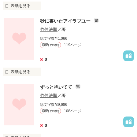
表紙を見る
俺は六本木にある、オヤジから受け継いだ商社で社長をやって
砂に書いたアイラブユー
完
いた。政略結婚させられた妻の優紀子には内緒で若い愛人の千
奈美と密会を繰り返していたのだが……。

竹仲法順
／著
本作は書き下ろしのケータイ官能です。読者の皆様、是非ご一
総文字数/41,066
読を！
119ページ
恋愛(その他)
0
作品を読む
表紙を見る
僕と奈々は北陸から九州の田舎町に出てきて、同じ大学の文学
ずっと抱いてて
完
部にいた。付き合い出して二年が経ち、僕たちは遊びに来てい
た近くの海で海水浴を楽しむのだが……。

竹仲法順
／著
本編は夏向けの純愛小説です。是非ご一読を！
総文字数/39,686
108ページ
恋愛(その他)
作品を読む
0