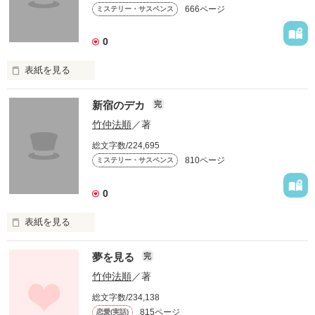
666ページ
ミステリー・サスペンス
部補と捜査を開始した。Ｇ県立監察医務院の監察医が遺体を運
んだ後、俺たちは捜査を続行するのだが……。

　本作はＧ県という架空の場所にある、一地方都市を舞台に据
0
えたハードボイルド小説です。皆様、どうぞよろしく！

表紙を見る
《あらすじ》

新宿のデカ
完
　二〇一五年四月上旬、警視庁捜査一課にいる警部の俺は、相
方で警部補の橋村と一緒に勤務し続けた。フロア内は慌ただし
竹仲法順
／著
く、翻弄される。ちょうどその頃、新宿区の裏手の路地で男性
総文字数/224,695
の変死体が発見され、臨場しようとした時、上司で一課長の吉
810ページ
ミステリー・サスペンス
村に止められた。しばらくは様子見しようと思い、デスクに戻
作品を読む
って、淡々と職務をこなす。そして四月上旬の平日、警視庁の
刑事と所轄の南新宿署のデカたちが集って行われた捜査に、橋
0
村と共に参加したのだが……。

　本作は警視庁の刑事の姿を通して、警察社会を描き抜くハー
表紙を見る
ドボイルドです。是非ご一読を！

《あらすじ》

夢を見る
完
　二〇一四年の三月下旬、現役の警察官の俺は勤務先の新宿中
央署刑事課フロアに詰め、来たる年度に備えて、仕事をしてい
竹仲法順
／著
た。昔、警視庁の捜査二課にいて、選挙違反の摘発ミスで左遷
作品を読む
総文字数/234,138
され、今の署に来たのである。仲間内に警部補の島田がいて、
815ページ
恋愛(実話)