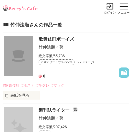
ログイン
メニュー
竹仲法順さんの作品一覧
歌舞伎町ボーイズ
竹仲法順
／著
総文字数/65,736
273ページ
ミステリー・サスペンス
0
#歌舞伎町
#ホスト
#半グレ
#マック
表紙を見る
歌舞伎町ボーイズ
週刊誌ライター
完
竹仲法順
／著
作品を読む
総文字数/207,426