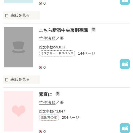
0
表紙を見る
作品を読む
二〇一一年四月、あたしは三月まで在籍していた開告大学文学
こちら新宿中央署刑事課
完
部の付属の院に進学した。一つ上の学年に先輩で恋人でもある
大岩謙太がいて、あたしたちは揃った形で院生となったのだ
竹仲法順
／著
が……。

総文字数/59,811
本作は甘くも切ない青春群像劇です。どうぞよろしく！
144ページ
ミステリー・サスペンス
0
作品を読む
表紙を見る
二〇一一年一月三日の夜、新宿の目抜き通りにある前島実業の
素直に
完
ビル前で男性の変死体が発見された。出動要請を受けた新宿中
央署刑事課強行犯係の坂野や岩永、西谷らが他殺の線も含めて
竹仲法順
／著
総文字数/73,847
204ページ
恋愛(その他)
作品を読む
0