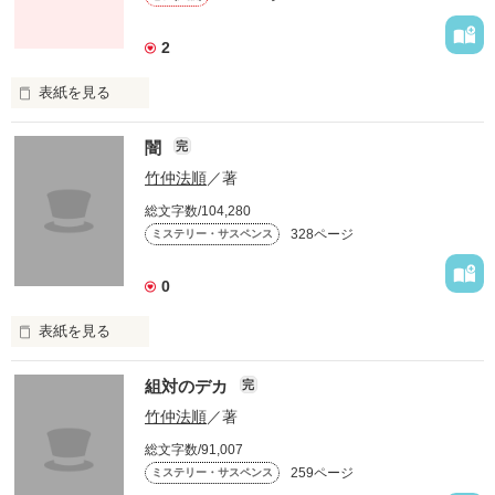
コンビを組んでいた。そして警察社会で出世からは程遠い俺に
作品を読む
対し、新年度からいきなり凶悪事件が巻き起こったのだ
が……。

2
　本作は闇の世界を描いたハードボイルドです。読者の皆様、
表紙を見る
　三十代で会社の女性社員のあたしは、休日の朝ゆっくりと眠
闇
完
り、明け方夢などを見ながら、やや遅めに起き出す。そして彼
作品を読む
氏の雄哉から誘いのメールが来たのを見、その日会って一緒に
竹仲法順
／著
過ごしていた。互いに独身同士で休日だけ共にいる関係が続
総文字数/104,280
く。彼はいつも海に行きたいと言っていたので、あたしの方が
328ページ
ミステリー・サスペンス
車を出し、街の外れの海へと行っていたのだが……。

0
表紙を見る
作品を読む
二〇一二年八月下旬、俺は仕えている新民党幹事長の岩原一雄
組対のデカ
完
のお抱え運転手役で車を出していた。ドライバー側から見える
政治家の表から裏までを全て知り尽くしている。岩原は電撃的
竹仲法順
／著
に離党し、新党を結党して政界を再編することに意欲を燃やし
総文字数/91,007
ているようだったが……。本編は政界を舞台にしたノワールで
259ページ
ミステリー・サスペンス
す。読者の皆様、どうぞよろしく！