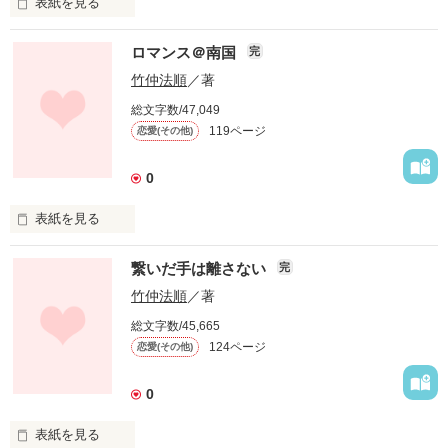
表紙を見る
地方都市であるＲ県の悠洋大学の文学部に通うボクと愛海。知
ロマンス＠南国
完
り合ったときからすでに愛は芽生えていた。とろけるように甘
い学園ラブストーリー！
竹仲法順
／著
総文字数/47,049
119ページ
恋愛(その他)
作品を読む
0
表紙を見る
銀座のクラブで店長をやっているあたしと、新宿のホストクラ
繋いだ手は離さない
完
ブでホストをしている喬――、常夏の島での二人きりのバカン
スはすでに始まっていた。
竹仲法順
／著
総文字数/45,665
124ページ
恋愛(その他)
作品を読む
0
表紙を見る