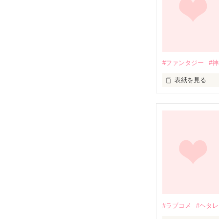
女の子より可愛
なんで双子なの
―――――――
男も女も一目見
父親の仕事の都
小泉 麻衣(こ
の高校２年生。

#ファンタジー
#
ユカは転校初日
そんな麻衣の前
表紙を見る
市瀬 陽(いちのせ
王子様に振り向
香月 美羽(こう
まい…

見た目はそっく
「てめぇ…ぶっ
自他ともに認め
無邪気で優しい
女のコ。

い、弟･陽。

そんな美羽はク
そんな旭にも陽
る。

笑いあり、キュ
★

二人が正反対に
女子の間では彼
めちゃくちゃバ
王道ベタ☆ラブス
恋ととなりの席
(※2010.09.
#ラブコメ
#ヘタレ
たまにはベタベ
「あ、バレた？