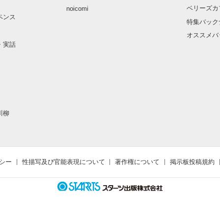
ベリーズカ
noicomi
ペンス
特集バック
オススメバ
・実話
川柳
シー
性描写及び官能表現について
著作権について
掲示板投稿規約