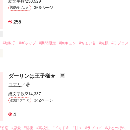
総文字数/230,529
366ページ
恋愛(ラブコメ)
255
#地味子
#ギャップ
#期間限定
#胸キュン
#ちょい甘
#俺様
#ラブコメ
しよっか？覚悟出来てんだろうな、地味女。」

ダーリンは王子様★
完
コマリ
／著
それはっムリですー！」

総文字数/214,337
342ページ
恋愛(ラブコメ)
4
んべひまり)は中高生に人気の芸能人☆

#初恋
#恋愛
#秘密
#高校生
#ドキドキ
#甘々
#ラブコメ
#ひとめぼれ