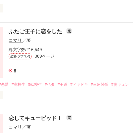
天真爛漫なひまりだけど、その裏の顔は…

子様の掟

くらい地味。

ふたご王子に恋をした
完
コマリ
／著
麗･成績優秀･運動神経抜群でなければならない。

総文字数/216,549
389ページ
恋愛(ラブコメ)
女問わず憧れの存在、また恋愛対象でなければならい。

ひょんなことから男の子と期間限定で付き合うことに…

8
#恋愛
#高校生
#転校生
#ベタ
#王道
#ドキドキ
#三角関係
#胸キュン
学園１のアイドル…

私生活は決して何人たりにもバレてはいけない。

ーしてもいい？」

いずみ)

恋してキューピッド！
完
――

ぇ。そういうのウザいんだけど。」

コマリ
／著
徒会長の他に“王子様”のポジションがある。
