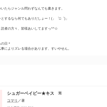
ついたらジャンル問わずなんでも書きます。
とするなら何でもありだしょー！(」゜□゜)」
、読者の方々、皆様あいしてますっ^^☆
るの日＊
私事によりズレる場合があります、すいやせん。
シュガーベイビー★キス
完
コマリ
／著