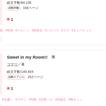
く、

総文字数/84,106
に…こんなに正反対！？

166ページ
恋愛(学園)
―――

れば魅了される泉の中身は、

合で美空高校に転校してきたのは“変人ユカリン”こと蒼井 ユカ。

1
いずみまい)は顔のかわいさはそこそこいいのにベタな恋愛に憧れすぎて彼
神様
#死神
#メルヘン
#高校生
#ハラハラ
#ラブ
#キューピッド
に見掛けた“王子様”こと二階堂 政宗(にかいどうまさむね)にひとめぼれ。
に突然現われたのは全てが完璧!極上レベルのイケメン双子･市瀬 旭(い
ひなた)

いてもらうべくアタックを試みるが、ある日偶然にもユカは王子様の裏
づき みう)は高校２年生。

りなのに性格はまるっきり正反対で自由奔放な二人に麻衣は振り回される
殺す！」

るキング･オブ･ドジ子。おまけに夢みがちでなんでもすぐ信じちゃうち
Sweet in my Room!!
完
けれどエロキャラ、兄･旭と、クールでチャラさゼロだが常にローテン
コマリ
／著
ラス替えで、学年１イケメンと呼ばれている神崎 恋(かんざき れん)と
総文字数/149,459
にも実はそれぞれ悲しい過去があって…

ンあり、もどかしさあり！のテンポよく読んでいけるラブコメにしたい
252ページ
恋愛(ラブコメ)
なったワケとは？

に恋愛相談すると恋が成就すると専らの噂がたっていた。

イオレンス…？

1
トーリー!!

になった美羽だったがひょんなことから色んなモノが見えるようになって
02.タイトル変えてみました♪)
#女嫌い
#ガサツ
#同棲
#恋愛ベタ
#高校生
#胸キュン
タでありきたりな話でもいーじゃない！(笑)

俺、縁結びの神様なんだ～♪まだ見習いだけどね☆」
