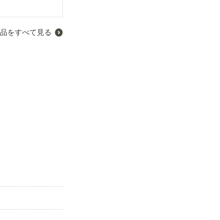
！？

品をすべて見る
まった。
